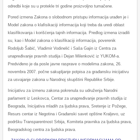
odredbi koje su u protekle tri godine proizvoljno tumačene.
Pored izmena Zakona o slobodnom pristupu informacija urađen je i
Model zakona o klafisikaciji informacija koji treba da uredi oblast
klasifikovanja i korišćenja tajnih informacija. Predlog izmena izradili
su, kao i Model zakona o klasifikaciji informacija, poverenik
Rodoljub Šabić, Vladimir Vodinelić i Saša Gajin iz Centra za
unapređivanje pravnih studija i Dejan Milenković iz YUKOM-a.
Predviđeno je da posle javne rasprave o modelima zakona, 26.
novembra 2007. počne sakupljanje potpisa za građansku inicijativu
za usvajanje zakona u Narodnoj skupštini Republike Srbije.
Inicijativu za izmenu zakona pokrenula su udruženja Narodni
parlament iz Leskovca, Centar za unapređivanje pravnih studija iz
Beograda, Inicijativa mladih za ljudska prava, Sretenje iz Požege,
Resurs centar iz Negotina i Građanski savet opštine Kraljevo, uz
podršku Transparentnost Srbija, Komiteta pravnika za ljudska prava,
Beogradskog centra za ljudska prava.