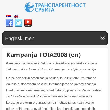
Engleski meni
Kampanja FOIA2008 (en)
Kampanja za usvajanje Zakona o klasifikaciji podataka i izmene
Zakona o slobodnom pristupu informacijama od javnog značaja
Grupa nevladinih organizacija pokrenula je inicijativu za izmene
Zakona o slobodnom pristupu informacijama od javnog značaja.
Predloženim izmenama se, pored ostalog, planira uvođenje zaštite
za "duvače u pištaljku" - osobe koje ukažu na nepravilnosti i
korupciju u svojim organizacijama i institucijama, kažnjavanje
odgovornih umesto ovlašćenih lica, kao i preciziranje pojedinih