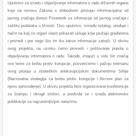
Uputstvo za izradu i objavljivanje informatora o radu državnih organa
koje na osnovu Zakona o slobodnom pristupu informacijama od
javnog značaja donosi Poverenik za infomacije od javnog značaja i
zaštitu podataka o ličnosti. Ovo uputstvo, između ostalog, uređuje i
način na koji će organi vlasti prikazati usluge koje pružaju građanima
i privredi i pre nego što im iko takve informacije zatraži. U okviru
ovog projekta, na uzorku ćemo proveriti i poštovanje pravila o
objavljivanju informatora o radu. Takođe, imajući u vidu širi značaj
ove teme za borbu protiv korupcije, posvetićemo i pažnju tretmanu
ovog pitanja u strateškim antikorupcijskim dokumentima Srbije
(Nacionalna strategija za borbu protiv korupcije i Akcioni plan za
njeno sprovođenje). U okviru projekta biće organizovane konferencije
za štampu i okrugli stolovi, a predviđa se i izrada elektronske
publikacije sa najzanimljivijim nalazima.