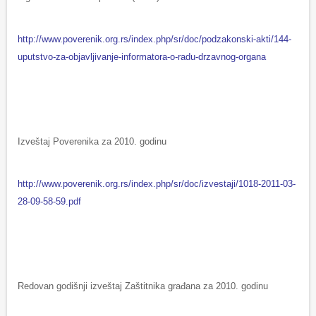
http://www.poverenik.org.rs/index.php/sr/doc/podzakonski-akti/144-
uputstvo-za-objavljivanje-informatora-o-radu-drzavnog-organa
Izveštaj Poverenika za 2010. godinu
http://www.poverenik.org.rs/index.php/sr/doc/izvestaji/1018-2011-03-
28-09-58-59.pdf
Redovan godišnji izveštaj Zaštitnika građana za 2010. godinu