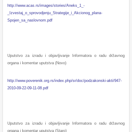
http://www.acas.rs/images/stories/Aneks_1_-
_Izvestaj_o_sprovodjenju_Strategije_i_Akcionog_plana-
Spojen_sa_naslovnom.pdf
Uputstvo za izradu i objavljivanje Informatora o radu državnog
organa i komentar uputstva (Novo)
http://www.poverenik.org.rs/index.php/sr/doc/podzakonski-akti/947-
2010-09-22-09-11-08.pdf
Uputstvo za izradu i objavljivanje Informatora o radu državnog
organa i komentar uputstva (Staro)