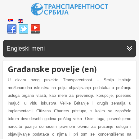
Engleski meni
Građanske povelje (en)
U okviru ovog projekta Transparentnost – Srbija ispituje
međunarodna iskustva na polju objavljivanja podataka o pružanju
usluga organa vlasti, kao mere za prevenciju korupcije, posebno
imajući u vidu iskustva Velike Britanije i drugih zemalja u
implementaciji Citizens Charters pristupa, s kojim se započelo
tokom devedesetih godina prošlog veka. Osim toga, posvećujemo
naročitu pažnju domaćem pravnom okviru za pružanje usluga i
objavljivanje podataka o njima i pri tom se koncentrišemo na