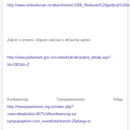
http://www.ombudsman.rs/attachments/1306_Redovan%20godisnji%20i
Zakon o izmeni i dopuni zakona o državnoj upravi
http://www.parlament.gov.rs/content/lat/akta/akta_detalji.asp?
Id=1001&t=Z
Konferencija Transparentnosti Srbija
http://transparentnost.org.rs/index.php?
view=details&id=407%3Akonferencija-za-
tampu&option=com_eventlist&Itemid=25&lang=sr