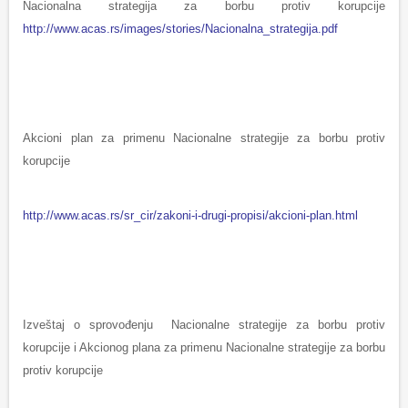
Nacionalna strategija za borbu protiv korupcije
http://www.acas.rs/images/stories/Nacionalna_strategija.pdf
Akcioni plan za primenu Nacionalne strategije za borbu protiv
korupcije
http://www.acas.rs/sr_cir/zakoni-i-drugi-propisi/akcioni-plan.html
Izveštaj o sprovođenju Nacionalne strategije za borbu protiv
korupcije i Akcionog plana za primenu Nacionalne strategije za borbu
protiv korupcije