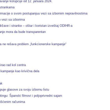
vanje korupcije od 12. januara 2024.
 strankama
rmacije o svom postupanjuu vezi sa izbornim nepravilnostima
u vezi sa izborima
ržave i stranke – oštar i koristan izveštaj ODIHR-a
nje mora da bude transparentan
 ne rešava problem „funkcionerske kampanje“
rao rad kol centra
e kampanje kao krivična dela
ak
uje glasove za svoju izbornu listu
tingu: Španski filmovi i poljoprivredni sajam
čišćenim računima