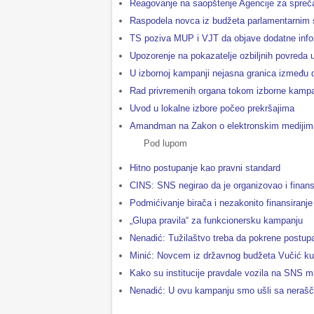
Reagovanje na saopštenje Agencije za spreča
Raspodela novca iz budžeta parlamentarnim
TS poziva MUP i VJT da objave dodatne info
Upozorenje na pokazatelje ozbiljnih povreda 
U izbornoj kampanji nejasna granica između d
Rad privremenih organa tokom izborne kampa
Uvod u lokalne izbore počeo prekršajima
Amandman na Zakon o elektronskim medijima
Pod lupom
Hitno postupanje kao pravni standard
CINS: SNS negirao da je organizovao i finansi
Podmićivanje birača i nezakonito finansiranj
„Glupa pravila“ za funkcionersku kampanju
Nenadić: Tužilaštvo treba da pokrene postup
Minić: Novcem iz državnog budžeta Vučić kup
Kako su institucije pravdale vozila na SNS mi
Nenadić: U ovu kampanju smo ušli sa neraš