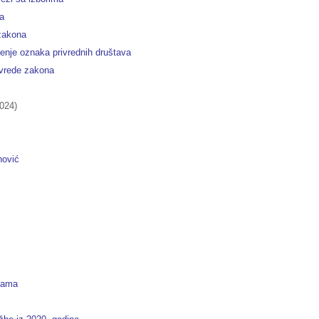
ma
zakona
ćenje oznaka privrednih društava
ovrede zakona
024)
nović
avama