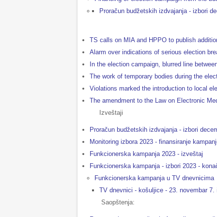
Proračun budžetskih izdvajanja - izbori 
TS calls on MIA and HPPO to publish additional
Alarm over indications of serious election br
In the election campaign, blurred line betwee
The work of temporary bodies during the ele
Violations marked the introduction to local el
The amendment to the Law on Electronic Media
Izveštaji
Proračun budžetskih izdvajanja - izbori dec
Monitoring izbora 2023 - finansiranje kampan
Funkcionerska kampanja 2023 - izveštaj
Funkcionerska kampanja - izbori 2023 - konač
Funkcionerska kampanja u TV dnevnicima
TV dnevnici - košuljice - 23. novembar 7.
Saopštenja: