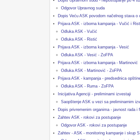
Dopis Upravnom sudu - nepostupanje po 4 tu
Odgovor Upravnog suda
Dopis Veću ASK povodom načelnog stava o
Prijava ASK - izborna kampanja - Vučić i Rist
Odluka ASK - Vučić
Odluka ASK - Ristić
Prijava ASK - izborna kampanja - Vesić
Odluka ASK - Vesić - ZoFPA
Prijava ASK - izborna kampanja - Martinović
Odluka ASK - Martinović - ZoFPA
Prijava ASK - kampanja - predsednica opšti
Odluka ASK - Ruma - ZoFPA
Inicijativa Agenciji - preliminarni izvestaji
Saopštenje ASK u vezi sa preliminarnim iz
Dopis privremenim organima - javnost rada i
Zahtev ASK - rokovi za postupanje
Odgovor ASK - rokovi za postupanje
Zahtev - ASK - monitoring kampanje i skup