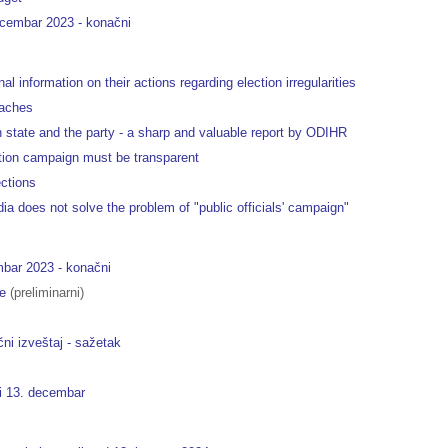
decembar 2023 - konačni
 information on their actions regarding election irregularities
eaches
n state and the party - a sharp and valuable report by ODIHR
ction campaign must be transparent
ections
 does not solve the problem of "public officials' campaign"
embar 2023 - konačni
je
(preliminarni)
ni izveštaj - sažetak
 i 13. decembar