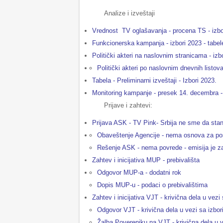
Analize i izveštaji
Vrednost TV oglašavanja - procena TS - izbo
Funkcionerska kampanja - izbori 2023 - tabel
Politički akteri na naslovnim stranicama - izb
Politički akteri po naslovnim dnevnih listov
Tabela - Preliminarni izveštaji - Izbori 2023.
Monitoring kampanje - presek 14. decembra -
Prijave i zahtevi:
Prijava ASK - TV Pink- Srbija ne sme da sta
Obaveštenje Agencije - nema osnova za p
Rešenje ASK - nema povrede - emisija je za
Zahtev i inicijativa MUP - prebivališta
Odgovor MUP-a - dodatni rok
Dopis MUP-u - podaci o prebivalištima
Zahtev i inicijativa VJT - krivična dela u vezi
Odgovor VJT - krivična dela u vezi sa izbo
Žalba Povereniku na VJT - krivična dela u 