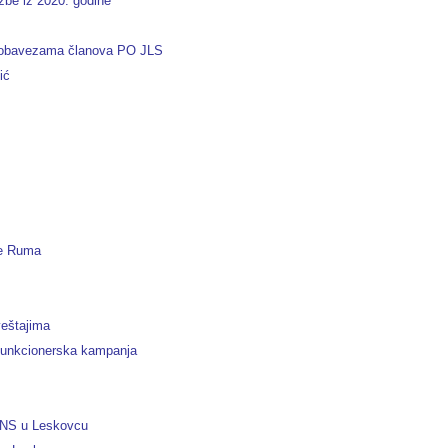
žbe iz 2020. godine
 obavezama članova PO JLS
ić
ne Ruma
veštajima
 funkcionerska kampanja
 SNS u Leskovcu