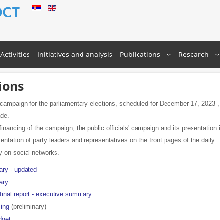
Activities
Initiatives and analysis
Publications
Research
ions
 campaign for the parliamentary elections, scheduled for December 17, 2023 ,
ade.
financing of the campaign, the public officials' campaign and its presentation 
entation of party leaders and representatives on the front pages of the daily
ly on social networks.
ary - updated
ary
 final report - executive summary
cing
(preliminary)
dget