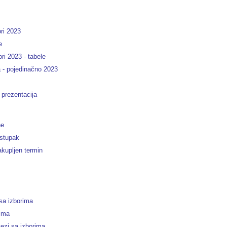
ri 2023
e
ori 2023 - tabele
a - pojedinačno 2023
 prezentacija
ne
ostupak
kupljen termin
 sa izborima
rima
vezi sa izborima