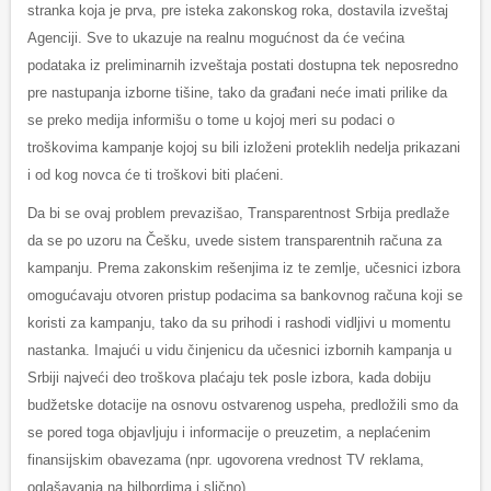
stranka koja je prva, pre isteka zakonskog roka, dostavila izveštaj
Agenciji. Sve to ukazuje na realnu mogućnost da će većina
podataka iz preliminarnih izveštaja postati dostupna tek neposredno
pre nastupanja izborne tišine, tako da građani neće imati prilike da
se preko medija informišu o tome u kojoj meri su podaci o
troškovima kampanje kojoj su bili izloženi proteklih nedelja prikazani
i od kog novca će ti troškovi biti plaćeni.
Da bi se ovaj problem prevazišao, Transparentnost Srbija predlaže
da se po uzoru na Češku, uvede sistem transparentnih računa za
kampanju. Prema zakonskim rešenjima iz te zemlje, učesnici izbora
omogućavaju otvoren pristup podacima sa bankovnog računa koji se
koristi za kampanju, tako da su prihodi i rashodi vidljivi u momentu
nastanka. Imajući u vidu činjenicu da učesnici izbornih kampanja u
Srbiji najveći deo troškova plaćaju tek posle izbora, kada dobiju
budžetske dotacije na osnovu ostvarenog uspeha, predložili smo da
se pored toga objavljuju i informacije o preuzetim, a neplaćenim
finansijskim obavezama (npr. ugovorena vrednost TV reklama,
oglašavanja na bilbordima i slično).