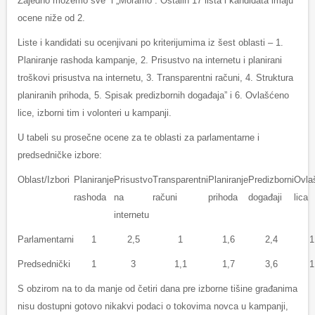
Zajedno možemo sve” i „Moramo“. Ostalih 17 lista i kandidata imaju
ocene niže od 2.
Liste i kandidati su ocenjivani po kriterijumima iz šest oblasti – 1.
Planiranje rashoda kampanje, 2. Prisustvo na internetu i planirani
troškovi prisustva na internetu, 3. Transparentni računi, 4. Struktura
planiranih prihoda, 5. Spisak predizbornih događaja” i 6. Ovlašćeno
lice, izborni tim i volonteri u kampanji.
U tabeli su prosečne ocene za te oblasti za parlamentarne i
predsedničke izbore:
Oblast/Izbori
Planiranje
Prisustvo
Transparentni
Planiranje
Predizborni
Ovla
rashoda
na
računi
prihoda
događaji
lica
internetu
Parlamentarni
1
2,5
1
1,6
2,4
1
Predsednički
1
3
1,1
1,7
3,6
1
S obzirom na to da manje od četiri dana pre izborne tišine građanima
nisu dostupni gotovo nikakvi podaci o tokovima novca u kampanji,