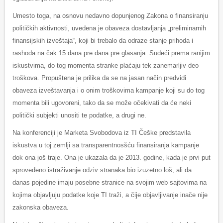
Umesto toga, na osnovu nedavno dopunjenog Zakona o finansiranju
političkih aktivnosti, uvedena je obaveza dostavljanja „preliminarnih
finansijskih izveštaja“, koji bi trebalo da odraze stanje prihoda i
rashoda na čak 15 dana pre dana pre glasanja. Sudeći prema ranijim
iskustvima, do tog momenta stranke plaćaju tek zanemarljiv deo
troškova. Propuštena je prilika da se na jasan način predvidi
obaveza izveštavanja i o onim troškovima kampanje koji su do tog
momenta bili ugovoreni, tako da se može očekivati da će neki
politički subjekti unositi te podatke, a drugi ne.
Na konferenciji je Marketa Svobodova iz TI Češke predstavila
iskustva u toj zemlji sa transparentnosšću finansiranja kampanje
dok ona još traje. Ona je ukazala da je 2013. godine, kada je prvi put
sprovedeno istraživanje odziv stranaka bio izuzetno loš, ali da
danas pojedine imaju posebne stranice na svojim web sajtovima na
kojima objavljuju podatke koje TI traži, a čije objavljivanje inače nije
zakonska obaveza.