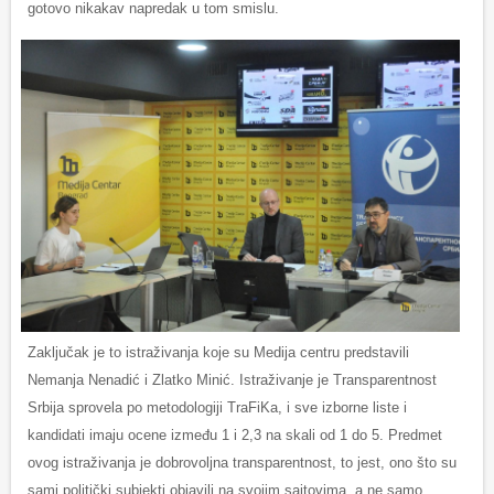
gotovo nikakav napredak u tom smislu.
Zaključak je to istraživanja koje su Medija centru predstavili
Nemanja Nenadić i Zlatko Minić. Istraživanje je Transparentnost
Srbija sprovela po metodologiji TraFiKa, i sve izborne liste i
kandidati imaju ocene između 1 i 2,3 na skali od 1 do 5. Predmet
ovog istraživanja je dobrovoljna transparentnost, to jest, ono što su
sami politički subjekti objavili na svojim sajtovima, a ne samo