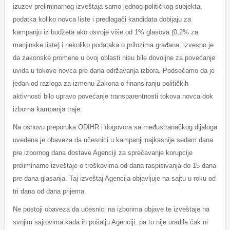
izuzev preliminarnog izveštaja samo jednog političkog subjekta,
podatka koliko novca liste i predlagači kandidata dobijaju za
kampanju iz budžeta ako osvoje više od 1% glasova (0,2% za
manjinske liste) i nekoliko podataka o prilozima građana, izvesno je
da zakonske promene u ovoj oblasti nisu bile dovoljne za povećanje
uvida u tokove novca pre dana održavanja izbora. Podsećamo da je
jedan od razloga za izmenu Zakona o finansiranju političkih
aktivnosti bilo upravo povećanje transparentnosti tokova novca dok
izborna kampanja traje.
Na osnovu preporuka ODIHR i dogovora sa međustranačkog dijaloga
uvedena je obaveza da učesnici u kampanji najkasnije sedam dana
pre izbornog dana dostave Agenciji za sprečavanje korupcije
preliminarne izveštaje o troškovima od dana raspisivanja do 15 dana
pre dana glasanja. Taj izveštaj Agencija objavljuje na sajtu u roku od
tri dana od dana prijema.
Ne postoji obaveza da učesnici na izborima objave te izveštaje na
svojim sajtovima kada ih pošalju Agenciji, pa to nije uradila čak ni