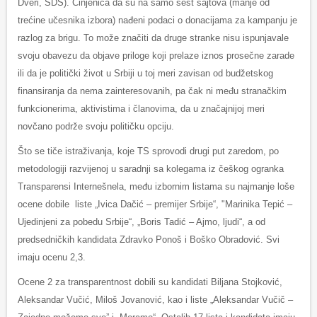
Dveri, SDS). Činjenica da su na samo šest sajtova (manje od
trećine učesnika izbora) nađeni podaci o donacijama za kampanju je
razlog za brigu. To može značiti da druge stranke nisu ispunjavale
svoju obavezu da objave priloge koji prelaze iznos prosečne zarade
ili da je politički život u Srbiji u toj meri zavisan od budžetskog
finansiranja da nema zainteresovanih, pa čak ni među stranačkim
funkcionerima, aktivistima i članovima, da u značajnijoj meri
novčano podrže svoju političku opciju.
Što se tiče istraživanja, koje TS sprovodi drugi put zaredom, po
metodologiji razvijenoj u saradnji sa kolegama iz češkog ogranka
Transparensi Internešnela, među izbornim listama su najmanje loše
ocene dobile liste „Ivica Dačić – premijer Srbije“, "Marinika Tepić –
Ujedinjeni za pobedu Srbije“, „Boris Tadić – Ajmo, ljudi“, a od
predsedničkih kandidata Zdravko Ponoš i Boško Obradović. Svi
imaju ocenu 2,3.
Ocene 2 za transparentnost dobili su kandidati Biljana Stojković,
Aleksandar Vučić, Miloš Jovanović, kao i liste „Aleksandar Vučič –