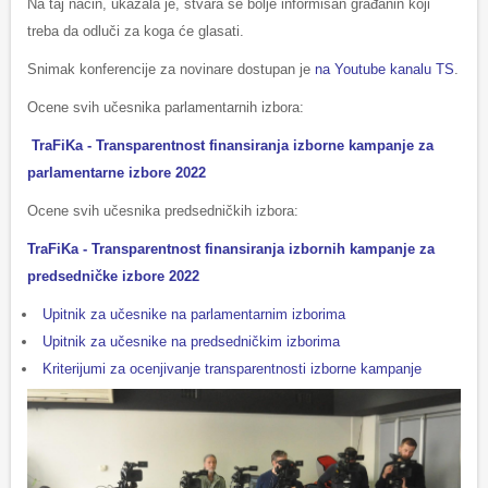
Na taj način, ukazala je, stvara se bolje informisan građanin koji
treba da odluči za koga će glasati.
Snimak konferencije za novinare dostupan je
na Youtube kanalu TS
.
Ocene svih učesnika parlamentarnih izbora:
TraFiKa - Transparentnost finansiranja izborne kampanje za
parlamentarne izbore 2022
Ocene svih učesnika predsedničkih izbora:
TraFiKa - Transparentnost finansiranja izbornih kampanje za
predsedničke izbore 2022
Upitnik za učesnike na parlamentarnim izborima
Upitnik za učesnike na predsedničkim izborima
Kriterijumi za ocenjivanje transparentnosti izborne kampanje