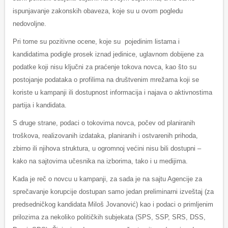
ispunjavanje zakonskih obaveza, koje su u ovom pogledu
nedovoljne.
Pri tome su pozitivne ocene, koje su pojedinim listama i
kandidatima podigle prosek iznad jedinice, uglavnom dobijene za
podatke koji nisu ključni za praćenje tokova novca, kao što su
postojanje podataka o profilima na društvenim mrežama koji se
koriste u kampanji ili dostupnost informacija i najava o aktivnostima
partija i kandidata.
S druge strane, podaci o tokovima novca, počev od planiranih
troškova, realizovanih izdataka, planiranih i ostvarenih prihoda,
zbirno ili njihova struktura, u ogromnoj većini nisu bili dostupni –
kako na sajtovima učesnika na izborima, tako i u medijima.
Kada je reč o novcu u kampanji, za sada je na sajtu Agencije za
sprečavanje korupcije dostupan samo jedan preliminarni izveštaj (za
predsedničkog kandidata Miloš Jovanović) kao i podaci o primljenim
prilozima za nekoliko političkih subjekata (SPS, SSP, SRS, DSS,