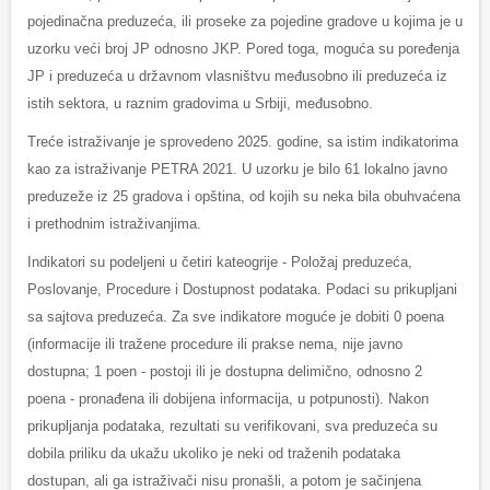
pojedinačna preduzeća, ili proseke za pojedine gradove u kojima je u
uzorku veći broj JP odnosno JKP. Pored toga, moguća su poređenja
JP i preduzeća u državnom vlasništvu međusobno ili preduzeća iz
istih sektora, u raznim gradovima u Srbiji, međusobno.
Treće istraživanje je sprovedeno 2025. godine, sa istim indikatorima
kao za istraživanje PETRA 2021. U uzorku je bilo 61 lokalno javno
preduzeže iz 25 gradova i opština, od kojih su neka bila obuhvaćena
i prethodnim istraživanjima.
Indikatori su podeljeni u četiri kateogrije - Položaj preduzeća,
Poslovanje, Procedure i Dostupnost podataka. Podaci su prikupljani
sa sajtova preduzeća. Za sve indikatore moguće je dobiti 0 poena
(informacije ili tražene procedure ili prakse nema, nije javno
dostupna; 1 poen - postoji ili je dostupna delimično, odnosno 2
poena - pronađena ili dobijena informacija, u potpunosti). Nakon
prikupljanja podataka, rezultati su verifikovani, sva preduzeća su
dobila priliku da ukažu ukoliko je neki od traženih podataka
dostupan, ali ga istraživači nisu pronašli, a potom je sačinjena