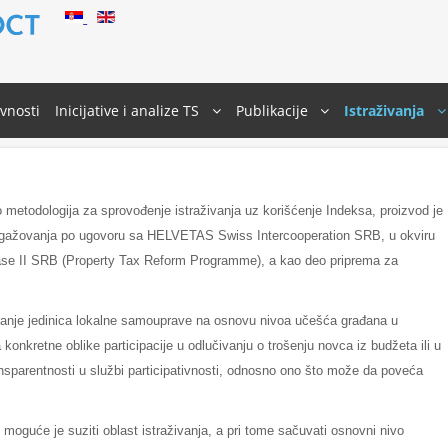
ivnosti
Inicijative i analize TS
Publikacije
Istraživanja
o metodologija za sprovođenje istraživanja uz korišćenje Indeksa, proizvod je
 angažovanja po ugovoru sa HELVETAS Swiss Intercooperation SRB, u okviru
se II SRB (Property Tax Reform Programme), a kao deo priprema za
giranje jedinica lokalne samouprave na osnovu nivoa učešća građana u
 konkretne oblike participacije u odlučivanju o trošenju novca iz budžeta ili u
ansparentnosti u službi participativnosti, odnosno ono što može da poveća
moguće je suziti oblast istraživanja, a pri tome sačuvati osnovni nivo