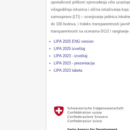
uporedivosti prilikom sprovođenja više uzastop
višegodišnja iskustva i slična istraživanja koja
samouprave (LTI) – ocenjivanje jedinica lokal
do 100 bodova, i Indeks transparentnosti javn
transparentnosti sa ocenama 0/1/2 i rangiran
LIPA 2025 ENG version
LIPA 2025 izveštaj
LIPA 2023 - izveštaj
LIPA 2023 - prezentacija
LIPA 2023 tabela