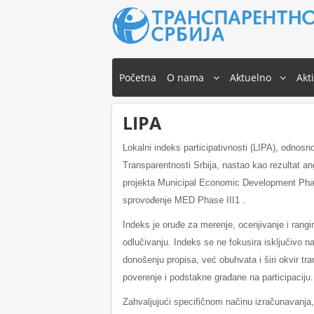
Početna
O nama
Aktuelno
Akt
LIPA
Lokalni indeks participativnosti (LIPA), odnosn
Transparentnosti Srbija, nastao kao rezultat
projekta Municipal Economic Development Pha
sprovođenje MED Phase III1 .
Indeks je oruđe za merenje, ocenjivanje i ran
odlučivanju. Indeks se ne fokusira isključivo na
donošenju propisa, već obuhvata i širi okvir tr
poverenje i podstakne građane na participaciju.
Zahvaljujući specifičnom načinu izračunavanja, 