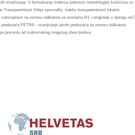
nih istraživanja. U formulisanju Indeksa (odnosno metodologije) korišćena su
 je Transparentnost Srbija sprovodila: Indeks transparentnosti lokalne
ne samouprave na osnovu indikatora sa ocenama 0/1 i rangiranje u opsegu od 
ih preduzeća PETRA – ocenjivanje javnih preduzeća na osnovu indikatora
je po procentu od maksimalnog mogućeg zbira bodova.