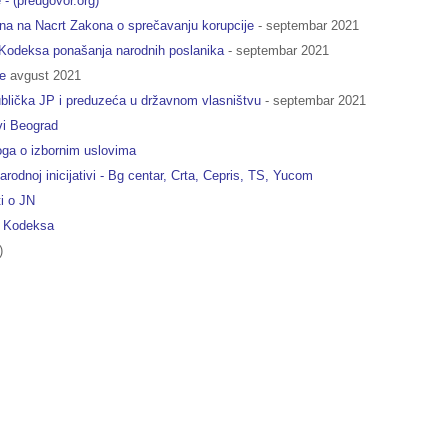
- (preugovor.org)
na na Nacrt Zakona o sprečavanju korupcije
- septembar 2021
Kodeksa ponašanja narodnih poslanika
- septembar 2021
e
avgust 2021
publička JP i preduzeća u državnom vlasništvu
- septembar 2021
vi Beograd
oga o izbornim uslovima
odnoj inicijativi - Bg centar, Crta, Cepris, TS, Yucom
i o JN
a Kodeksa
)