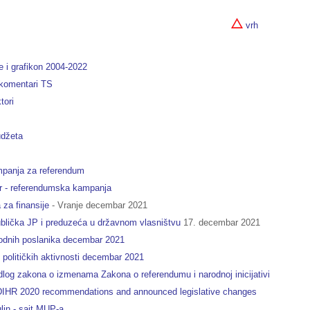
vrh
e i grafikon 2004-2022
 komentari TS
tori
udžeta
ampanja za referendum
or - referendumska kampanja
za finansije
- Vranje decembar 2021
epublička JP i preduzeća u državnom vlasništvu
17. decembar 2021
odnih poslanika decembar 2021
u političkih aktivnosti decembar 2021
log zakona o izmenama Zakona o referendumu i narodnoj inicijativi
DIHR 2020 recommendations and announced legislative changes
ulin - sajt MUP-a