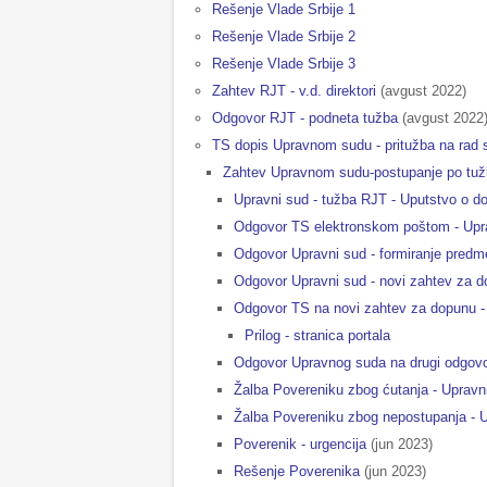
Rešenje Vlade Srbije 1
Rešenje Vlade Srbije 2
Rešenje Vlade Srbije 3
Zahtev RJT - v.d. direktori
(avgust 2022)
Odgovor RJT - podneta tužba
(avgust 2022
TS dopis Upravnom sudu - pritužba na rad s
Zahtev Upravnom sudu-postupanje po tužb
Upravni sud - tužba RJT - Uputstvo o d
Odgovor TS elektronskom poštom - Upra
Odgovor Upravni sud - formiranje predm
Odgovor Upravni sud - novi zahtev za 
Odgovor TS na novi zahtev za dopunu - 
Prilog - stranica portala
Odgovor Upravnog suda na drugi odgovo
Žalba Povereniku zbog ćutanja - Upravn
Žalba Povereniku zbog nepostupanja - 
Poverenik - urgencija
(jun 2023)
Rešenje Poverenika
(jun 2023)