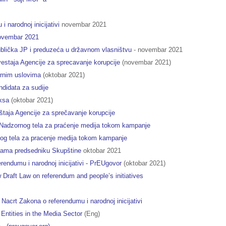
narodnoj inicijativi
novembar 2021
novembar 2021
publička JP i preduzeća u državnom vlasništvu
- novembar 2021
estaja Agencije za sprecavanje korupcije
(novembar 2021)
rnim uslovima
(oktobar 2021)
andidata za sudije
ksa
(oktobar 2021)
štaja Agencije za sprečavanje korupcije
Nadzornog tela za praćenje medija tokom kampanje
og tela za pracenje medija tokom kampanje
ijama predsedniku Skupštine
oktobar 2021
rendumu i narodnoj inicijativi - PrEUgovor
(oktobar 2021)
Draft Law on referendum and people’s initiatives
Nacrt Zakona o referendumu i narodnoj inicijativi
 Entities in the Media Sector
(Eng)