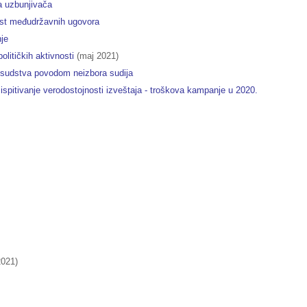
ta uzbunjivača
nost međudržavnih ugovora
nje
političkih aktivnosti
(maj 2021)
a sudstva povodom neizbora sudija
- ispitivanje verodostojnosti izveštaja - troškova kampanje u 2020.
2021)