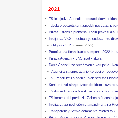
2021
TS inicijativa Agenciji - predsednikovi pokloni
Tabela o budžetskoj raspodeli novca za izbor
Prikaz ustavnih promena u delu pravosudja i
Inicijativa VKS - postupanje sudova - vd direk
Odgovor VKS
(januar 2022)
Proračun za finansiranje kampanje 2022 iz b
Prijava Agenciji - SNS spot - škola
Dopis Agenciji za sprečavanje korupcije - k
Agencija za sprecavanje korupcije - odgov
TS Preporuke za sednicu van sedista Odbora 
Konkursi, vd stanje, izbor direktora - sva r
TS Amandmani na Nacrt zakona o izboru nar
TS komentari i predlozi - Zakon o finansiranj
Inicijativa za podnošenje amandmana na Pred
Transparency Serbia comments related to O
Prijava Agenciji za sprečavanje korupcije - V