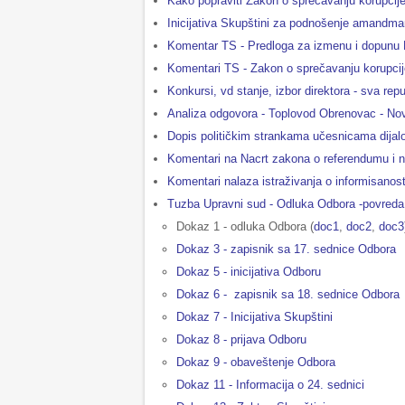
Kako popraviti Zakon o sprečavanju korupcije 
Inicijativa Skupštini za podnošenje amandma
Komentar TS - Predloga za izmenu i dopunu 
Komentari TS - Zakon o sprečavanju korupcij
Konkursi, vd stanje, izbor direktora - sva re
Analiza odgovora - Toplovod Obrenovac - No
Dopis političkim strankama učesnicama dijal
Komentari na Nacrt zakona o referendumu i nar
Komentari nalaza istraživanja o informisanost
Tuzba Upravni sud - Odluka Odbora -povred
Dokaz 1 - odluka Odbora (
doc1
,
doc2
,
doc3
Dokaz 3 - zapisnik sa 17. sednice Odbora
Dokaz 5 - inicijativa Odboru
Dokaz 6 - zapisnik sa 18. sednice Odbora
Dokaz 7 - Inicijativa Skupštini
Dokaz 8 - prijava Odboru
Dokaz 9 - obaveštenje Odbora
Dokaz 11 - Informacija o 24. sednici