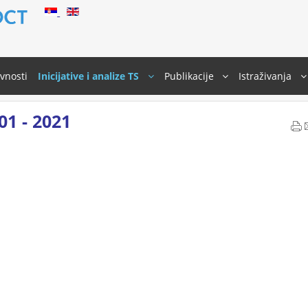
ivnosti
Inicijative i analize TS
Publikacije
Istraživanja
001 - 2021