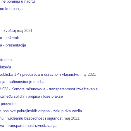
e ne pominju u nacrtu
ame kompanija
- izveštaj
maj 2021
a - sažetak
a - prezentacija
atorima
eduzeća
republička JP i preduzeća u državnom vlasništvu
maj 2021
anja - sufinansiranje medija
 za HOV - Komora računovođa - transparentnost izveštavanja
između solidnih propisa i loše prakse
 prosvete
 poslove pokrajinskih organa - zakup dva vozila
nu i nuklearnu bezbednost i sigurnost
maj 2021.
ava - transparentnost izveštavanja