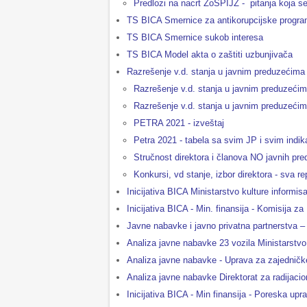
Predlozi na nacrt ZoSPIJZ - pitanja koja s
TS BICA Smernice za antikorupcijske progr
TS BICA Smernice sukob interesa
TS BICA Model akta o zaštiti uzbunjivača
Razrešenje v.d. stanja u javnim preduzećima 
Razrešenje v.d. stanja u javnim preduzećim
Razrešenje v.d. stanja u javnim preduzećim
PETRA 2021 - izveštaj
Petra 2021 - tabela sa svim JP i svim indik
Stručnost direktora i članova NO javnih pr
Konkursi, vd stanje, izbor direktora - sva 
Inicijativa BICA Ministarstvo kulture informis
Inicijativa BICA - Min. finansija - Komisija
Javne nabavke i javno privatna partnerstva – 
Analiza javne nabavke 23 vozila Ministarstvo
Analiza javne nabavke - Uprava za zajedničke
Analiza javne nabavke Direktorat za radijacio
Inicijativa BICA - Min finansija - Poreska upr