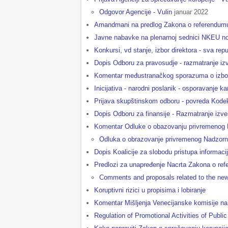
Odgovor Agencije - Vulin
januar 2022
Аmandmani na predlog Zakona o referendumu i 
Javne nabavke na plenarnoj sednici NKEU 
Konkursi, vd stanje, izbor direktora - sva re
Dopis Odboru za pravosudje - razmatranje izv
Komentar međustranačkog sporazuma o izbo
Inicijativa - narodni poslanik - osporavanje k
Prijava skupštinskom odboru - povreda Kode
Dopis Odboru za finansije - Razmatranje izve
Komentar Odluke o obazovanju privremenog 
Odluka o obrazovanje privremenog Nadzorn
Dopis Koalicije za slobodu pristupa informac
Predlozi za unapređenje Nacrta Zakona o refe
Comments and proposals related to the new 
Koruptivni rizici u propisima i lobiranje
Komentar Mišljenja Venecijanske komisije na 
Regulation of Promotional Activities of Public