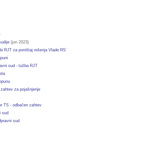
)
udije
(jun 2023)
i RJT za poništaj rešenja Vlade RS
’
opuni
vni sud - tužba RJT
eta
dopunu
zahtev za pojašnjenje
r TS - odbačen zahtev
i sud
Upravni sud