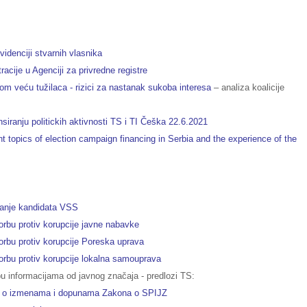
idenciji stvarnih vlasnika
cije u Agenciji za privredne registre
m veću tužilaca - rizici za nastanak sukoba interesa
– analiza koalicije
siranju politickih aktivnosti TS i TI Češka 22.6.2021
nt topics of election campaign financing in Serbia and the experience of the
avanje kandidata VSS
orbu protiv korupcije javne nabavke
orbu protiv korupcije Poreska uprava
orbu protiv korupcije lokalna samouprava
 informacijama od javnog značaja - predlozi TS:
na o izmenama i dopunama Zakona o SPIJZ