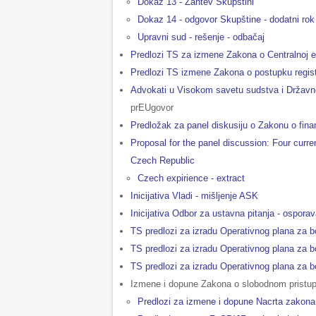
Dokaz 13 - Zahtev Skupštini
Dokaz 14 - odgovor Skupštine - dodatni rok
Upravni sud - rešenje - odbačaj
Predlozi TS za izmene Zakona o Centralnoj ev
Predlozi TS izmene Zakona o postupku registra
Advokati u Visokom savetu sudstva i Državno
prEUgovor
Predložak za panel diskusiju o Zakonu o finan
Proposal for the panel discussion: Four curre
Czech Republic
Czech expirience - extract
Inicijativa Vladi - mišljenje ASK
Inicijativa Odbor za ustavna pitanja - ospor
TS predlozi za izradu Operativnog plana za b
TS predlozi za izradu Operativnog plana za b
TS predlozi za izradu Operativnog plana za b
Izmene i dopune Zakona o slobodnom pristupu
Predlozi za izmene i dopune Nacrta zako