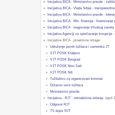
Inicijativa BICA - Ministarstvo pravde - zašti
Inicijativa BICA - Vlada Srbije - transparent
Inicijativa BICA - Ministarstvo pravde - lobira
Inicijativa BICA - Min. finansija - finansiranje 
Inicijativa BICA - reagovanje VIsokog savet
Inicijativa Agenciji za sprečavanje korupcije 
Inicijative BICA - proaktivne istrage:
Udruženje javnih tužilaca i zamenika JT
VJT POSK Kraljevo
VJT POSK Beograd
VJT POSK Novi Sad
VJT POSK Niš
Tužilaštvo za organizovani kriminal
Državno veće tužilaca
Ministarstvo pravde
Inicijativa - RJТ - retroaktivna rešenja
(april 
Odgovor RJT
TS dopis RJT