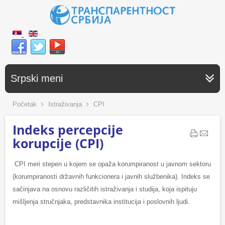
Srpski meni
Početak
Istraživanja
CPI
Indeks percepcije
korupcije (CPI)
CPI meri stepen u kojem se opaža korumpiranost u javnom sektoru
(korumpiranosti državnih funkcionera i javnih službenika). Indeks se
sačinjava na osnovu različitih istraživanja i studija, koja ispituju
mišljenja stručnjaka, predstavnika institucija i poslovnih ljudi.