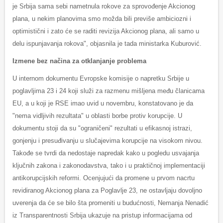
je Srbija sama sebi nametnula rokove za sprovođenje Akcionog
plana, u nekim planovima smo možda bili previše ambiciozni i
optimistični i zato će se raditi revizija Akcionog plana, ali samo u
delu ispunjavanja rokova", objasnila je tada ministarka Kuburović.
Izmene bez načina za otklanjanje problema
U internom dokumentu Evropske komisije o napretku Srbije u
poglavljima 23 i 24 koji služi za razmenu mišljena među članicama
EU, a u koji je RSE imao uvid u novembru, konstatovano je da
"nema vidljivih rezultata" u oblasti borbe protiv korupcije. U
dokumentu stoji da su "ograničeni" rezultati u efikasnoj istrazi,
gonjenju i presuđivanju u slučajevima korupcije na visokom nivou.
Takođe se tvrdi da nedostaje napredak kako u pogledu usvajanja
ključnih zakona i zakonodavstva, tako i u praktičnoj implementaciji
antikorupcijskih reformi. Ocenjujući da promene u prvom nacrtu
revidiranog Akcionog plana za Poglavlje 23, ne ostavljaju dovoljno
uverenja da će se bilo šta promeniti u budućnosti, Nemanja Nenadić
iz Transparentnosti Srbija ukazuje na pristup informacijama od