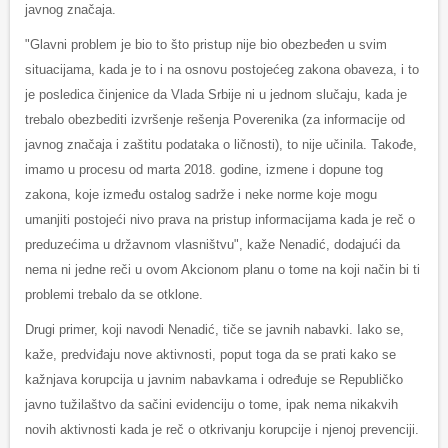
javnog značaja.
"Glavni problem je bio to što pristup nije bio obezbeđen u svim
situacijama, kada je to i na osnovu postojećeg zakona obaveza, i to
je posledica činjenice da Vlada Srbije ni u jednom slučaju, kada je
trebalo obezbediti izvršenje rešenja Poverenika (za informacije od
javnog značaja i zaštitu podataka o ličnosti), to nije učinila. Takođe,
imamo u procesu od marta 2018. godine, izmene i dopune tog
zakona, koje između ostalog sadrže i neke norme koje mogu
umanjiti postojeći nivo prava na pristup informacijama kada je reč o
preduzećima u državnom vlasništvu", kaže Nenadić, dodajući da
nema ni jedne reči u ovom Akcionom planu o tome na koji način bi ti
problemi trebalo da se otklone.
Drugi primer, koji navodi Nenadić, tiče se javnih nabavki. Iako se,
kaže, predviđaju nove aktivnosti, poput toga da se prati kako se
kažnjava korupcija u javnim nabavkama i određuje se Republičko
javno tužilaštvo da sačini evidenciju o tome, ipak nema nikakvih
novih aktivnosti kada je reč o otkrivanju korupcije i njenoj prevenciji.