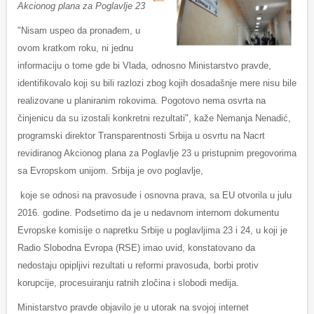
Akcionog plаnа zа Poglаvlje 23
"Nisam uspeo da pronađem, u
ovom kratkom roku, ni jednu
informaciju o tome gde bi Vlada, odnosno Ministarstvo pravde,
identifikovalo koji su bili razlozi zbog kojih dosadašnje mere nisu bile
realizovane u planiranim rokovima. Pogotovo nema osvrta na
činjenicu da su izostali konkretni rezultati", kaže Nemanja Nenadić,
programski direktor Transparentnosti Srbija u osvrtu na Nacrt
revidiranog Akcionog plana za Poglavlje 23 u pristupnim pregovorima
sa Evropskom unijom. Srbija je ovo poglavlje,
koje se odnosi na pravosuđe i osnovna prava, sa EU otvorila u julu
2016. godine. Podsetimo da je u nedavnom internom dokumentu
Evropske komisije o napretku Srbije u poglavljima 23 i 24, u koji je
Radio Slobodna Evropa (RSE) imao uvid, konstatovano da
nedostaju opipljivi rezultati u reformi pravosuđa, borbi protiv
korupcije, procesuiranju ratnih zločina i slobodi medija.
Ministarstvo pravde objavilo je u utorak na svojoj internet