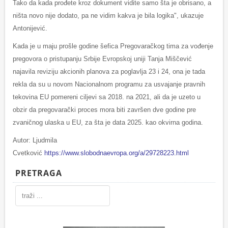
Tako da kada prođete kroz dokument vidite samo šta je obrisano, a
ništa novo nije dodato, pa ne vidim kakva je bila logika", ukazuje
Antonijević.
Kada je u maju prošle godine šefica Pregovaračkog tima za vođenje
pregovora o pristupanju Srbije Evropskoj uniji Tanja Miščević
najavila reviziju akcionih planova za poglavlja 23 i 24, ona je tada
rekla da su u novom Nacionalnom programu za usvajanje pravnih
tekovina EU pomereni ciljevi sa 2018. na 2021, ali da je uzeto u
obzir da pregovarački proces mora biti završen dve godine pre
zvaničnog ulaska u EU, za šta je data 2025. kao okvirna godina.
Autor: Ljudmila
Cvetković
https://www.slobodnaevropa.org/a/29728223.html
PRETRAGA