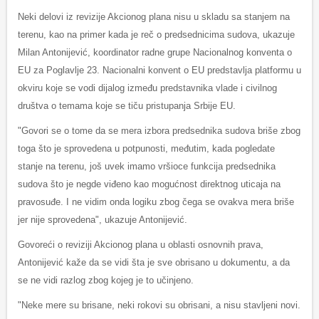
Neki delovi iz revizije Akcionog plana nisu u skladu sa stanjem na
terenu, kao na primer kada je reč o predsednicima sudova, ukazuje
Milan Antonijević, koordinator radne grupe Nacionalnog konventa o
EU za Poglavlje 23. Nacionalni konvent o EU predstavlja platformu u
okviru koje se vodi dijalog između predstavnika vlade i civilnog
društva o temama koje se tiču pristupanja Srbije EU.
"Govori se o tome da se mera izbora predsednika sudova briše zbog
toga što je sprovedena u potpunosti, međutim, kada pogledate
stanje na terenu, još uvek imamo vršioce funkcija predsednika
sudova što je negde viđeno kao mogućnost direktnog uticaja na
pravosuđe. I ne vidim onda logiku zbog čega se ovakva mera briše
jer nije sprovedena", ukazuje Antonijević.
Govoreći o reviziji Akcionog plana u oblasti osnovnih prava,
Antonijević kaže da se vidi šta je sve obrisano u dokumentu, a da
se ne vidi razlog zbog kojeg je to učinjeno.
"Neke mere su brisane, neki rokovi su obrisani, a nisu stavljeni novi.