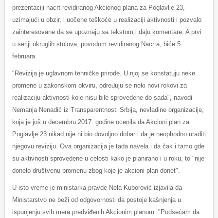
prezentaciji nacrt revidiranog Akcionog plana za Poglavlje 23,
uzimajući u obzir, i uočene teškoće u realizaciji aktivnosti i pozvalo
zainteresovane da se upoznaju sa tekstom i daju komentare. A prvi
u seriji okruglih stolova, povodom revidiranog Nacrta, biće 5.
februara.
"Revizija je uglavnom tehničke prirode. U njoj se konstatuju neke
promene u zakonskom okviru, određuju se neki novi rokovi za
realizaciju aktivnosti koje nisu bile sprovedene do sada", navodi
Nemanja Nenadić iz Transparentnosti Srbija, nevladine organizacije,
koja je još u decembru 2017. godine ocenila da Akcioni plan za
Poglavlje 23 nikad nije ni bio dovoljno dobar i da je neophodno uraditi
njegovu reviziju. Ova organizacija je tada navela i da čak i tamo gde
su aktivnosti sprovedene u celosti kako je planirano i u roku, to "nije
donelo društvenu promenu zbog koje je akcioni plan donet".
U isto vreme je ministarka pravde Nela Kuborović izjavila da
Ministarstvo ne beži od odgovornosti da postoje kašnjenja u
ispunjenju svih mera predviđenih Akcionim planom. "Podsećam da