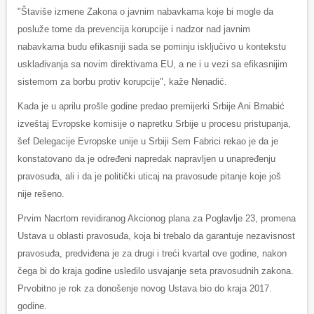
"Štaviše izmene Zakona o javnim nabavkama koje bi mogle da
posluže tome da prevencija korupcije i nadzor nad javnim
nabavkama budu efikasniji sada se pominju isključivo u kontekstu
usklađivanja sa novim direktivama EU, a ne i u vezi sa efikasnijim
sistemom za borbu protiv korupcije", kaže Nenadić.
Kada je u aprilu prošle godine predao premijerki Srbije Ani Brnabić
izveštaj Evropske komisije o napretku Srbije u procesu pristupanja,
šef Delegacije Evropske unije u Srbiji Sem Fabrici rekao je da je
konstatovano da je određeni napredak napravljen u unapređenju
pravosuđa, ali i da je politički uticaj na pravosuđe pitanje koje još
nije rešeno.
Prvim Nacrtom revidiranog Akcionog plana za Poglavlje 23, promena
Ustava u oblasti pravosuđa, koja bi trebalo da garantuje nezavisnost
pravosuđa, predviđena je za drugi i treći kvartal ove godine, nakon
čega bi do kraja godine usledilo usvajanje seta pravosudnih zakona.
Prvobitno je rok za donošenje novog Ustava bio do kraja 2017.
godine.