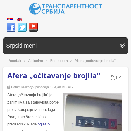
Srpski meni
Početak
Aktuelno
Pod lupom
Afera „očitavanje brojila“
Afera „očitavanje brojila“
Datum kreiranja: ponedeljak, 23 januar 2017
Afera „očitavanja brojila“ je
zanimljiva sa stanovišta borbe
protiv korupcije iz tri razloga.
Prvo, zato što se lično
predsednik Vlade
oglasio