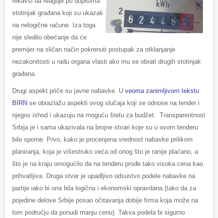
rekavši da reaguje po dopisima
stotinjak građana koji su ukazali
na nelogične račune. Iza toga
nije sledilo obećanje da će
premijer na sličan način pokrenuti postupak za otklanjanje
nezakonitosti u radu organa vlasti ako mu se obrati drugih stotinjak
građana.
Drugi aspekt priče su javne nabavke. U
veoma zanimljivom tekstu
BIRN
se obrazlažu aspekti ovog slučaja koji se odnose na tender i
njegov ishod i ukazuju na moguću štetu za budžet. Transparentnost
Srbija je i sama ukazivala na brojne stvari koje su u ovom tenderu
bile sporne. Prvo, kako je procenjena vrednost nabavke prilikom
planiranja, koja je višestruko veća od onog što je ranije plaćano, a
što je na kraju omogućilo da na tenderu prođe tako visoka cena kao
prihvatljiva. Druga stvar je upadljivo odsustvo podele nabavke na
partije iako bi ona bila logična i ekonomski opravdana (tako da za
pojedine delove Srbije posao očitavanja dobije firma koja može na
tom području da ponudi manju cenu). Takva podela bi sigurno