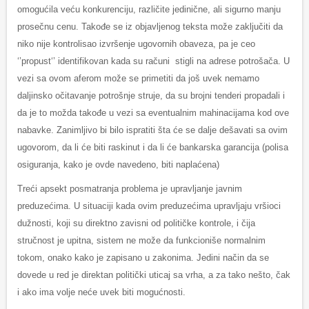
omogućila veću konkurenciju, različite jedinične, ali sigurno manju
prosečnu cenu. Takođe se iz objavljenog teksta može zaključiti da
niko nije kontrolisao izvršenje ugovornih obaveza, pa je ceo
‘’propust‘’ identifikovan kada su računi stigli na adrese potrošača. U
vezi sa ovom aferom može se primetiti da još uvek nemamo
daljinsko očitavanje potrošnje struje, da su brojni tenderi propadali i
da je to možda takođe u vezi sa eventualnim mahinacijama kod ove
nabavke. Zanimljivo bi bilo ispratiti šta će se dalje dešavati sa ovim
ugovorom, da li će biti raskinut i da li će bankarska garancija (polisa
osiguranja, kako je ovde navedeno, biti naplaćena)
Treći apsekt posmatranja problema je upravljanje javnim
preduzećima. U situaciji kada ovim preduzećima upravljaju vršioci
dužnosti, koji su direktno zavisni od političke kontrole, i čija
stručnost je upitna, sistem ne može da funkcioniše normalnim
tokom, onako kako je zapisano u zakonima. Jedini način da se
dovede u red je direktan politički uticaj sa vrha, a za tako nešto, čak
i ako ima volje neće uvek biti mogućnosti.