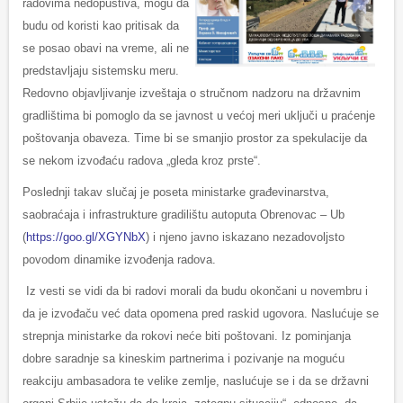
radovima nedopustiva, mogu da
budu od koristi kao pritisak da
se posao obavi na vreme, ali ne
predstavljaju sistemsku meru.
Redovno objavljivanje izveštaja o stručnom nadzoru na državnim
gradlištima bi pomoglo da se javnost u većoj meri uključi u praćenje
poštovanja obaveza. Time bi se smanjio prostor za spekulacije da
se nekom izvođaću radova „gleda kroz prste“.
Poslednji takav slučaj je poseta ministarke građevinarstva,
saobraćaja i infrastrukture gradilištu autoputa Obrenovac – Ub
(
https://goo.gl/XGYNbX
) i njeno javno iskazano nezadovoljsto
povodom dinamike izvođenja radova.
Iz vesti se vidi da bi radovi morali da budu okončani u novembru i
da je izvođaču već data opomena pred raskid ugovora. Naslućuje se
strepnja ministarke da rokovi neće biti poštovani. Iz pominjanja
dobre saradnje sa kineskim partnerima i pozivanje na moguću
reakciju ambasadora te velike zemlje, naslućuje se i da se državni