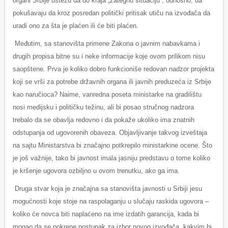
organi Srbije ustežu da do kraja „zategnu situaciju“, odnosno, da
pokušavaju da kroz posredan politički pritisak utiču na izvođača da
uradi ono za šta je plaćen ili će biti plaćen.
Međutim, sa stanovišta primene Zakona o javnim nabavkama i
drugih propisa bitne su i neke informacije koje ovom prilikom nisu
saopštene. Prva je koliko dobro funkcioniše redovan nadzor projekta
koji se vrši za potrebe državnih organa ili javnih preduzeća iz Srbije
kao naručioca? Naime, vanredna poseta ministarke na gradilištu
nosi medijsku i političku težinu, ali bi posao stručnog nadzora
trebalo da se obavlja redovno i da pokaže ukoliko ima znatnih
odstupanja od ugovorenih obaveza. Objavljivanje takvog izveštaja
na sajtu Ministarstva bi značajno potkrepilo ministarkine ocene. Što
je još važnije, tako bi javnost imala jasniju predstavu o tome koliko
je kršenje ugovora ozbiljno u ovom trenutku, ako ga ima.
Druga stvar koja je značajna sa stanovišta javnosti u Srbiji jesu
mogućnosti koje stoje na raspolaganju u slučaju raskida ugovora –
koliko će novca biti naplaćeno na ime izdatih garancija, kada bi
mogao da se pokrene postupak za izbor novog izvođača, kakvim bi