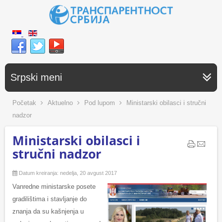
Srpski meni
Početak
Aktuelno
Pod lupom
Ministarski obilasci i stručni
nadzor
Ministarski obilasci i
stručni nadzor
Datum kreiranja: nedelja, 20 avgust 2017
Vanredne ministarske posete
gradilištima i stavljanje do
znanja da su kašnjenja u