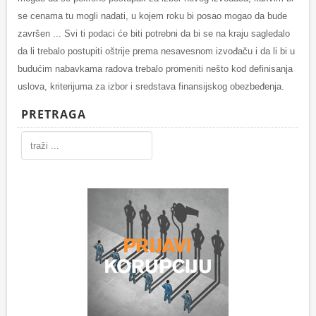
se cenama tu mogli nadati, u kojem roku bi posao mogao da bude
završen ... Svi ti podaci će biti potrebni da bi se na kraju sagledalo
da li trebalo postupiti oštrije prema nesavesnom izvođaču i da li bi u
budućim nabavkama radova trebalo promeniti nešto kod definisanja
uslova, kriterijuma za izbor i sredstava finansijskog obezbeđenja.
PRETRAGA