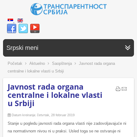
Srpski meni
Početak
Aktuelno
Saopštenja
Javnost rada organa
centralne i lokalne vlasti u Srbiji
Javnost rada organa
centralne i lokalne vlasti
u Srbiji
Datum kreiranja: četvrtak, 28 februar 2019
Stanje u pogledu javnosti rada organa vlasti nije zadovoljavajuće ni
na normativnom nivou ni u praksi. Usled toga se ne ostvaruje ni