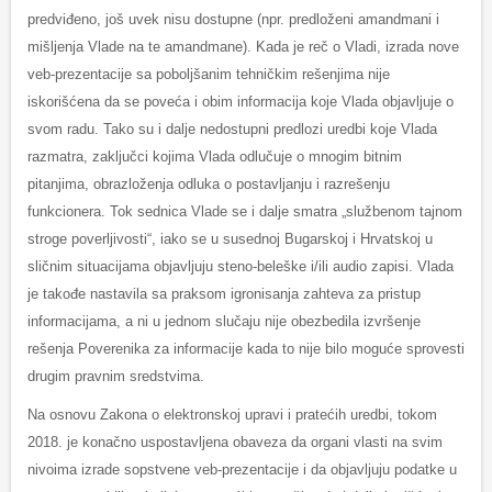
predviđeno, još uvek nisu dostupne (npr. predloženi amandmani i
mišljenja Vlade na te amandmane). Kada je reč o Vladi, izrada nove
veb-prezentacije sa poboljšanim tehničkim rešenjima nije
iskorišćena da se poveća i obim informacija koje Vlada objavljuje o
svom radu. Tako su i dalje nedostupni predlozi uredbi koje Vlada
razmatra, zaključci kojima Vlada odlučuje o mnogim bitnim
pitanjima, obrazloženja odluka o postavljanju i razrešenju
funkcionera. Tok sednica Vlade se i dalje smatra „službenom tajnom
stroge poverljivosti“, iako se u susednoj Bugarskoj i Hrvatskoj u
sličnim situacijama objavljuju steno-beleške i/ili audio zapisi. Vlada
je takođe nastavila sa praksom igronisanja zahteva za pristup
informacijama, a ni u jednom slučaju nije obezbedila izvršenje
rešenja Poverenika za informacije kada to nije bilo moguće sprovesti
drugim pravnim sredstvima.
Na osnovu Zakona o elektronskoj upravi i pratećih uredbi, tokom
2018. je konačno uspostavljena obaveza da organi vlasti na svim
nivoima izrade sopstvene veb-prezentacije i da objavljuju podatke u