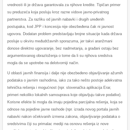
vrednosti ili je država garantovala za njihove kredite. Tipičan primer
su preduzeća koja posluju kroz razne vidove javno-privatnog
partnerstva. Za razliku od javnih nabavki i drugih uređenih
postupaka, kod JPP i koncesija nije obezbeđena čak ni javnost
ugovora. Dodatan problem predstavljaju brojne situacije kada država
posluje u okviru međudržavnih sporazuma, jer takvi aranžmani
donose direktno ugovaranje, bez nadmetanja, a građani ostaju bez
argumentovanog obrazloženja o tome da li su njihova sredstva
mogla da se upotrebe na delotvorniji način.
U oblasti javnih finansija i dalje nije obezbeđeno objavljivanje ažurnih
podataka o javnim rashodima, iako za tako nešto postoje adekvatna
tehnička rešenja i mogućnost (npr. slovenačka aplikacija Erar,
primeri nekoliko lokalnih samouprava koje objavljuju takve podatke).
Korisne efekte bi mogla da imaju pojedina parcijalna rešenja, koja se
odnose na pojedine javne rashode (npr. izrada novog portala javnih
nabavki nakon očekivanih izmena zakona, objavljivanje podataka o
sredstvima čiji su primalac mediji na osnovu rešenja iz nove