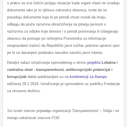
u praksi se sve češće javljaju situacije kada organi vlasti ne izrađuju
dokumente iako je to njihova zakonska obaveza, tvrde da ne
poseduju dokumente koje bi po prirodi stvari morali da imaju,
odbijaju da pruže razumna obrazloženja na pitanja javnosti o
razlozima za odluke koje donose i o prirodi poslovanja ili izbegavaju
obavezu da postupe po rešenjima Poverenika za informacije
neopravdano tražeći da Republički javni tužilac pokrene upravni spor
jer bi se davanjem podataka navodno narušio javni interes.
Detaljni nalazi istraživanja sprovedenog u okviru
projekta
Lokalna i
centralna vlast - transparentnost, antikorupcijski potencijal i
korupcijski rizici
predstavljeni su na
konferenciji za štampu
održanoj 28.2.2019. Istraživanje je sprovedeno uz podršku Fondacije
za otvoreno društvo.
Svi izneti stavovi pripadaju organizaciji Transparentnost – Srbija i ne
moraju odražavati stavove FOD.