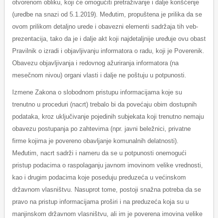
otvorenom obliku, koji će omogućiti pretraživanje i dalje korišćenje
(uredbe na snazi od 5.1.2019). Međutim, propuštena je prilika da se
ovom prilikom detaljno urede i obavezni elementi sadržaja tih veb-
prezentacija, tako da je i dalje akt koji najdetaljnije uređuje ovu obast
Pravilnik o izradi i objavljivanju informatora o radu, koji je Poverenik.
Obavezu objavljivanja i redovnog ažuriranja informatora (na
mesečnom nivou) organi vlasti i dalje ne poštuju u potpunosti.
Izmene Zakona o slobodnom pristupu informacijama koje su
trenutno u proceduri (nacrt) trebalo bi da povećaju obim dostupnih
podataka, kroz uključivanje pojedinih subjekata koji trenutno nemaju
obavezu postupanja po zahtevima (npr. javni beležnici, privatne
firme kojima je povereno obavljanje komunalnih delatnosti).
Međutim, nacrt sadrži i nameru da se u potpunosti onemogući
pristup podacima o raspolaganju javnom imovinom velike vrednosti,
kao i drugim podacima koje poseduju preduzeća u većinskom
državnom vlasništvu. Nasuprot tome, postoji snažna potreba da se
pravo na pristup informacijama proširi i na preduzeća koja su u
manjinskom državnom vlasništvu, ali im je poverena imovina velike