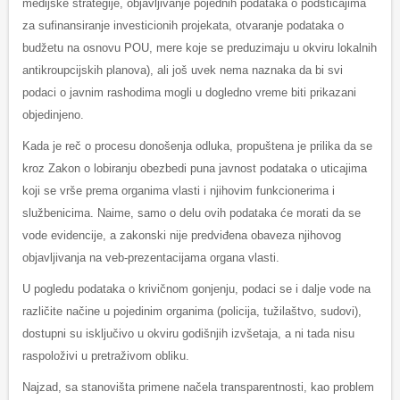
medijske strategije, objavljivanje pojednih podataka o podsticajima
za sufinansiranje investicionih projekata, otvaranje podataka o
budžetu na osnovu POU, mere koje se preduzimaju u okviru lokalnih
antikroupcijskih planova), ali još uvek nema naznaka da bi svi
podaci o javnim rashodima mogli u dogledno vreme biti prikazani
objedinjeno.
Kada je reč o procesu donošenja odluka, propuštena je prilika da se
kroz Zakon o lobiranju obezbedi puna javnost podataka o uticajima
koji se vrše prema organima vlasti i njihovim funkcionerima i
službenicima. Naime, samo o delu ovih podataka će morati da se
vode evidencije, a zakonski nije predviđena obaveza njihovog
objavljivanja na veb-prezentacijama organa vlasti.
U pogledu podataka o krivičnom gonjenju, podaci se i dalje vode na
različite načine u pojedinim organima (policija, tužilaštvo, sudovi),
dostupni su isključivo u okviru godišnjih izvšetaja, a ni tada nisu
raspoloživi u pretraživom obliku.
Najzad, sa stanovišta primene načela transparentnosti, kao problem