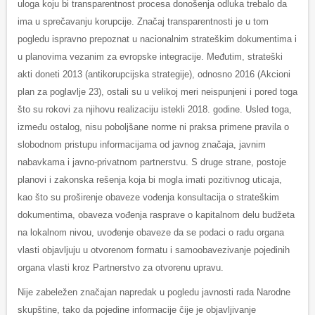
uloga koju bi transparentnost procesa donošenja odluka trebalo da
ima u sprečavanju korupcije. Značaj transparentnosti je u tom
pogledu ispravno prepoznat u nacionalnim strateškim dokumentima i
u planovima vezanim za evropske integracije. Međutim, strateški
akti doneti 2013 (antikorupcijska strategije), odnosno 2016 (Akcioni
plan za poglavlje 23), ostali su u velikoj meri neispunjeni i pored toga
što su rokovi za njihovu realizaciju istekli 2018. godine. Usled toga,
između ostalog, nisu poboljšane norme ni praksa primene pravila o
slobodnom pristupu informacijama od javnog značaja, javnim
nabavkama i javno-privatnom partnerstvu. S druge strane, postoje
planovi i zakonska rešenja koja bi mogla imati pozitivnog uticaja,
kao što su proširenje obaveze vođenja konsultacija o strateškim
dokumentima, obaveza vođenja rasprave o kapitalnom delu budžeta
na lokalnom nivou, uvođenje obaveze da se podaci o radu organa
vlasti objavljuju u otvorenom formatu i samoobavezivanje pojedinih
organa vlasti kroz Partnerstvo za otvorenu upravu.
Nije zabeležen značajan napredak u pogledu javnosti rada Narodne
skupštine, tako da pojedine informacije čije je objavljivanje