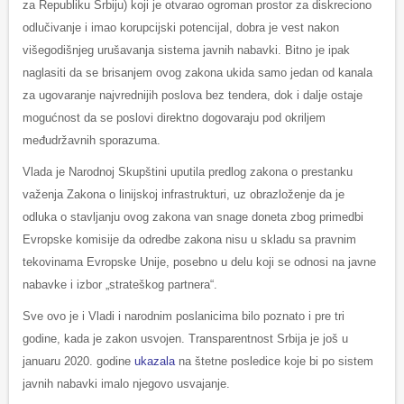
za Republiku Srbiju) koji je otvarao ogroman prostor za diskreciono
odlučivanje i imao korupcijski potencijal, dobra je vest nakon
višegodišnjeg urušavanja sistema javnih nabavki. Bitno je ipak
naglasiti da se brisanjem ovog zakona ukida samo jedan od kanala
za ugovaranje najvrednijih poslova bez tendera, dok i dalje ostaje
mogućnost da se poslovi direktno dogovaraju pod okriljem
međudržavnih sporazuma.
Vlada je Narodnoj Skupštini uputila predlog zakona o prestanku
važenja Zakona o linijskoj infrastrukturi, uz obrazloženje da je
odluka o stavljanju ovog zakona van snage doneta zbog primedbi
Evropske komisije da odredbe zakona nisu u skladu sa pravnim
tekovinama Evropske Unije, posebno u delu koji se odnosi na javne
nabavke i izbor „strateškog partnera“.
Sve ovo je i Vladi i narodnim poslanicima bilo poznato i pre tri
godine, kada je zakon usvojen. Transparentnost Srbija je još u
januaru 2020. godine
ukazala
na štetne posledice koje bi po sistem
javnih nabavki imalo njegovo usvajanje.