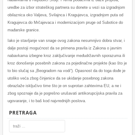
uredbe za izbor strateškog partnera su donete u vezi sa izgradnjom
obilaznica oko Valjeva, Svilajnca i Kragujevca, izgradnjom puta od
Kragujevca do Mrčajevaca i modernizacijom pruge od Subotice do
mađarske granice.
Iako je stavljanje van snage ovog zakona nesumnjivo dobra stvar, i
dalje postoji mogućnost da se primena pravila iz Zakona o javnim
nabavkama izbegne kroz zaključivanje međudržavnih sporazuma ili
kroz donošenje posebnih zakona za pojedinačne projekte (kao što je
to bio slučaj sa „Beogradom na vodi“). Opasnost da do toga dođe je
utoliko veća zbog činjenice da se ukidanje posebnog zakona
obrazlaže isključivo time što je on suprotan zahtevima EU, a ne i
zbog spoznaje da je pogrešno urušavati antikorupcijska pravila za
ugovaranje, i to baš kod najvrednijih poslova.
PRETRAGA