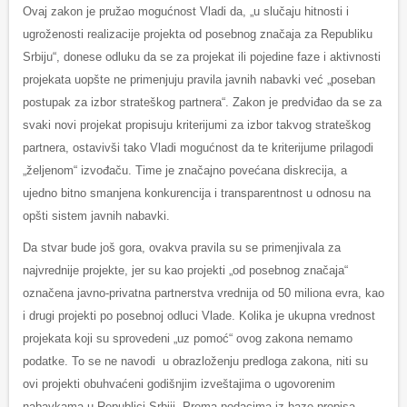
Ovaj zakon je pružao mogućnost Vladi da, „u slučaju hitnosti i
ugroženosti realizacije projekta od posebnog značaja za Republiku
Srbiju“, donese odluku da se za projekat ili pojedine faze i aktivnosti
projekata uopšte ne primenjuju pravila javnih nabavki već „poseban
postupak za izbor strateškog partnera“. Zakon je predviđao da se za
svaki novi projekat propisuju kriterijumi za izbor takvog strateškog
partnera, ostavivši tako Vladi mogućnost da te kriterijume prilagodi
„željenom“ izvođaču. Time je značajno povećana diskrecija, a
ujedno bitno smanjena konkurencija i transparentnost u odnosu na
opšti sistem javnih nabavki.
Da stvar bude još gora, ovakva pravila su se primenjivala za
najvrednije projekte, jer su kao projekti „od posebnog značaja“
označena javno-privatna partnerstva vrednija od 50 miliona evra, kao
i drugi projekti po posebnoj odluci Vlade. Kolika je ukupna vrednost
projekata koji su sprovedeni „uz pomoć“ ovog zakona nemamo
podatke. To se ne navodi u obrazloženju predloga zakona, niti su
ovi projekti obuhvaćeni godišnjim izveštajima o ugovorenim
nabavkama u Republici Srbiji. Prema podacima iz baze propisa,