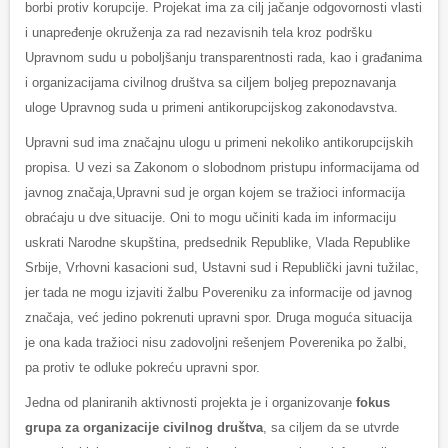
borbi protiv korupcije. Projekat ima za cilj jačanje odgovornosti vlasti
i unapređenje okruženja za rad nezavisnih tela kroz podršku
Upravnom sudu u poboljšanju transparentnosti rada, kao i građanima
i organizacijama civilnog društva sa ciljem boljeg prepoznavanja
uloge Upravnog suda u primeni antikorupcijskog zakonodavstva.
Upravni sud ima značajnu ulogu u primeni nekoliko antikorupcijskih
propisa. U vezi sa Zakonom o slobodnom pristupu informacijama od
javnog značaja,Upravni sud je organ kojem se tražioci informacija
obraćaju u dve situacije. Oni to mogu učiniti kada im informaciju
uskrati Narodne skupština, predsednik Republike, Vlada Republike
Srbije, Vrhovni kasacioni sud, Ustavni sud i Republički javni tužilac,
jer tada ne mogu izjaviti žalbu Povereniku za informacije od javnog
značaja, već jedino pokrenuti upravni spor. Druga moguća situacija
je ona kada tražioci nisu zadovoljni rešenjem Poverenika po žalbi,
pa protiv te odluke pokreću upravni spor.
Jedna od planiranih aktivnosti projekta je i organizovanje
fokus
grupa za organizacije civilnog društva
, sa ciljem da se utvrde