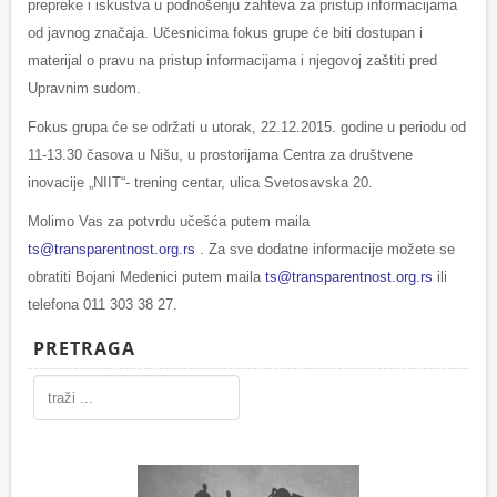
prepreke i iskustva u podnošenju zahteva za pristup informacijama
od javnog značaja. Učesnicima fokus grupe će biti dostupan i
materijal o pravu na pristup informacijama i njegovoj zaštiti pred
Upravnim sudom.
Fokus grupa će se održati u utorak, 22.12.2015. godine u periodu od
11-13.30 časova u Nišu, u prostorijama Centra za društvene
inovacije „NIIT“- trening centar, ulica Svetosavska 20.
Molimo Vas za potvrdu učešća putem maila
ts@transparentnost.org.rs
. Za sve dodatne informacije možete se
obratiti Bojani Medenici putem maila
ts@transparentnost.org.rs
ili
telefona 011 303 38 27.
PRETRAGA