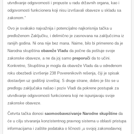
utvrđivanje odgovornosti i propuste u radu državnih organa, kao i
odgovornosti funkcionera koji nisu izvršavali obaveze u skladu sa
zakonom.“
Ovo je svakako najvažnija i potencijalno najkorisnija tačka u
predloženom Zaključku, i delimično je zasnovana na zaključcima iz
ranijih godina. Ni ona nije bez mana. Naime, bilo bi primereno da je
Narodna skupština
obaveže Vladu
da počne da poštuje svoje
zakonske obaveze, a ne da joj samo
preporuči
da to učini.
Konkretno, Skupština je mogla da obaveže Vladu da u određenom
roku obezbedi izvršenje 238 Poverenikovih rešenja, čiji je spisak
dostavljen uz godišnji izveštaj. S druge strane, dobro je što se u
predlogu zaključaka našao i poziv Vladi da pokrene postupak za
utvrđivanje odgovornosti funkcionera koji ne ispunjavaju svoje
zakonske obaveze.
Četvrta tačka donosi
saomoobavezivanje Narodne
skupštine
da
će u cilju stvaranja konzistentnog pravnog sistema u oblasti pristupa
informacijama i zaštite podataka o ličnosti „u svojoj zakonodavnoj