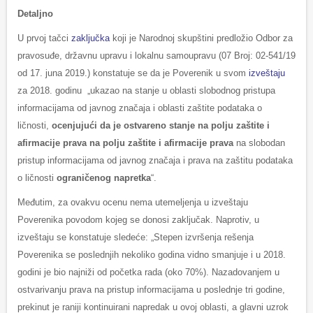
Detaljno
U prvoj tačci
zaključka
koji je Narodnoj skupštini predložio Odbor za
pravosuđe, državnu upravu i lokalnu samoupravu (07 Broj: 02-541/19
od 17. juna 2019.) konstatuje se da je Poverenik u svom
izveštaju
za 2018. godinu „ukazao na stanje u oblasti slobodnog pristupa
informacijama od javnog značaja i oblasti zaštite podataka o
ličnosti,
ocenjujući da je ostvareno stanje na polju zaštite i
afirmacije prava na polju zaštite i afirmacije prava
na slobodan
pristup informacijama od javnog značaja i prava na zaštitu podataka
o ličnosti
ograničenog napretka
“.
Međutim, za ovakvu ocenu nema utemeljenja u izveštaju
Poverenika povodom kojeg se donosi zaključak. Naprotiv, u
izveštaju se konstatuje sledeće: „Stepen izvršenja rešenja
Poverenika se poslednjih nekoliko godina vidno smanjuje i u 2018.
godini je bio najniži od početka rada (oko 70%). Nazadovanjem u
ostvarivanju prava na pristup informacijama u poslednje tri godine,
prekinut je raniji kontinuirani napredak u ovoj oblasti, a glavni uzrok