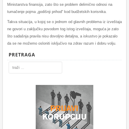
Ministarstva finansija, zato što se problem delimično odnosi na
tumačenje pojma „godišnji prihod“ kod budžetskih korisnika.
Takva situacija, u kojoj se o jednom od glavnih problema iz izveštaja
ne govori u zaključku povodom tog istog izveštaja, moguća je zato
što sadašnja pravila nisu dovoljno detaljna, a iskustvo je pokazalo
da se ne možemo osloniti isključivo na zdrav razum i dobru volju.
PRETRAGA