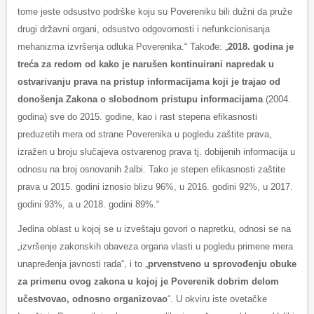
tome jeste odsustvo podrške koju su Povereniku bili dužni da pruže
drugi državni organi, odsustvo odgovornosti i nefunkcionisanja
mehanizma izvršenja odluka Poverenika.“ Takođe: „
2018. godina je
treća za redom od kako je narušen kontinuirani napredak u
ostvarivanju prava na pristup informacijama koji je trajao od
donošenja Zakona o slobodnom pristupu informacijama
(2004.
godina) sve do 2015. godine, kao i rast stepena efikasnosti
preduzetih mera od strane Poverenika u pogledu zaštite prava,
izražen u broju slučajeva ostvarenog prava tj. dobijenih informacija u
odnosu na broj osnovanih žalbi. Tako je stepen efikasnosti zaštite
prava u 2015. godini iznosio blizu 96%, u 2016. godini 92%, u 2017.
godini 93%, a u 2018. godini 89%.“
Jedina oblast u kojoj se u izveštaju govori o napretku, odnosi se na
„izvršenje zakonskih obaveza organa vlasti u pogledu primene mera
unapređenja javnosti rada“, i to „
prvenstveno u sprovođenju obuke
za primenu ovog zakona u kojoj je Poverenik dobrim delom
učestvovao, odnosno organizovao
“. U okviru iste ovetačke