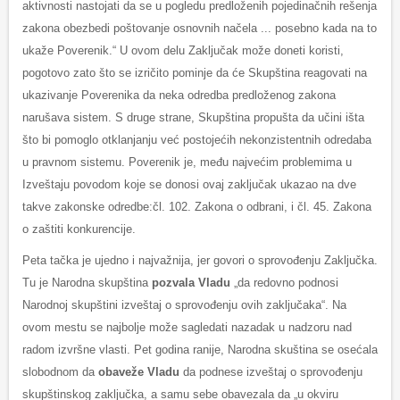
aktivnosti nastojati da se u pogledu predloženih pojedinačnih rešenja
zakona obezbedi poštovanje osnovnih načela ... posebno kada na to
ukaže Poverenik.“ U ovom delu Zaključak može doneti koristi,
pogotovo zato što se izričito pominje da će Skupština reagovati na
ukazivanje Poverenika da neka odredba predloženog zakona
narušava sistem. S druge strane, Skupština propušta da učini išta
što bi pomoglo otklanjanju već postojećih nekonzistentnih odredaba
u pravnom sistemu. Poverenik je, među najvećim problemima u
Izveštaju povodom koje se donosi ovaj zaključak ukazao na dve
takve zakonske odredbe:čl. 102. Zakona o odbrani, i čl. 45. Zakona
o zaštiti konkurencije.
Peta tačka je ujedno i najvažnija, jer govori o sprovođenju Zaključka.
Tu je Narodna skupština
pozvala Vladu
„da redovno podnosi
Narodnoj skupštini izveštaj o sprovođenju ovih zaključaka“. Na
ovom mestu se najbolje može sagledati nazadak u nadzoru nad
radom izvršne vlasti. Pet godina ranije, Narodna skuština se osećala
slobodnom da
obaveže Vladu
da podnese izveštaj o sprovođenju
skupštinskog zaključka, a samu sebe obavezala da „u okviru