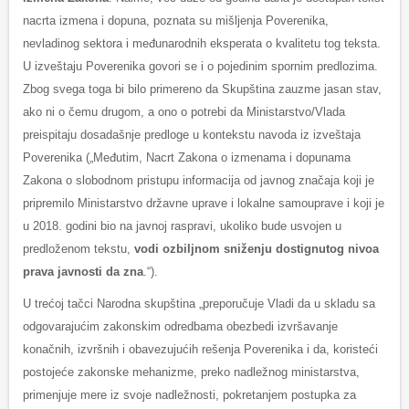
nacrta izmena i dopuna, poznata su mišljenja Poverenika,
nevladinog sektora i međunarodnih eksperata o kvalitetu tog teksta.
U izveštaju Poverenika govori se i o pojedinim spornim predlozima.
Zbog svega toga bi bilo primereno da Skupština zauzme jasan stav,
ako ni o čemu drugom, a ono o potrebi da Ministarstvo/Vlada
preispitaju dosadašnje predloge u kontekstu navoda iz izveštaja
Poverenika („Međutim, Nacrt Zakona o izmenama i dopunama
Zakona o slobodnom pristupu informacija od javnog značaja koji je
pripremilo Ministarstvo državne uprave i lokalne samouprave i koji je
u 2018. godini bio na javnoj raspravi, ukoliko bude usvojen u
predloženom tekstu,
vodi ozbiljnom sniženju dostignutog nivoa
prava javnosti da zna
.“).
U trećoj tačci Narodna skupština „preporučuje Vladi da u skladu sa
odgovarajućim zakonskim odredbama obezbedi izvršavanje
konačnih, izvršnih i obavezujućih rešenja Poverenika i da, koristeći
postojeće zakonske mehanizme, preko nadležnog ministarstva,
primenjuje mere iz svoje nadležnosti, pokretanjem postupka za