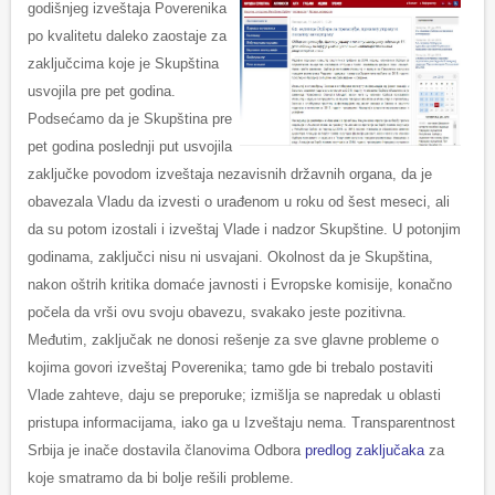
godišnjeg izveštaja Poverenika
po kvalitetu daleko zaostaje za
zaključcima koje je Skupština
usvojila pre pet godina.
Podsećamo da je Skupština pre
pet godina poslednji put usvojila
zaključke povodom izveštaja nezavisnih državnih organa, da je
obavezala Vladu da izvesti o urađenom u roku od šest meseci, ali
da su potom izostali i izveštaj Vlade i nadzor Skupštine. U potonjim
godinama, zaključci nisu ni usvajani. Okolnost da je Skupština,
nakon oštrih kritika domaće javnosti i Evropske komisije, konačno
počela da vrši ovu svoju obavezu, svakako jeste pozitivna.
Međutim, zaključak ne donosi rešenje za sve glavne probleme o
kojima govori izveštaj Poverenika; tamo gde bi trebalo postaviti
Vlade zahteve, daju se preporuke; izmišlja se napredak u oblasti
pristupa informacijama, iako ga u Izveštaju nema. Transparentnost
Srbija je inače dostavila članovima Odbora
predlog zaključaka
za
koje smatramo da bi bolje rešili probleme.