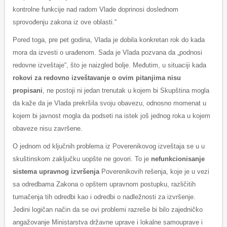
kontrolne funkcije nad radom Vlade doprinosi doslednom
sprovođenju zakona iz ove oblasti.“
Pored toga, pre pet godina, Vlada je dobila konkretan rok do kada
mora da izvesti o urađenom. Sada je Vlada pozvana da „podnosi
redovne izveštaje“, što je naizgled bolje. Međutim, u situaciji kada
rokovi za redovno izveštavanje o ovim pitanjima nisu
propisani
, ne postoji ni jedan trenutak u kojem bi Skupština mogla
da kaže da je Vlada prekršila svoju obavezu, odnosno momenat u
kojem bi javnost mogla da podseti na istek još jednog roka u kojem
obaveze nisu završene.
O jednom od ključnih problema iz Poverenikovog izveštaja se u u
skuštinskom zaključku uopšte ne govori. To je
nefunkcionisanje
sistema upravnog izvršenja
Poverenikovih rešenja, koje je u vezi
sa odredbama Zakona o opštem upravnom postupku, različitih
tumačenja tih odredbi kao i odredbi o nadležnosti za izvršenje.
Jedini logičan način da se ovi problemi razreše bi bilo zajedničko
angažovanje Ministarstva državne uprave i lokalne samouprave i