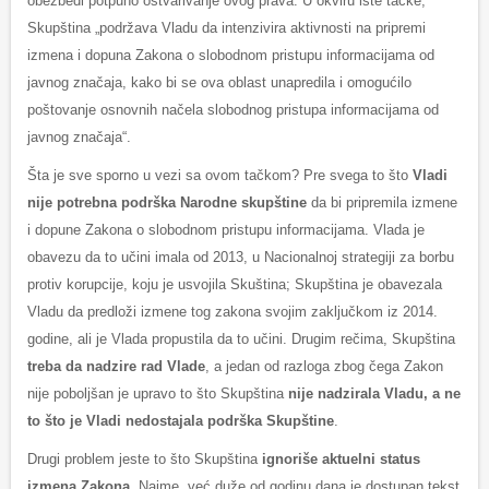
obezbedi potpuno ostvarivanje ovog prava. U okviru iste tačke,
Skupština „podržava Vladu da intenzivira aktivnosti na pripremi
izmena i dopuna Zakona o slobodnom pristupu informacijama od
javnog značaja, kako bi se ova oblast unapredila i omogućilo
poštovanje osnovnih načela slobodnog pristupa informacijama od
javnog značaja“.
Šta je sve sporno u vezi sa ovom tačkom? Pre svega to što
Vladi
nije potrebna podrška Narodne skupštine
da bi pripremila izmene
i dopune Zakona o slobodnom pristupu informacijama. Vlada je
obavezu da to učini imala od 2013, u Nacionalnoj strategiji za borbu
protiv korupcije, koju je usvojila Skuština; Skupština je obavezala
Vladu da predloži izmene tog zakona svojim zaključkom iz 2014.
godine, ali je Vlada propustila da to učini. Drugim rečima, Skupština
treba da nadzire rad Vlade
, a jedan od razloga zbog čega Zakon
nije poboljšan je upravo to što Skupština
nije nadzirala Vladu, a ne
to što je Vladi nedostajala podrška Skupštine
.
Drugi problem jeste to što Skupština
ignoriše aktuelni status
izmena Zakona
. Naime, već duže od godinu dana je dostupan tekst