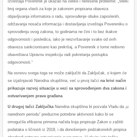
Izveštaja Poverenik je ukazao na velike i nerešene probleme: „Veliki
broj organa vlasti za koje je zakonom propisana obaveza
objavljivanja informatora o radu, sprovođenje obuke zaposlenih,
održavanja nosača informacija i dostavljanja izveštaja Povereniku o
sprovođenju ovog zakona, to godinama ne čini i to bez ikakve
odgovornosti i posledica, iako je neizvršavanje svake od ovih
obaveza sankcionisano kao prekršaj, a Poverenik o tome redovno
obaveštava Upravnu inspekciju radi pokretanja postupka
odgovornosti.“
Na osnovu svega toga se može zaključiti da Zaključak, o kojem će
se izjašnjavati Narodna skupština, već u prvoj tačci
na krivi način
prikazuje razvoj situacije u vezi sa sprovođenjem dva zakona i
ostvarivanjem prava građana
.
U drugoj tačci Zaključka
Narodna skupština bi pozvala Vladu da „u
narednom periodu“ preduzme potrebne aktivnosti kako bi se
omogućila efikasna primena načela koja propisuje Zakon o zaštiti
podataka o ličnosti iz 2018, i da donošenjem podzakonskih propisa