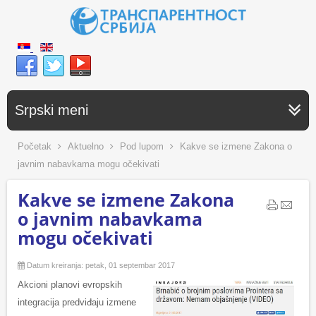
Srpski meni
Početak
Aktuelno
Pod lupom
Kakve se izmene Zakona o
javnim nabavkama mogu očekivati
Kakve se izmene Zakona
o javnim nabavkama
mogu očekivati
Datum kreiranja: petak, 01 septembar 2017
Akcioni planovi evropskih
integracija predviđaju izmene