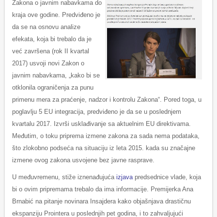
Zakona o javnim nabavkama do
kraja ove godine. Predviđeno je
da se na osnovu analize
efekata, koja bi trebalo da je
već završena (rok II kvartal
2017) usvoji novi Zakon o
javnim nabavkama, „kako bi se
otklonila ograničenja za punu
primenu mera za praćenje, nadzor i kontrolu Zakona“. Pored toga, u
poglavlju 5 EU integracija, predviđeno je da se u poslednjem
kvartalu 2017. Izvrši usklađivanje sa aktuelnim EU direktivama.
Međutim, o toku priprema izmene zakona za sada nema podataka,
što zlokobno podseća na situaciju iz leta 2015. kada su značajne
izmene ovog zakona usvojene bez javne rasprave.
U međuvremenu, stiže iznenađujuća
izjava
predsednice vlade, koja
bi o ovim pripremama trebalo da ima informacije. Premijerka Ana
Brnabić na pitanje novinara Insajdera kako objašnjava drastičnu
ekspanziju Prointera u poslednjih pet godina, i to zahvaljujući