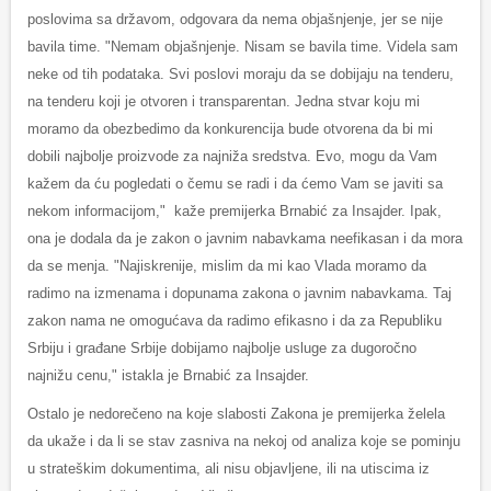
poslovima sa državom, odgovara da nema objašnjenje, jer se nije
bavila time. "Nemam objašnjenje. Nisam se bavila time. Videla sam
neke od tih podataka. Svi poslovi moraju da se dobijaju na tenderu,
na tenderu koji je otvoren i transparentan. Jedna stvar koju mi
moramo da obezbedimo da konkurencija bude otvorena da bi mi
dobili najbolje proizvode za najniža sredstva. Evo, mogu da Vam
kažem da ću pogledati o čemu se radi i da ćemo Vam se javiti sa
nekom informacijom," kaže premijerka Brnabić za Insajder. Ipak,
ona je dodala da je zakon o javnim nabavkama neefikasan i da mora
da se menja. "Najiskrenije, mislim da mi kao Vlada moramo da
radimo na izmenama i dopunama zakona o javnim nabavkama. Taj
zakon nama ne omogućava da radimo efikasno i da za Republiku
Srbiju i građane Srbije dobijamo najbolje usluge za dugoročno
najnižu cenu," istakla je Brnabić za Insajder.
Ostalo je nedorečeno na koje slabosti Zakona je premijerka želela
da ukaže i da li se stav zasniva na nekoj od analiza koje se pominju
u strateškim dokumentima, ali nisu objavljene, ili na utiscima iz