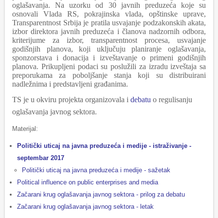
oglašavanja. Na uzorku od 30 javnih preduzeća koje su
osnovali Vlada RS, pokrajinska vlada, opštinske uprave,
Transparentnost Srbija je pratila usvajanje podzakonskih akata,
izbor direktora javnih preduzeća i članova nadzornih odbora,
kriterijume za izbor, transparentnost procesa, usvajanje
godišnjih planova, koji uključuju planiranje oglašavanja,
sponzorstava i donacija i izveštavanje o primeni godišnjih
planova. Prikupljeni podaci su poslužili za izradu izveštaja sa
preporukama za poboljšanje stanja koji su distribuirani
nadležnima i
predstavljeni građanima.
TS je u okviru projekta organizovala i
debatu
o regulisanju
oglašavanja javn
og
sektora.
Materijal:
Politički uticaj na javna preduzeća i medije - istraživanje -
septembar 2017
Politički uticaj na javna preduzeća i medije - sažetak
Political influence on public enterprises and media
Začarani krug oglašavanja javnog sektora - prilog za debatu
Začarani krug oglašavanja javnog sektora - letak