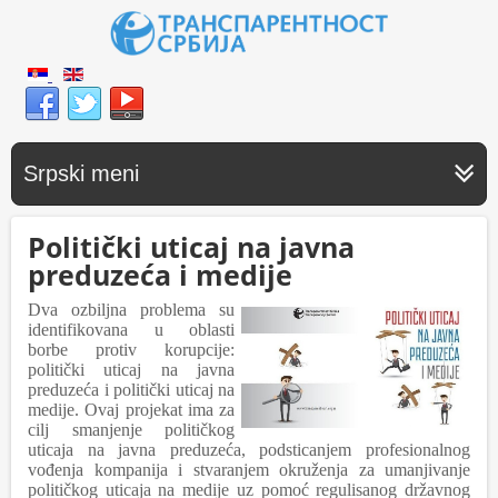
Srpski meni
Politički uticaj na javna
preduzeća i medije
Dva ozbiljna problema su
identifikovana u oblasti
borbe protiv korupcije:
politički uticaj na javna
preduzeća i politički uticaj na
medije. Ovaj projekat ima za
cilj smanjenje političkog
uticaja na javna preduzeća, podsticanjem profesionalnog
vođenja kompanija i stvaranjem okruženja za umanjivanje
političkog uticaja na medije uz pomoć regulisanog državnog