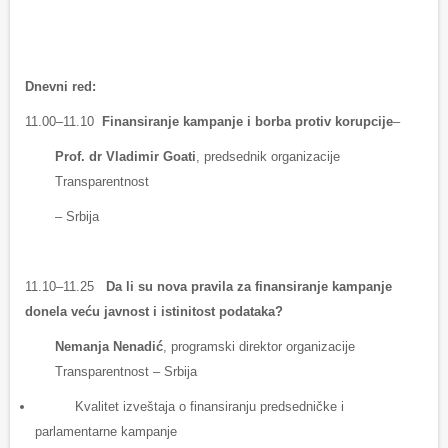
Dnevni red:
11.00–11.10
Finansiranje kampanje i borba protiv korupcije
–
P
rof. dr Vladimir Goati
, predsednik organizacije
Transparentnost
– Srbija
11.10–11.25
Da li su nova pravila za finansiranje kampanje
donela ve
ću javnost i istinitost podataka?
Nemanja
Nenadić
, programski direktor organizacije
Transparentnost – Srbija
Kvalitet izveštaja o finansiranju predsedničke i
parlamentarne kampanje