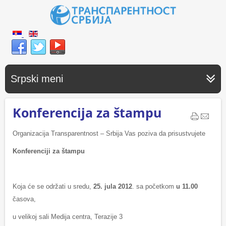
Srpski meni
Konferencija za štampu
Organizacija Transparentnost – Srbija Vas poziva da prisustvujete
Konferenciji za štampu
Koja će se održati u sredu,
25
.
jula
2012
. sa početkom
u 11.00
časova,
u velikoj sali Medija centra, Terazije 3