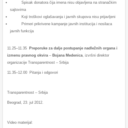
Spisak donatora čija imena nisu objavljena na stranačkim
sajtovima
Koji troškovi oglašavanja i javnih skupova nisu prijavljeni
Primeri prikrivene kampanje javnih institucija i nosilaca
javnih funkcija
11.25–11.35
Preporuke za dalje postupanje nadležnih organa i
izmenu pravnog okvira
–
Bojana Medenica
, izvršni direktor
organizacije Transparentnost – Srbija
11.35–12.00 Pitanja i odgovori
Transparentnost – Srbija
Beograd, 23. jul 2012.
Video materijal: