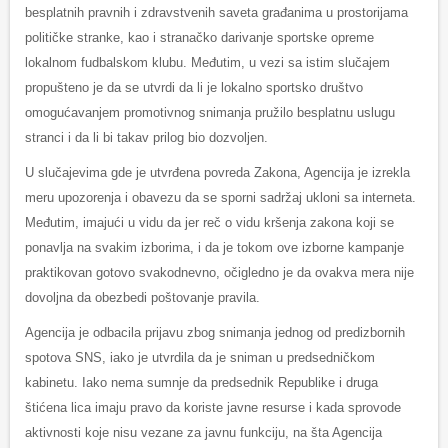
besplatnih pravnih i zdravstvenih saveta građanima u prostorijama
političke stranke, kao i stranačko darivanje sportske opreme
lokalnom fudbalskom klubu. Međutim, u vezi sa istim slučajem
propušteno je da se utvrdi da li je lokalno sportsko društvo
omogućavanjem promotivnog snimanja pružilo besplatnu uslugu
stranci i da li bi takav prilog bio dozvoljen.
U slučajevima gde je utvrđena povreda Zakona, Agencija je izrekla
meru upozorenja i obavezu da se sporni sadržaj ukloni sa interneta.
Međutim, imajući u vidu da jer reč o vidu kršenja zakona koji se
ponavlja na svakim izborima, i da je tokom ove izborne kampanje
praktikovan gotovo svakodnevno, očigledno je da ovakva mera nije
dovoljna da obezbedi poštovanje pravila.
Agencija je odbacila prijavu zbog snimanja jednog od predizbornih
spotova SNS, iako je utvrdila da je sniman u predsedničkom
kabinetu. Iako nema sumnje da predsednik Republike i druga
štićena lica imaju pravo da koriste javne resurse i kada sprovode
aktivnosti koje nisu vezane za javnu funkciju, na šta Agencija