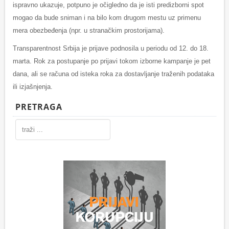
ispravno ukazuje, potpuno je očigledno da je isti predizborni spot
mogao da bude sniman i na bilo kom drugom mestu uz primenu
mera obezbeđenja (npr. u stranačkim prostorijama).
Transparentnost Srbija je prijave podnosila u periodu od 12. do 18.
marta. Rok za postupanje po prijavi tokom izborne kampanje je pet
dana, ali se računa od isteka roka za dostavljanje traženih podataka
ili izjašnjenja.
PRETRAGA