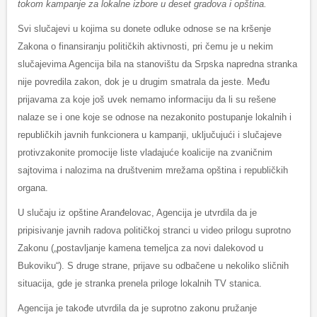
tokom kampanje za lokalne izbore u deset gradova i opština.
Svi slučajevi u kojima su donete odluke odnose se na kršenje
Zakona o finansiranju političkih aktivnosti, pri čemu je u nekim
slučajevima Agencija bila na stanovištu da Srpska napredna stranka
nije povredila zakon, dok je u drugim smatrala da jeste. Među
prijavama za koje još uvek nemamo informaciju da li su rešene
nalaze se i one koje se odnose na nezakonito postupanje lokalnih i
republičkih javnih funkcionera u kampanji, uključujući i slučajeve
protivzakonite promocije liste vladajuće koalicije na zvaničnim
sajtovima i nalozima na društvenim mrežama opština i republičkih
organa.
U slučaju iz opštine Aranđelovac, Agencija je utvrdila da je
pripisivanje javnih radova političkoj stranci u video prilogu suprotno
Zakonu („postavljanje kamena temeljca za novi dalekovod u
Bukoviku“). S druge strane, prijave su odbačene u nekoliko sličnih
situacija, gde je stranka prenela priloge lokalnih TV stanica.
Agencija je takođe utvrdila da je suprotno zakonu pružanje