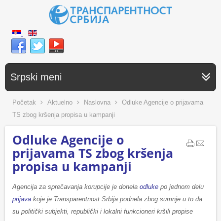
Srpski meni
Početak
Aktuelno
Naslovna
Odluke Agencije o prijavama
TS zbog kršenja propisa u kampanji
Odluke Agencije o
prijavama TS zbog kršenja
propisa u kampanji
Agencija za sprečavanja korupcije je donela
odluke
po jednom delu
prijava
koje je Transparentnost Srbija podnela zbog sumnje u to da
su politički subjekti, republički i lokalni funkcioneri kršili propise