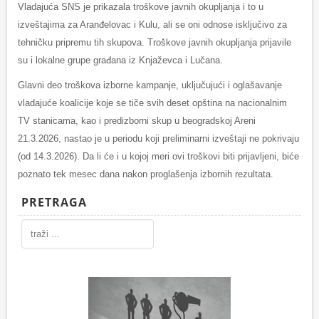
Vladajuća SNS je prikazala troškove javnih okupljanja i to u
izveštajima za Aranđelovac i Kulu, ali se oni odnose isključivo za
tehničku pripremu tih skupova. Troškove javnih okupljanja prijavile
su i lokalne grupe građana iz Knjaževca i Lučana.
Glavni deo troškova izborne kampanje, uključujući i oglašavanje
vladajuće koalicije koje se tiče svih deset opština na nacionalnim
TV stanicama, kao i predizborni skup u beogradskoj Areni
21.3.2026, nastao je u periodu koji preliminarni izveštaji ne pokrivaju
(od 14.3.2026). Da li će i u kojoj meri ovi troškovi biti prijavljeni, biće
poznato tek mesec dana nakon proglašenja izbornih rezultata.
PRETRAGA