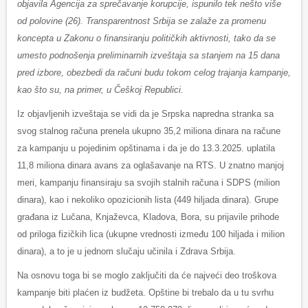
objavila Agencija za sprečavanje korupcije, ispunilo tek nešto više
od polovine (26). Transparentnost Srbija se zalaže za promenu
koncepta u Zakonu o finansiranju političkih aktivnosti, tako da se
umesto podnošenja preliminarnih izveštaja sa stanjem na 15 dana
pred izbore, obezbedi da računi budu tokom celog trajanja kampanje,
kao što su, na primer, u Češkoj Republici.
Iz objavljenih izveštaja se vidi da je Srpska napredna stranka sa
svog stalnog računa prenela ukupno 35,2 miliona dinara na račune
za kampanju u pojedinim opštinama i da je do 13.3.2025. uplatila
11,8 miliona dinara avans za oglašavanje na RTS. U znatno manjoj
meri, kampanju finansiraju sa svojih stalnih računa i SDPS (milion
dinara), kao i nekoliko opozicionih lista (449 hiljada dinara). Grupe
građana iz Lučana, Knjaževca, Kladova, Bora, su prijavile prihode
od priloga fizičkih lica (ukupne vrednosti između 100 hiljada i milion
dinara), a to je u jednom slučaju učinila i Zdrava Srbija.
Na osnovu toga bi se moglo zaključiti da će najveći deo troškova
kampanje biti plaćen iz budžeta. Opštine bi trebalo da u tu svrhu