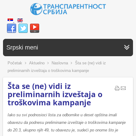
Srpski meni
Početak
Aktuelno
Naslovna
Šta se (ne) vidi iz
preliminarnih izveštaja o troškovima kampanje
Šta se (ne) vidi iz
preliminarnih izveštaja o
troškovima kampanje
Iako su svi podnosioci lista za odbornike u deset opština imali
obavezu da podnesu preliminarne izveštaje o troškovima kampanje
do 20.3, ukupno njih 49, tu obavezu je, sudeći po onome što je