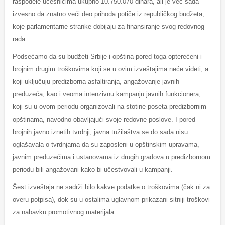
raspodele učesnicima ukupno 10.750.070 dinara, ali je već sada
izvesno da znatno veći deo prihoda potiče iz republičkog budžeta,
koje parlamentarne stranke dobijaju za finansiranje svog redovnog
rada.
Podsećamo da su budžeti Srbije i opština pored toga opterećeni i
brojnim drugim troškovima koji se u ovim izveštajima neće videti, a
koji uključuju predizborna asfaltiranja, angažovanje javnih
preduzeća, kao i veoma intenzivnu kampanju javnih funkcionera,
koji su u ovom periodu organizovali na stotine poseta predizbornim
opštinama, navodno obavljajući svoje redovne poslove. I pored
brojnih javno iznetih tvrdnji, javna tužilaštva se do sada nisu
oglašavala o tvrdnjama da su zaposleni u opštinskim upravama,
javnim preduzećima i ustanovama iz drugih gradova u predizbornom
periodu bili angažovani kako bi učestvovali u kampanji.
Šest izveštaja ne sadrži bilo kakve podatke o troškovima (čak ni za
overu potpisa), dok su u ostalima uglavnom prikazani sitniji troškovi
za nabavku promotivnog materijala.