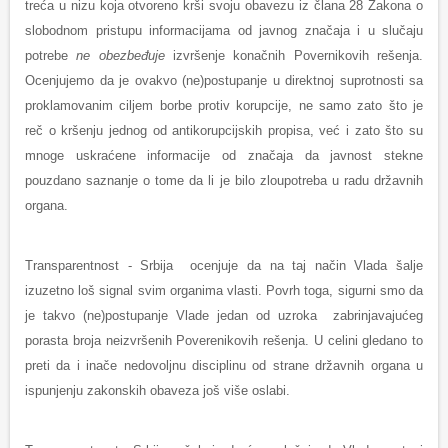
treća u nizu koja otvoreno krši svoju obavezu iz člana 28 Zakona o
slobodnom pristupu informacijama od javnog značaja i u slučaju
potrebe
ne obezbeđuje
izvršenje konačnih Povernikovih rešenja.
Ocenjujemo da je ovakvo (ne)postupanje u direktnoj suprotnosti sa
proklamovanim ciljem borbe protiv korupcije, ne samo zato što je
reč o kršenju jednog od antikorupcijskih propisa, već i zato što su
mnoge uskraćene informacije od značaja da javnost stekne
pouzdano saznanje o tome da li je bilo zloupotreba u radu državnih
organa.
Transparentnost - Srbija ocenjuje da na taj način Vlada šalje
izuzetno loš signal svim organima vlasti. Povrh toga, sigurni smo da
je takvo (ne)postupanje Vlade jedan od uzroka zabrinjavajućeg
porasta broja neizvršenih Poverenikovih rešenja. U celini gledano to
preti da i inače nedovoljnu disciplinu od strane državnih organa u
ispunjenju zakonskih obaveza još više oslabi.