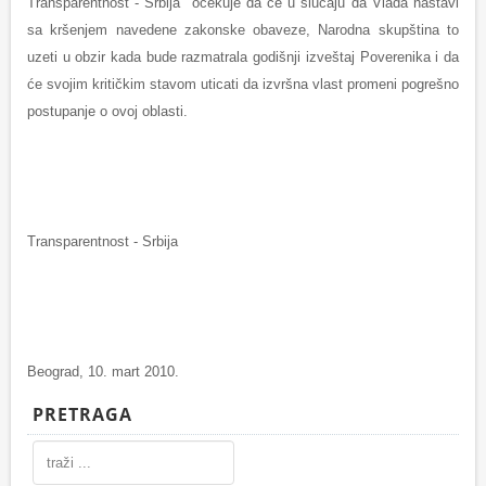
Transparentnost - Srbija očekuje da će u slučaju da Vlada nastavi
sa kršenjem navedene zakonske obaveze, Narodna skupština to
uzeti u obzir kada bude razmatrala godišnji izveštaj Poverenika i da
će svojim kritičkim stavom uticati da izvršna vlast promeni pogrešno
postupanje o ovoj oblasti.
Transparentnost - Srbija
Beograd, 10. mart 2010.
PRETRAGA