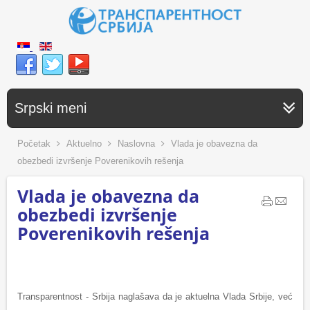
Srpski meni
Početak
Aktuelno
Naslovna
Vlada je obavezna da
obezbedi izvršenje Poverenikovih rešenja
Vlada je obavezna da
obezbedi izvršenje
Poverenikovih rešenja
Transparentnost - Srbija naglašava da je aktuelna Vlada Srbije, već