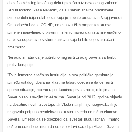
obeležja bića tog krivičnog dela i prekršaja iz navedenog zakona”.
Bilo bi logično, kaže Nenadić, da su nakon analize predložene
izmene definicije nekih dela, koje je trebalo predstaviti široj javnosti.
On podseća i da je ODIHR, na osnovu čijih preporuka su ove
izmene i najavljene, u prvom mišljenju naveo da ništa nije urađeno
da bi se uspostavio sistem sankcija koje bi bile odgovarajuće i
srazmerne.
Nenadić smatra da je potrebno naglasiti značaj Saveta za borbu
protiv korupcije.
“To je izuzetno značajna institucija, a ova politička garnitura je,
između ostalog, došla na vlast na talasu obećanja da će rešiti
sporne situacije, recimo u postupcima privatizacije, o kojima je
Savet pisao u svojim izveštajima. Savet je od 2012. godine objavio
na desetine novih izveštaja, ali Vlada na njih nije reagovala, ili je
reagovala potpuno neadekvatno, u vidu uvreda na račun članova
Saveta. Umesto da se obezbedi da izveštaji budu ispitani, imamo
nešto neodređeno, meru da se uspostavi saradnja Vlade i Saveta.