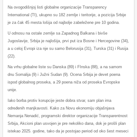
Na ovogodišnjoj listi globalne organizacije Transparency
International (TI), ukupno su 182 zemlje i teritorije, a pozicija Srbije
je za čak 45 mesta lošija od najbolje zabeležene pre 10 godina.
U odnosu na ostale zemlje sa Zapadnog Balkana i bivše
Jugoslavije, Srbija je najlošija, prvi put iza Bosne i Hercegovine (34),
a u celoj Evropi iza nje su samo Belorusija (31), Turska (31) i Rusija
(22).
Na vrhu globalne liste su Danska (89) i FInska (88), a na samom
dnu Somalija (9) i Južni Sudan (9). Ocena Srbija je devet poena
ispod globalnog proseka, a 29 poena niža od proseka Evropske
unije.
Iako borba protiv korupcije jeste dobra stvar, sam plan ima
određenih manjkavosti. Kako za Novu ekonomiju objašnjava
Nemanja Nenadić, programski direktor organizacije Transparentnost
Srbija, Akcioni plan usvojen je pre nekoliko dana, dok je prošli plan
istekao 2025. godine, tako da je postojao period od oko šest meseci