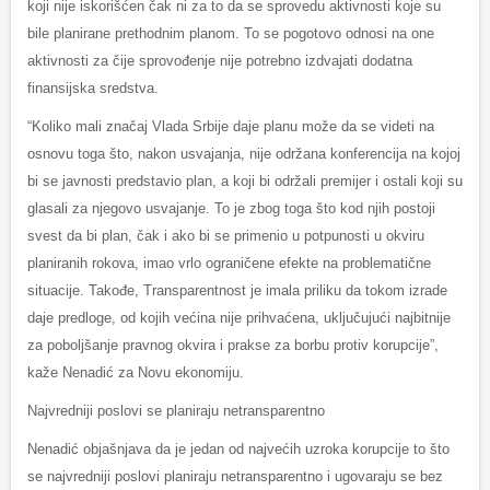
koji nije iskorišćen čak ni za to da se sprovedu aktivnosti koje su
bile planirane prethodnim planom. To se pogotovo odnosi na one
aktivnosti za čije sprovođenje nije potrebno izdvajati dodatna
finansijska sredstva.
“Koliko mali značaj Vlada Srbije daje planu može da se videti na
osnovu toga što, nakon usvajanja, nije održana konferencija na kojoj
bi se javnosti predstavio plan, a koji bi održali premijer i ostali koji su
glasali za njegovo usvajanje. To je zbog toga što kod njih postoji
svest da bi plan, čak i ako bi se primenio u potpunosti u okviru
planiranih rokova, imao vrlo ograničene efekte na problematične
situacije. Takođe, Transparentnost je imala priliku da tokom izrade
daje predloge, od kojih većina nije prihvaćena, uključujući najbitnije
za poboljšanje pravnog okvira i prakse za borbu protiv korupcije”,
kaže Nenadić za Novu ekonomiju.
Najvredniji poslovi se planiraju netransparentno
Nenadić objašnjava da je jedan od najvećih uzroka korupcije to što
se najvredniji poslovi planiraju netransparentno i ugovaraju se bez