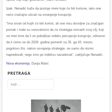
Ipak, Nenadić kaže da postoje mere koje će biti korisne, iako one
neće značajno uticati na smanjenje korupcije.
“Ima stvari od kojih će biti koristi, ali one nisu dovoljne za značajan
pomak i male su verovatnoće da će strategija ostvariti svoj cilj, koji
se meri time da li se poboljšao indeks percepcije korupcije, odnosno
da li ćemo se do 2028. godine pomeriti sa 35. ga 43. mesto,
pogotovo što, nakon usvajanja strategije, ne samo da nismo
napredovali, nego smo po indeksu nazadovali”, zaključuje Nenadić.
Nova ekonomija
, Dunja Marić
PRETRAGA