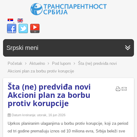
Srpski meni
Početak
Aktuelno
Pod lupom
Šta (ne) predviđa novi
Akcioni plan za borbu protiv korupcije
Šta (ne) predviđa novi
Akcioni plan za borbu
protiv korupcije
Datum kreiranja: utorak, 16 jun 2026
Uprkos planiranim ulaganjima u borbu protiv korupcije, koji za period
od tri godine premašuju iznos od 10 miliona evra, Srbija beleži sve