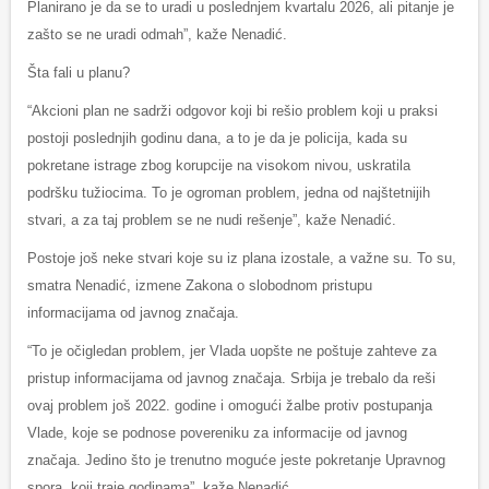
Planirano je da se to uradi u poslednjem kvartalu 2026, ali pitanje je
zašto se ne uradi odmah”, kaže Nenadić.
Šta fali u planu?
“Akcioni plan ne sadrži odgovor koji bi rešio problem koji u praksi
postoji poslednjih godinu dana, a to je da je policija, kada su
pokretane istrage zbog korupcije na visokom nivou, uskratila
podršku tužiocima. To je ogroman problem, jedna od najštetnijih
stvari, a za taj problem se ne nudi rešenje”, kaže Nenadić.
Postoje još neke stvari koje su iz plana izostale, a važne su. To su,
smatra Nenadić, izmene Zakona o slobodnom pristupu
informacijama od javnog značaja.
“To je očigledan problem, jer Vlada uopšte ne poštuje zahteve za
pristup informacijama od javnog značaja. Srbija je trebalo da reši
ovaj problem još 2022. godine i omogući žalbe protiv postupanja
Vlade, koje se podnose povereniku za informacije od javnog
značaja. Jedino što je trenutno moguće jeste pokretanje Upravnog
spora, koji traje godinama”, kaže Nenadić.