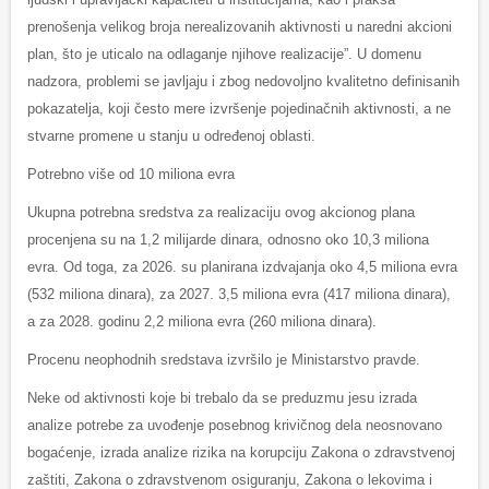
prenošenja velikog broja nerealizovanih aktivnosti u naredni akcioni
plan, što je uticalo na odlaganje njihove realizacije”. U domenu
nadzora, problemi se javljaju i zbog nedovoljno kvalitetno definisanih
pokazatelja, koji često mere izvršenje pojedinačnih aktivnosti, a ne
stvarne promene u stanju u određenoj oblasti.
Potrebno više od 10 miliona evra
Ukupna potrebna sredstva za realizaciju ovog akcionog plana
procenjena su na 1,2 milijarde dinara, odnosno oko 10,3 miliona
evra. Od toga, za 2026. su planirana izdvajanja oko 4,5 miliona evra
(532 miliona dinara), za 2027. 3,5 miliona evra (417 miliona dinara),
a za 2028. godinu 2,2 miliona evra (260 miliona dinara).
Procenu neophodnih sredstava izvršilo je Ministarstvo pravde.
Neke od aktivnosti koje bi trebalo da se preduzmu jesu izrada
analize potrebe za uvođenje posebnog krivičnog dela neosnovano
bogaćenje, izrada analize rizika na korupciju Zakona o zdravstvenoj
zaštiti, Zakona o zdravstvenom osiguranju, Zakona o lekovima i