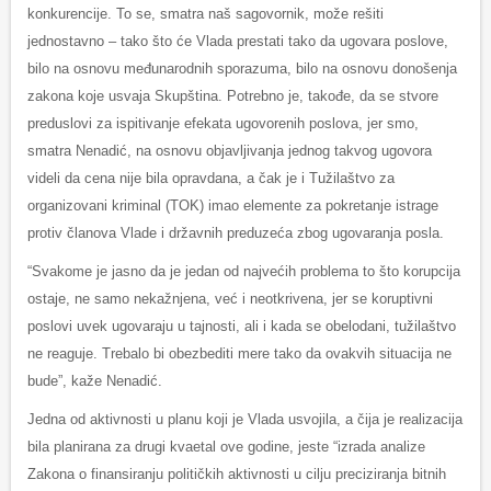
konkurencije. To se, smatra naš sagovornik, može rešiti
jednostavno – tako što će Vlada prestati tako da ugovara poslove,
bilo na osnovu međunarodnih sporazuma, bilo na osnovu donošenja
zakona koje usvaja Skupština. Potrebno je, takođe, da se stvore
preduslovi za ispitivanje efekata ugovorenih poslova, jer smo,
smatra Nenadić, na osnovu objavljivanja jednog takvog ugovora
videli da cena nije bila opravdana, a čak je i Tužilaštvo za
organizovani kriminal (TOK) imao elemente za pokretanje istrage
protiv članova Vlade i državnih preduzeća zbog ugovaranja posla.
“Svakome je jasno da je jedan od najvećih problema to što korupcija
ostaje, ne samo nekažnjena, već i neotkrivena, jer se koruptivni
poslovi uvek ugovaraju u tajnosti, ali i kada se obelodani, tužilaštvo
ne reaguje. Trebalo bi obezbediti mere tako da ovakvih situacija ne
bude”, kaže Nenadić.
Jedna od aktivnosti u planu koji je Vlada usvojila, a čija je realizacija
bila planirana za drugi kvaetal ove godine, jeste “izrada analize
Zakona o finansiranju političkih aktivnosti u cilju preciziranja bitnih