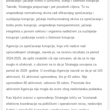
ponašanja i jačanje svesti o uzrocima, stanju i štetnosti korupcije”.
Takođe, Strategija prepoznaje i pet posebnih ciljeva. To su
unapređenje normativnog okvira radi efikasnijeg sprečavanja i
suzbijanja korupcije, jačanje institucionalnog okvira za sprečavanje i
borbu protiv korupcije, unapređenje transparentnosti, jačanje
integriteta u javnom sektoru i organima nadležnim za suzbijanje
korupcije i podizanje svesti o štetnosti korupcije.
Agencija za sprečavanje korupcije, koja vrši nadzor nad
sprovođenjem strategije, navela je, na osnovu rezultata za period
2024-2025, da opšti strateški cilj nije ostvaren, ali da se to nije
moglo ni očekivati, s obzirom na to da je Strategija usvojena za
period do 2028. godine. U izveštaju Agencije navodi se da je od 143
aktivnosti, 61 aktivnost sprovedena, što je 43 odsto. Nije
sprovedeno 80 aktivnosti, odnosno 56 odsto. Preostale dve
aktivnosti Agencija nije mogla da oceni zbog nedostataka podataka.
Kao ključni izazovi u sprovođenju Strategije ističu se “izostanak
efektivne koordinacije na političkom i operativnom nivou, nedovoljni
ljudski i upravljački kapaciteti u institucijama, kao i praksa