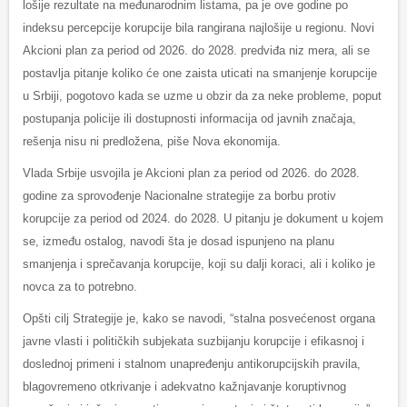
lošije rezultate na međunarodnim listama, pa je ove godine po
indeksu percepcije korupcije bila rangirana najlošije u regionu. Novi
Akcioni plan za period od 2026. do 2028. predviđa niz mera, ali se
postavlja pitanje koliko će one zaista uticati na smanjenje korupcije
u Srbiji, pogotovo kada se uzme u obzir da za neke probleme, poput
postupanja policije ili dostupnosti informacija od javnih značaja,
rešenja nisu ni predložena, piše Nova ekonomija.
Vlada Srbije usvojila je Akcioni plan za period od 2026. do 2028.
godine za sprovođenje Nacionalne strategije za borbu protiv
korupcije za period od 2024. do 2028. U pitanju je dokument u kojem
se, između ostalog, navodi šta je dosad ispunjeno na planu
smanjenja i sprečavanja korupcije, koji su dalji koraci, ali i koliko je
novca za to potrebno.
Opšti cilj Strategije je, kako se navodi, “stalna posvećenost organa
javne vlasti i političkih subjekata suzbijanju korupcije i efikasnoj i
doslednoj primeni i stalnom unapređenju antikorupcijskih pravila,
blagovremeno otkrivanje i adekvatno kažnjavanje koruptivnog