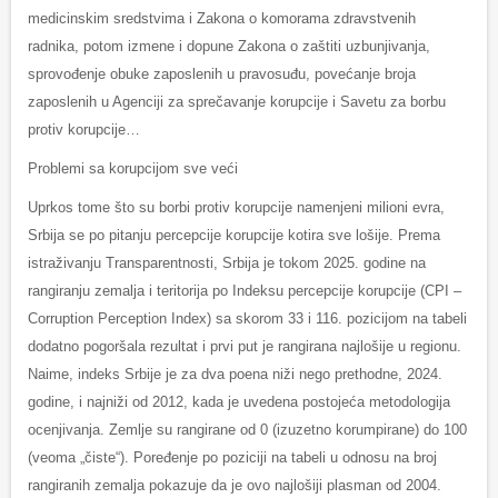
medicinskim sredstvima i Zakona o komorama zdravstvenih
radnika, potom izmene i dopune Zakona o zaštiti uzbunjivanja,
sprovođenje obuke zaposlenih u pravosuđu, povećanje broja
zaposlenih u Agenciji za sprečavanje korupcije i Savetu za borbu
protiv korupcije…
Problemi sa korupcijom sve veći
Uprkos tome što su borbi protiv korupcije namenjeni milioni evra,
Srbija se po pitanju percepcije korupcije kotira sve lošije. Prema
istraživanju Transparentnosti, Srbija je tokom 2025. godine na
rangiranju zemalja i teritorija po Indeksu percepcije korupcije (CPI –
Corruption Perception Index) sa skorom 33 i 116. pozicijom na tabeli
dodatno pogoršala rezultat i prvi put je rangirana najlošije u regionu.
Naime, indeks Srbije je za dva poena niži nego prethodne, 2024.
godine, i najniži od 2012, kada je uvedena postojeća metodologija
ocenjivanja. Zemlje su rangirane od 0 (izuzetno korumpirane) do 100
(veoma „čiste“). Poređenje po poziciji na tabeli u odnosu na broj
rangiranih zemalja pokazuje da je ovo najlošiji plasman od 2004.