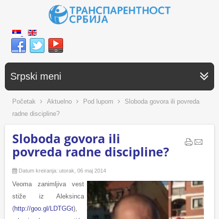
Srpski meni
Početak
Aktuelno
Pod lupom
Sloboda govora ili povreda
radne discipline?
Sloboda govora ili
povreda radne discipline?
Datum kreiranja: utorak, 06 maj 2014
Veoma zanimljiva vest
stiže iz Aleksinca
(
http://goo.gl/LDTGGt
),