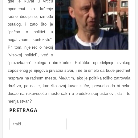
gde je kuvar u vrtiću
opomenut za kršenje
radne discipline, između
ostalog, i zato što je
"pričao o politici u
negativnom kontekstu".
Pri tom, nije reč o nekoj
"visokoj politici", već o
"prozivkama" kolega i direktorke. Političko opredeljenje svakog
zaposlenog je njegova privatna stvar, i ne bi smelo da bude predmet
rasprava na radnom mestu. Međutim, ako je politika toliko zatrovala
društvo, pa da je, kao što ovaj kuvar ističe, presudna da bi neko
došao na rukovodeće mesto čak i u predškolskoj ustanovi, da li to
menja stvari?
PRETRAGA