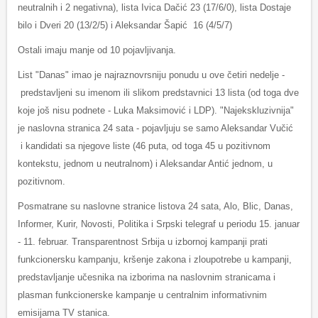
neutralnih i 2 negativna), lista Ivica Dačić 23 (17/6/0), lista Dostaje
bilo i Dveri 20 (13/2/5) i Aleksandar Šapić 16 (4/5/7)
Ostali imaju manje od 10 pojavljivanja.
List "Danas" imao je najraznovrsniju ponudu u ove četiri nedelje -
predstavljeni su imenom ili slikom predstavnici 13 lista (od toga dve
koje još nisu podnete - Luka Maksimović i LDP). "Najekskluzivnija"
je naslovna stranica 24 sata - pojavljuju se samo Aleksandar Vučić
i kandidati sa njegove liste (46 puta, od toga 45 u pozitivnom
kontekstu, jednom u neutralnom) i Aleksandar Antić jednom, u
pozitivnom.
Posmatrane su naslovne stranice listova 24 sata, Alo, Blic, Danas,
Informer, Kurir, Novosti, Politika i Srpski telegraf u periodu 15. januar
- 11. februar. Transparentnost Srbija u izbornoj kampanji prati
funkcionersku kampanju, kršenje zakona i zloupotrebe u kampanji,
predstavljanje učesnika na izborima na naslovnim stranicama i
plasman funkcionerske kampanje u centralnim informativnim
emisijama TV stanica.