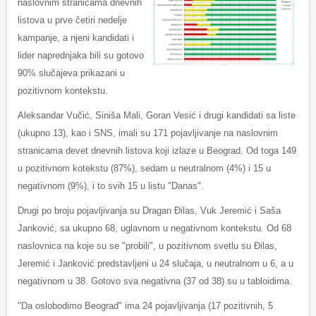
naslovnim stranicama dnevnih
listova u prve četiri nedelje
kampanje, a njeni kandidati i
lider naprednjaka bili su gotovo
90% slučajeva prikazani u
pozitivnom kontekstu.
Aleksandar Vučić, Siniša Mali, Goran Vesić i drugi kandidati sa liste
(ukupno 13), kao i SNS, imali su 171 pojavljivanje na naslovnim
stranicama devet dnevnih listova koji izlaze u Beograd. Od toga 149
u pozitivnom kotekstu (87%), sedam u neutralnom (4%) i 15 u
negativnom (9%), i to svih 15 u listu "Danas".
Drugi po broju pojavljivanja su Dragan Đilas, Vuk Jeremić i Saša
Janković, sa ukupno 68, uglavnom u negativnom kontekstu. Od 68
naslovnica na koje su se "probili", u pozitivnom svetlu su Đilas,
Jeremić i Janković predstavljeni u 24 slučaja, u neutralnom u 6, a u
negativnom u 38. Gotovo sva negativna (37 od 38) su u tabloidima.
"Da oslobodimo Beograd" ima 24 pojavljivanja (17 pozitivnih, 5