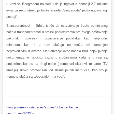
u vezi sa Beogradom na vodi i da je ugovor o donaciji 2,7 miliona
evra za rekonstrukciju bivše zgrade „Geozavoda“ jedini ugovor koji
postoji“.
Transparentnost – Srbija ističe da ostvarivanje često pominjanog
načela transparentnosti u praksi podrazumeva pre svega poštovanje
zakonskih obaveza i objavljivanje podataka, kao neophodni
minimum, koji ni u kom slučaju ne može biti zamenjen
neproverljivim izjavama. Ostvarivanje ovog načela kroz objavljivanje
dokumenata je naročito važno u slučajevima kada je u vezi sa
projektima koji su na drugi način (promotivni skupovi, reklame, TV
emisije) široko promovisani od strane javnih institucija, kao što je
trenutno slučaj sa „Beogradom na vodi“.
www.poverenik.rs/images/stories/dokumentacija-
nova/razno/3032.pdf