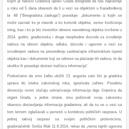
kojim je naložio Gradskoj upravi Grada Beograda da nas najkasnije
u roku od 5 dana obavesti da li u vezi sa objektom u Karađorđevoj
br. 48 ("Beogradska zadruga") poseduje: „dokumente iz kojih se
može saznati ko je vlasnik a ko korisnik objekta, osnov korišćenja
istog, kao i ko je bio investitor obnove navedenog objekta izvršene u
2014. godini; građevinsku i druge neophodne dozvole za izvođenje
radova na obnovi objekta; odluke, dozvole i ugovore u vezi sa
izvođenjem radova na preuređenju saobraćajne infrastrukture ispred
objekta kao i dokumente koji se odnose na plaćanje tih radova, te da
ukoliko ih poseduje dostavi tražiocu informacija“.
Podsećamo da smo žalbu uložili 13. avgusta zato što je gradska
uprava do isteka zakonskog roka, ignorisala zahtev. Posebnu
dimenziju ovom slučaju uskraćivanja informacija daje činjenica da
organi Grada, s jedne strane, nisu poštovali svoju zakonsku
obavezu dostavljanja informacija građanima, ali da su se u vezi sa
tom temom oglašavali u javnosti u kontekstu političkih rasprava. U
jednoj takvoj raspravi sa svojim političkim protivnicima,
gradonačelnik Siniša Mali 11.8.2014, rekao da „nema tajnih ugovora