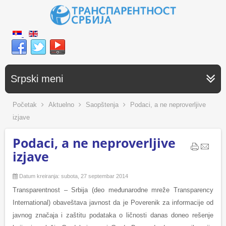
Srpski meni
Početak
Aktuelno
Saopštenja
Podaci, a ne neproverljive
izjave
Podaci, a ne neproverljive
izjave
Datum kreiranja: subota, 27 septembar 2014
Transparentnost – Srbija (deo međunarodne mreže Transparency
International) obaveštava javnost da je Poverenik za informacije od
javnog značaja i zaštitu podataka o ličnosti danas doneo rešenje