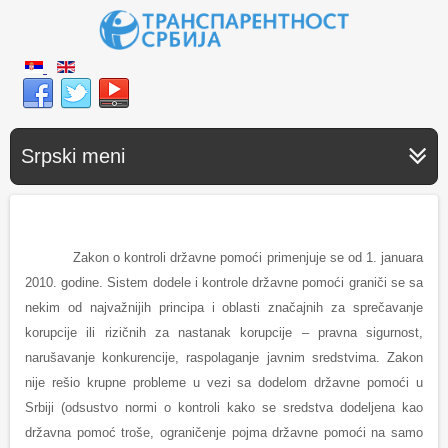
Srpski meni
Zakon o kontroli državne pomoći primenjuje se od 1. januara
2010. godine. Sistem dodele i kontrole državne pomoći graniči se sa
nekim od najvažnijih principa i oblasti značajnih za sprečavanje
korupcije ili rizičnih za nastanak korupcije – pravna sigurnost,
narušavanje konkurencije, raspolaganje javnim sredstvima. Zakon
nije rešio krupne probleme u vezi sa dodelom državne pomoći u
Srbiji (odsustvo normi o kontroli kako se sredstva dodeljena kao
državna pomoć troše, ograničenje pojma državne pomoći na samo