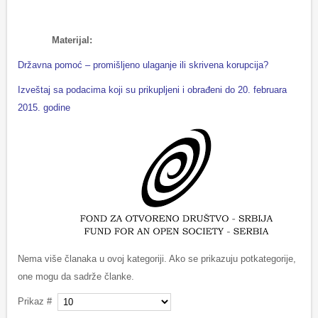
Materijal:
Državna pomoć – promišljeno ulaganje ili skrivena korupcija?
Izveštaj sa podacima koji su prikupljeni i obrađeni do 20. februara
2015. godine
Nema više članaka u ovoj kategoriji. Ako se prikazuju potkategorije,
one mogu da sadrže članke.
Prikaz #