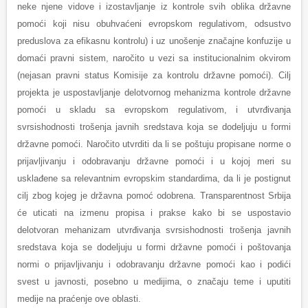
neke njene vidove i izostavljanje iz kontrole svih oblika državne
pomoći koji nisu obuhvaćeni evropskom regulativom, odsustvo
preduslova za efikasnu kontrolu) i uz unošenje značajne konfuzije u
domaći pravni sistem, naročito u vezi sa institucionalnim okvirom
(nejasan pravni status Komisije za kontrolu državne pomoći). Cilj
projekta je uspostavljanje delotvornog mehanizma kontrole državne
pomoći u skladu sa evropskom regulativom, i utvrđivanja
svrsishodnosti trošenja javnih sredstava koja se dodeljuju u formi
državne pomoći. Naročito utvrditi da li se poštuju propisane norme o
prijavljivanju i odobravanju državne pomoći i u kojoj meri su
usklađene sa relevantnim evropskim standardima, da li je postignut
cilj zbog kojeg je državna pomoć odobrena. Transparentnost Srbija
će uticati na izmenu propisa i prakse kako bi se uspostavio
delotvoran mehanizam utvrđivanja svrsishodnosti trošenja javnih
sredstava koja se dodeljuju u formi državne pomoći i poštovanja
normi o prijavljivanju i odobravanju državne pomoći kao i podići
svest u javnosti, posebno u medijima, o značaju teme i uputiti
medije na praćenje ove oblasti.