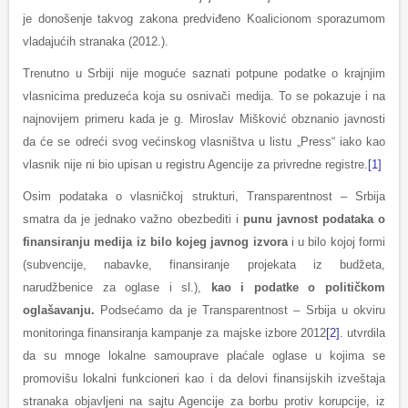
je donošenje takvog zakona predviđeno Koalicionom sporazumom
vladajućih stranaka (2012.).
Trenutno u Srbiji nije moguće saznati potpune podatke o krajnjim
vlasnicima preduzeća koja su osnivači medija. To se pokazuje i na
najnovijem primeru kada je g. Miroslav Mišković obznanio javnosti
da će se odreći svog većinskog vlasništva u listu „Press“ iako kao
vlasnik nije ni bio upisan u registru Agencije za privredne registre.
[1]
Osim podataka o vlasničkoj strukturi, Transparentnost – Srbija
smatra da je jednako važno obezbediti i
punu javnost podataka o
finansiranju medija iz bilo kojeg javnog izvora
i u bilo kojoj formi
(subvencije, nabavke, finansiranje projekata iz budžeta,
narudžbenice za oglase i sl.),
kao i podatke o političkom
oglašavanju.
Podsećamo da je Transparentnost – Srbija u okviru
monitoringa finansiranja kampanje za majske izbore 2012
[2]
. utvrdila
da su mnoge lokalne samouprave plaćale oglase u kojima se
promovišu lokalni funkcioneri kao i da delovi finansijskih izveštaja
stranaka objavljeni na sajtu Agencije za borbu protiv korupcije, iz