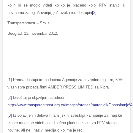
kojih bi se moglo videti koliko je plaćeno kojoj RTV stanici ili
novinama za oglašavanje, još uvek nisu dostupni
[3]
.
Transparentnost – Srbija
Beograd, 13. novembar 2012.
[1]
Prema dostupnim podacima Agencije za privredne registre, 50%
vlasništva pripada firmi AMBER PRESS LIMITED sa Kipra.
[2]
Izveštaj je objavljen na adresi
http://www.transparentnost.org.rs/images/stories/materijali/Finansiran
[3]
Iz objavljenih delova finansijskih izveštaja kampanje za majske
izbore mogu se videti pojedinačno plaćeni iznosi za RTV stanice i
novine, ali ne i nazivi medija o kojima je reč.