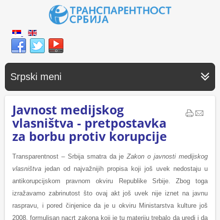
Srpski meni
Javnost medijskog
vlasništva - pretpostavka
za borbu protiv korupcije
Transparentnost – Srbija smatra da je
Zakon o javnosti medijskog
vlasništva
jedan od najvažnijih propisa koji još uvek nedostaju u
antikorupcijskom pravnom okviru Republike Srbije. Zbog toga
izražavamo zabrinutost što ovaj akt još uvek nije iznet na javnu
raspravu, i pored činjenice da je u okviru Ministarstva kulture još
2008. formulisan nacrt zakona koji je tu materiju trebalo da uredi i da