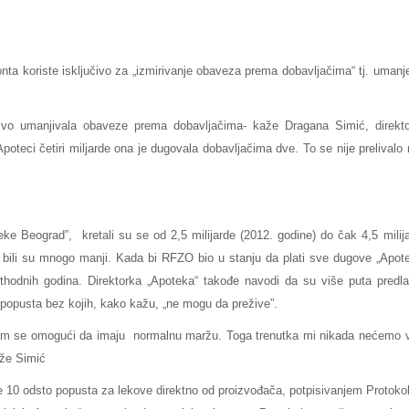
ta koriste isključivo za „izmirivanje obaveza prema dobavljačima“ tj. umanj
ivo umanjivala obaveze prema dobavljačima- kaže Dragana Simić, direkt
teci četiri miljarde ona je dugovala dobavljačima dve. To se nije prelivalo 
ke Beograd”, kretali su se od 2,5 milijarde (2012. godine) do čak 4,5 milij
 bili su mnogo manji. Kada bi RFZO bio u stanju da plati sve dugove „Apote
ethodnih godina. Direktorka „Apoteka“ takođe navodi da su više puta predla
popusta bez kojih, kako kažu, „ne mogu da prežive”.
im se omogući da imaju normalnu maržu. Toga trenutka mi nikada nećemo 
aže Simić
e 10 odsto popusta za lekove direktno od proizvođača, potpisivanjem Protoko