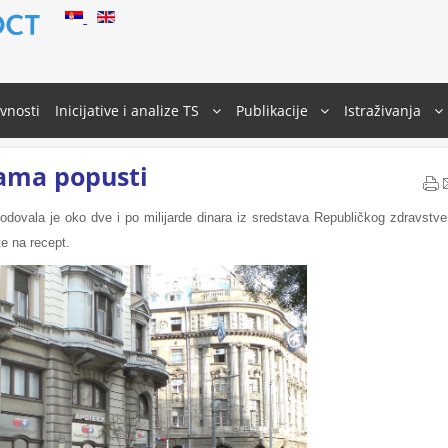
ivnosti
Inicijative i analize TS
Publikacije
Istraživanja
ama popusti
hodovala je oko dve i po milijarde dinara iz sredstava Republičkog zdravstv
e na recept.