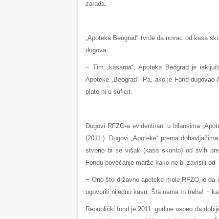
zarada.
„Apoteka Beograd” tvrde da novac od kasa skon
dugova.
− Tim „kasama“, Apoteka Beograd je isključ
Apoteke „Beograd“- Pa, ako je Fond dugovao Apo
plate ni u suficit.
Dugovi RFZO-a evidentirani u bilansima „Apote
(2011.). Dugovi „Apoteke“ prema dobavljačima
stvorio bi se višak (kasa skonto) od svih pr
Fondu povećanje marže kako ne bi zavisili od 
− Ono što državne apoteke mole RFZO je da 
ugovoriti nijednu kasu. Šta nama to treba! − k
Republički fond je 2011. godine uspeo da dobij