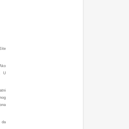
čite
 Ako
… U
atni
vnog
iona
i da