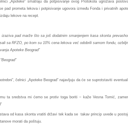
nici „Apotekе“ smatraju da potpisivanje ovog Protokola ugrožava poslov
se pad prometa lekova i potpisivanje ugovora između Fonda i privatnih apot
izdaju lekove na recept.
o izaziva pad marže što sa još dodatnim smanjenjem kasa skonta prevash
pisali sa RFZO, po kom su 10% cena lekova već odobrili samom fondu, ozbilj
ovanja Apoteke Beograd”
 “Beograd”
otrebni”, čelnici „Apoteke Beograd” najavljuju da će se suprotstaviti eventua
u ta sredstva mi ćemo se protiv toga boriti − kaže Vesna Tomić, zame
”
stava od kasa skonta vratiti državi tek kada se takav princip uvede u posto
tanove morati da poštuju.