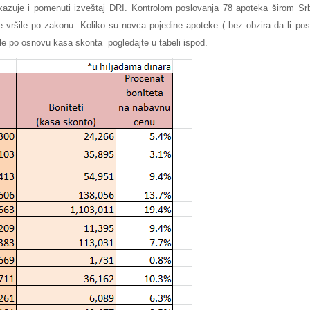
kazuje i pomenuti izveštaj DRI. Kontrolom poslovanja 78 apoteka širom Srb
e vršile po zakonu. Koliko su novca pojedine apoteke ( bez obzira da li pos
ile po osnovu kasa skonta pogledajte u tabeli ispod.