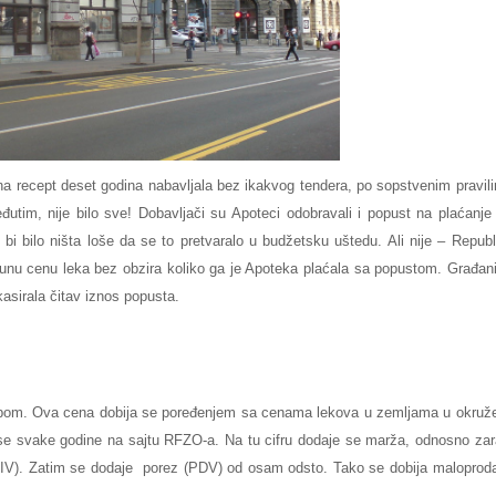
na recept deset godina nabavljala bez ikakvog tendera, po sopstvenim pravil
im, nije bilo sve! Dobavljači su Apoteci odobravali i popust na plaćanje
 bi bilo ništa loše da se to pretvaralo u budžetsku uštedu. Ali nije – Republ
punu cenu leka bez obzira koliko ga je Apoteka plaćala sa popustom. Građan
asirala čitav iznos popusta.
dbom. Ova cena dobija se poređenjem sa cenama lekova u zemljama u okruž
je se svake godine na sajtu RFZO-a. Na tu cifru dodaje se marža, odnosno za
HIV). Zatim se dodaje porez (PDV) od osam odsto. Tako se dobija maloprod