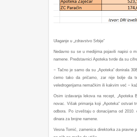
Ulaganje u „zdravstvo Srbije”
Nedavno su se u medijima pojavili napisi o mi
namene. Predstavnici Apoteka tvrde da su cifr
− Tačno je samo da su „Аpotekа“ donirala 308 m
ćemo tako da pričamo, zar nije bolje da 
veledrogerijama nemačkim ili kakvim već − ka
Osim izdavanja lekova na recept, „Apoteka Be
novac. Višak primanja koji „Apoteka“ ostvari t
odbora. Po izveštaju o donacijama od 2010. 
dinara za brojne namene.
Vesna Tomić, zamenica direktorka za pravne p