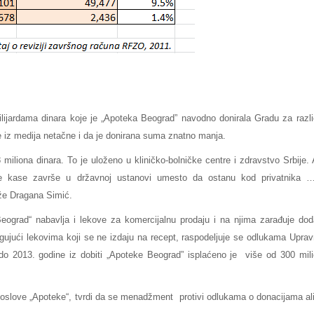
lijardama dinara koje je „Apoteka Beograd” navodno donirala Gradu za razli
e iz medija netačne i da je donirana suma znatno manja.
iliona dinara. To je uloženo u kliničko-bolničke centre i zdravstvo Srbije.
te kase završe u državnoj ustanovi umesto da ostanu kod privatnika 
že Dragana Simić.
ograd“ nabavlja i lekove za komercijalnu prodaju i na njima zarađuje dod
rgujući lekovima koji se ne izdaju na recept, raspodeljuje se odlukama Upra
do 2013. godine iz dobiti „Apoteke Beograd” isplaćeno je više od 300 mil
oslove „Apoteke“, tvrdi da se menadžment protivi odlukama o donacijama al