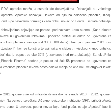
 PDV, apoteke maržu, a ostatak ide dobavljačima. Dobavljači su veledroge
apoteka. Apoteke nabavljaju lekove od njih na odloženo plaćanje, izdaj
Fondu (po navedenoj formuli) i kada dobiju novac od Fonda − isplate dobavlja
sa dobavljačima pojavljuje se popust pod nazivom kasa skonto. „Kasa skonto
 obaveze u ugovorenim rokovima i ponekad prelazi 40 odsto od ugovorene c
a rokovi plaćanja variraju (od 30 do 180 dana). Tako je u januaru 2012. go
Enalapril“ koji se koristi u terapiji srčane slabosti i visokog krvnog pritiska
a“ dat je popust od oko 30% (u zavisnosti od roka plaćanja). Za lek „Prila
ač „Phoenix Pharma” odobrio je popust od čak 58 procenata od ugovorene c
na vrednost plaćenih lekova često daleko manja od one koju veletrgovci iskaz
u.
 2011. godine više od milijardu dinara dok je zarada 2010. i 2012. godine 
je). Na osnovu izveštaja Državne revizorske institucije (DRI), prihodi „Apot
vne cene. U prevodu, petina novca koju fond plaća, ostaje „Apoteci“ kao č