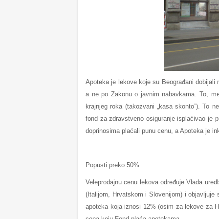
Apoteka je lekove koje su Beograđani dobijali 
a ne po Zakonu o javnim nabavkama. To, međut
krajnjeg roka (takozvani „kasa skonto”). To ne
fond za zdravstveno osiguranje isplaćivao je 
doprinosima plaćali punu cenu, a Apoteka je ink
Popusti preko 50%
Veleprodajnu cenu lekova određuje Vlada ure
(Italijom, Hrvatskom i Slovenijom) i objavlju
apoteka koja iznosi 12% (osim za lekove za 
cena koju Fond plaća apotekama.