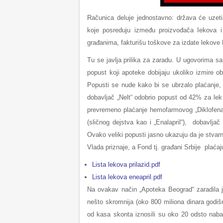
Računica deluje jednostavno: država će uzeti
koje posreduju između proizvođača Iekova i 
građanima, fakturišu toškove za izdate lekove 
Tu se javlja prilika za zaradu. U ugovorima 
popust koji apoteke dobijaju ukoliko izmire
Popusti se nude kako bi se ubrzalo plaćanje, 
dobavljač „Nelt“ odobrio popust od 42% za lek „
prevremeno plaćanje hemofarmovog „Diklofenak
(sličnog dejstva kao i „Enalapril“), dobavlj
Ovako veliki popusti jasno ukazuju da je stvar
Vlada priznaje, a Fond tj. građani Srbije plaćaj
Lista lekova prilazid.pdf
Lista lekova eneapril.pdf
Na ovakav način „Apoteka Beograd“ zaradila je
nešto skromnija (oko 800 miliona dinara godišn
od kasa skonta iznosili su oko 20 odsto naba