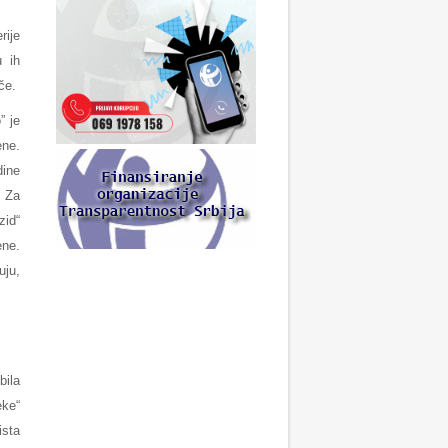
rije
u ih
če.
” je
ene.
dine
. Za
zid“
ene.
uju,
bila
eke“
ista