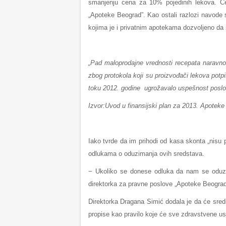
smanjenju cena za 10% pojedinih lekova. Čel
„Apotekе Beograd”. Kao ostali razlozi navode 
kojima je i privatnim apotekama dozvoljeno da 
„
Pad maloprodajne vrednosti recepata naravn
zbog protokola koji su proizvođači lekova pot
toku 2012. godine ugrožavalo uspešnost posl
Izvor:Uvod u finansijski plan za 2013. Apoteke
Iako tvrde da im prihodi od kasa skonta „nisu p
odlukama o oduzimanja ovih sredstava.
− Ukoliko se donese odluka da nam se oduzm
direktorka za pravne poslove „Apoteke Beograd
Direktorka Dragana Simić dodala je da će sred
propise kao pravilo koje će sve zdravstvene us