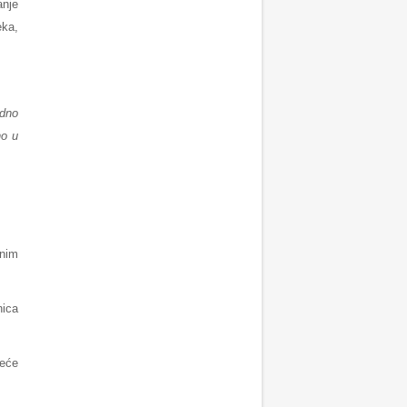
anje
eka,
odno
no u
lnim
nica
jeće