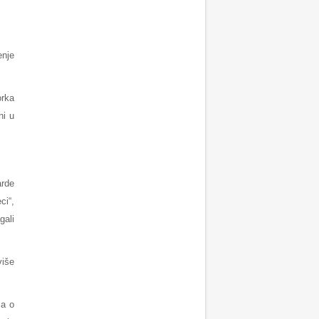
enje
orka
ni u
arde
ci“,
gali
više
la o