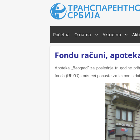
Početna
O nama
Aktuelno
Akt
Fondu računi, apotek
Apoteka „Beograd” za poslednje tri godine pri
fonda (RFZO) koristeći popuste za lekove izdat