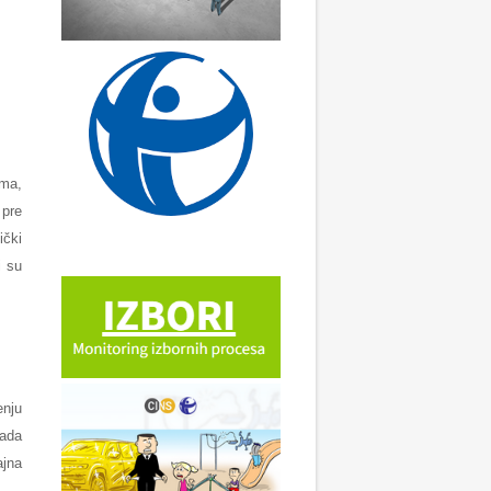
ima,
 pre
ički
i su
enju
rada
ajna