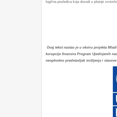
logična posledica koja dovodi u pitanje svrsish
Ovaj tekst nastao je u okviru projekta Mlad
korupcije finansira Program Ujedinjenih nac
neophodno predstavljati mišljenja i stavove