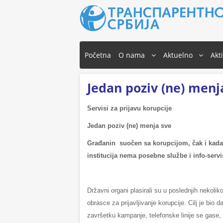
Početna
O nama
Aktuelno
Akt
Jedan poziv (ne) menj
Servisi za prijavu korupcije
Jedan poziv (ne) menja sve
Građanin suočen sa korupcijom, čak i kada s
institucija nema posebne službe i info-serv
Državni organi plasirali su u poslednjih nekoli
obrasce za prijavljivanje korupcije. Cilj je bio d
završetku kampanje, telefonske linije se gase