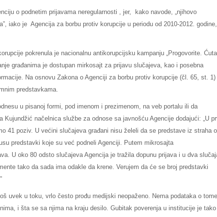
nciju o podnetim prijavama neregularnosti , jer, kako navode, „njihovo
a”, iako je Agencija za borbu protiv korupcije u periodu od 2010-2012. godine,
 korupcije pokrenula je nacionalnu antikorupcijsku kampanju „Progovorite. Ćuta
nje građanima je dostupan mirkosajt za prijavu slučajeva, kao i posebna
ormacije. Na osnovu Zakona o Agenciji za borbu protiv korupcije (čl. 65, st. 1)
imnim predstavkama.
dnesu u pisanoj formi, pod imenom i prezimenom, na veb portalu ili da
ja Kujundžić načelnica službe za odnose sa javnošću Agencije dodajući: „U pr
 smo 41 poziv. U većini slučajeva građani nisu želeli da se predstave iz straha 
tusu predstavki koje su već podneli Agenciji. Putem mikrosajta
java. U oko 80 odsto slučajeva Agencija je tražila dopunu prijava i u dva slučaj
okumente tako da sada ima odakle da krene. Verujem da će se broj predstavki
”
 još uvek u toku, vrlo često prođu medijski neopaženo. Nema podataka o tom
žnima, i šta se sa njima na kraju desilo. Gubitak poverenja u institucije je tako