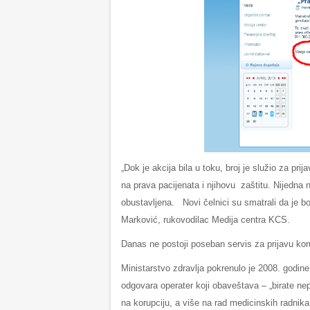
„Dok je akcija bila u toku, broj je služio za pr
na prava pacijenata i njihovu zaštitu. Nijedna 
obustavljena. Novi čelnici su smatrali da je bor
Marković, rukovodilac Medija centra KCS.
Danas ne postoji poseban servis za prijavu koru
Ministarstvo zdravlja pokrenulo je 2008. godine
odgovara operater koji obaveštava – „birate nep
na korupciju, a više na rad medicinskih radnika