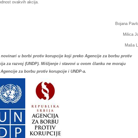
odnost ovakvih akcija.
Bojana Pavl
Milica J
Maša L
i novinari u borbi protiv korupcije koji preko Agencije za borbu protiv
ija za razvoj (UNDP). Mišljenje i stavovi u ovom članku ne moraju
 Agencije za borbu protiv korupcije i UNDP-a.