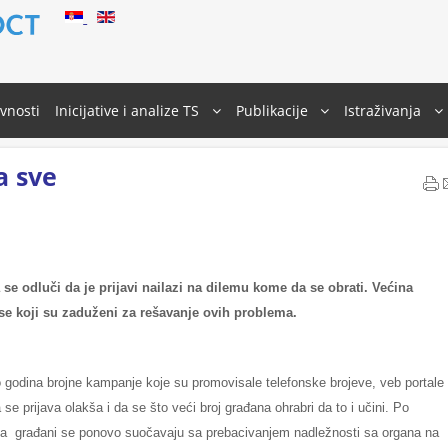
ivnosti
Inicijative i analize TS
Publikacije
Istraživanja
a sve
e odluči da je prijavi nailazi na dilemu kome da se obrati. Većina
ise koji su zaduženi za rešavanje ovih problema.
ko godina brojne kampanje koje su promovisale telefonske brojeve, veb portale 
a se prijava olakša i da se što veći broj građana ohrabri da to i učini. Po
, a građani se ponovo suočavaju sa prebacivanjem nadležnosti sa organa na