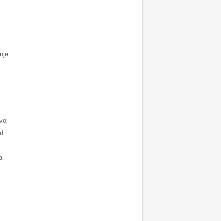
nje
voj
od
a
e