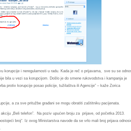
ijavu korupcije i neregularnosti u radu. Kada je reč o prijavama, sve su se odno
nije bila u vezi sa korupcijom. Došlo je do smene rukovodstva i kampanja je
ba protiv korupcije posao policije, tužilaštva ili Agencije” – kaže Zorica
pcije, a za sve pritužbe građani se mogu obratiti zaštitniku pacijenata.
 akciju „Beli telefon”. Na poziv upućen broju za prijave, od početka 2013.
ostojeći broj“. Iz ovog Ministarstva navode da se vrlo mali broj prijava odnosi
.