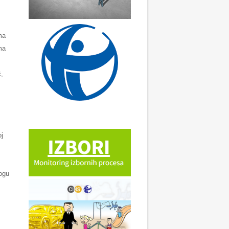
ma
ma
ć,
oj
ogu