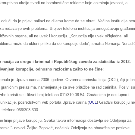
ntikoruptivna akcija svodi na bombastične reklame koje animiraju javnost, a
dluči da je prijavi nailazi na dilemu kome da se obrati. Većina institucija ne
 za rešavanje ovih problema. Brojevi telefona institucija omogućavaju građani
državnih organa, ali ne uvek i korupciju. „Korupcija nije uvek očigledna, ali
roblema može da ukloni priliku da do korupcije dođe”, smatra Nemanja Nenadi
h nacija za drogu i kriminal i Republičkog zavoda za statistiku iz 2012.
jivanjem korupcije, odnosno razlozima zašto to ne čine:
renula je Uprava carina 2006. godine. Otvorena carinska linija (OCL), čiji je br
 graničnim prelazima, namenjena je za sve pritužbe na rad carinika. Pozivi su
rhe koristi se i fiksni broj telefona 011/319-06-54. Građanima je dostupna i
unikacije, posredstvom veb portala Uprave carina (
OCL
) Građani korupciju m
oj telefona 066/303-300.
 linije prijave korupciju. Svaka takva informacija dostavlja se Odeljenju za
rinarnici“- navodi Željko Popović, načelnik Odeljenja za obaveštajne poslove