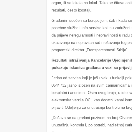
organ, ili sa lokala na lokal. Tako se čitava a
rezultati, često izostaju.
Građanin suočen sa korupcijom, čak i kada se o
posebne službe i info-servise koji su zaduženi
da prijave neregularnosti i nepravilnosti u radu 
ukazivanje na nepravilan rad i rešavanje tog p
programski direktor „Transparentnosti Srbija”.
Rezultati istraživanja Kancelarije Ujedinjeni
pokazuju iskustva građana u vezi sa prijavl
Jedan od servisa koji je još uvek u funkciji pok
064/ 732 jasno izložen na svim carinarnicama i
besplatni i anonimni. Osim ovog broja, u iste sv
elektronska verzija OCL kao dodatni kanal kom
prijaviti Odeljenju za unutrašnju kontrolu na br
„Dešava se da građani pozivom na broj Otvorene
unutrašnju kontrolu i, po potrebi, nadležnoj ca