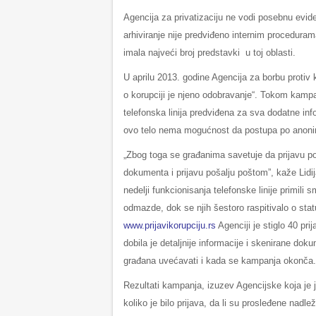
Agencija za privatizaciju ne vodi posebnu evide
arhiviranje nije predviđeno internim proceduram
imala najveći broj predstavki u toj oblasti.
U aprilu 2013. godine Agencija za borbu protiv
o korupciji je njeno odobravanje“. Tokom kampa
telefonska linija predviđena za sva dodatne inf
ovo telo nema mogućnost da postupa po anon
„Zbog toga se građanima savetuje da prijavu po
dokumenta i prijavu pošalju poštom”, kaže Lidi
nedelji funkcionisanja telefonske linije primili
odmazde, dok se njih šestoro raspitivalo o sta
www.prijavikorupciju.rs
Agenciji je stiglo 40 pri
dobila je detaljnije informacije i skenirane d
građana uvećavati i kada se kampanja okonča.
Rezultati kampanja, izuzev Agencijske koja je
koliko je bilo prijava, da li su prosleđene nadle