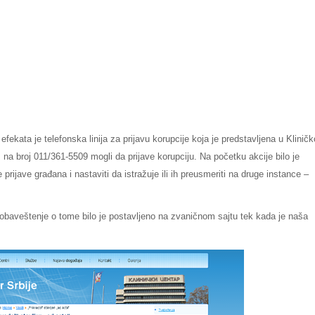
fekata je telefonska linija za prijavu korupcije koja je predstavljena u Klinič
na broj 011/361-5509 mogli da prijave korupciju. Na početku akcije bilo je
 prijave građana i nastaviti da istražuje ili ih preusmeriti na druge instance –
baveštenje o tome bilo je postavljeno na zvaničnom sajtu tek kada je naša