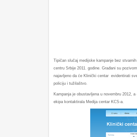
Tipičan slučaj medijske kampanje bez stvarnih e
centru Srbije 2011. godine. Građani su pozivom 
najavljeno da će Klinički centar evidentirati sve
policiju i tužilaštvo.
Kampanja je obustavljena u novembru 2012, a o
ekipa kontaktirala Medija centar KCS-a.