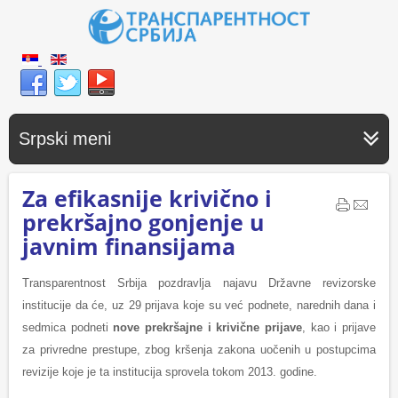
Srpski meni
Za efikasnije krivično i
prekršajno gonjenje u
javnim finansijama
Transparentnost Srbija pozdravlja najavu Državne revizorske
institucije da će, uz 29 prijava koje su već podnete, narednih dana i
sedmica podneti
nove prekršajne i krivične prijave
, kao i prijave
za privredne prestupe, zbog kršenja zakona uočenih u postupcima
revizije koje je ta institucija sprovela tokom 2013. godine.