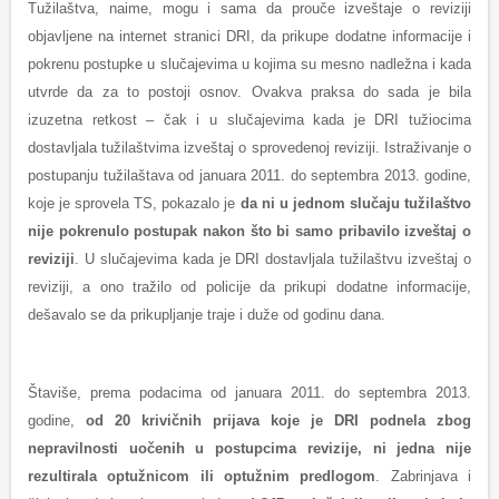
Tužilaštva, naime, mogu i sama da prouče izveštaje o reviziji
objavljene na internet stranici DRI, da prikupe dodatne informacije i
pokrenu postupke u slučajevima u kojima su mesno nadležna i kada
utvrde da za to postoji osnov. Ovakva praksa do sada je bila
izuzetna retkost – čak i u slučajevima kada je DRI tužiocima
dostavljala tužilaštvima izveštaj o sprovedenoj reviziji. Istraživanje o
postupanju tužilaštava od januara 2011. do septembra 2013. godine,
koje je sprovela TS, pokazalo je
da ni u jednom slučaju tužilaštvo
nije pokrenulo postupak nakon što bi samo pribavilo izveštaj o
reviziji
. U slučajevima kada je DRI dostavljala tužilaštvu izveštaj o
reviziji, a ono tražilo od policije da prikupi dodatne informacije,
dešavalo se da prikupljanje traje i duže od godinu dana.
Štaviše, prema podacima od januara 2011. do septembra 2013.
godine,
od 20 krivičnih prijava koje je DRI podnela zbog
nepravilnosti uočenih u postupcima revizije, ni jedna nije
rezultirala optužnicom ili optužnim predlogom
. Zabrinjava i