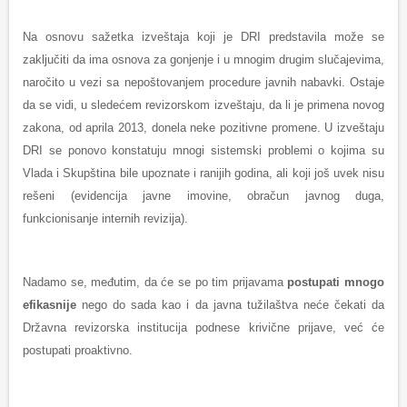
Na osnovu sažetka izveštaja koji je DRI predstavila može se
zaključiti da ima osnova za gonjenje i u mnogim drugim slučajevima,
naročito u vezi sa nepoštovanjem procedure javnih nabavki. Ostaje
da se vidi, u sledećem revizorskom izveštaju, da li je primena novog
zakona, od aprila 2013, donela neke pozitivne promene. U izveštaju
DRI se ponovo konstatuju mnogi sistemski problemi o kojima su
Vlada i Skupština bile upoznate i ranijih godina, ali koji još uvek nisu
rešeni (evidencija javne imovine, obračun javnog duga,
funkcionisanje internih revizija).
Nadamo se, međutim, da će se po tim prijavama
postupati mnogo
efikasnije
nego do sada kao i da javna tužilaštva neće čekati da
Državna revizorska institucija podnese krivične prijave, već će
postupati proaktivno.