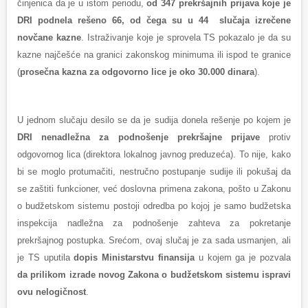
činjenica da je u istom periodu,
od 347 prekršajnih prijava koje je
DRI podnela rešeno 66, od čega su u 44 slučaja izrečene
novčane kazne
. Istraživanje koje je sprovela TS pokazalo je da su
kazne najčešće na granici zakonskog minimuma ili ispod te granice
(
prosečna kazna za odgovorno lice je oko 30.000 dinara
).
U jednom slučaju desilo se da je sudija donela rešenje po kojem je
DRI nenadležna za podnošenje prekršajne prijave
protiv
odgovornog lica (direktora lokalnog javnog preduzeća). To nije, kako
bi se moglo protumačiti, nestručno postupanje sudije ili pokušaj da
se zaštiti funkcioner, već doslovna primena zakona, pošto u Zakonu
o budžetskom sistemu postoji odredba po kojoj je samo budžetska
inspekcija nadležna za podnošenje zahteva za pokretanje
prekršajnog postupka. Srećom, ovaj slučaj je za sada usmanjen, ali
je TS uputila
dopis Ministarstvu finansija
u kojem ga je pozvala
da prilikom izrade novog Zakona o budžetskom sistemu ispravi
ovu nelogičnost
.