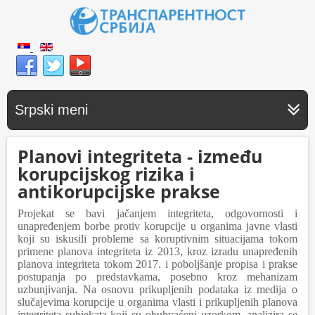
Srpski meni
Planovi integriteta - između
korupcijskog rizika i
antikorupcijske prakse
Projekat se bavi jačanjem integriteta, odgovornosti i
unapređenjem borbe protiv korupcije u organima javne vlasti
koji su iskusili probleme sa koruptivnim situacijama tokom
primene planova integriteta iz 2013, kroz izradu unapređenih
planova integriteta tokom 2017. i poboljšanje propisa i prakse
postupanja po predstavkama, posebno kroz mehanizam
uzbunjivanja. Na osnovu prikupljenih podataka iz medija o
slučajevima korupcije u organima vlasti i prikupljenih planova
integriteta subjekata koji su obuhvaćeni uzorkom, analizira se