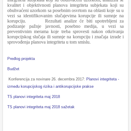
kvalitet i objektivnosti planova integriteta subjekata koji su
obuhvaćeni uzorkom sa posebnim osvrtom na oblasti koje su u
vezi sa identifikovanim slučajevima korupcije ili sumnje na
korupciju. Rezultati analize će biti upotrebljeni za
podizanje pažnje javnosti, posebno medija, u vezi sa
preventivnim merama koje treba sprovesti nakon otkrivanja
korupcijskog slučaja ili sumnje na korupciju i značaja izrade i
sprovođenja planova integriteta u tom smislu.
Predlog projekta
Budžet
Konferencija za novinare 26. decembra 2017:
Planovi integriteta -
između korupcijskog rizika i antikorupcijske prakse
TS planovi integriteta maj 2018
TS planovi integriteta maj 2018 sažetak