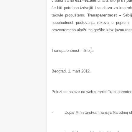
vredna samo
691.492.000
dinara, što je
tri p
će biti potrebno izdvojiti i sredstva za kontr
takođe propušteno.
Transparentnost – Srbi
neophodnost poštovanja rokova u pripremi
pravovremeno ukažu na greške kroz javnu rasp
Transparentnost – Srbija
Beograd, 1. mart 2012.
Prilozi se nalaze na web stranici Transparentn
- Dopis Ministarstva finansija Narodnoj skup