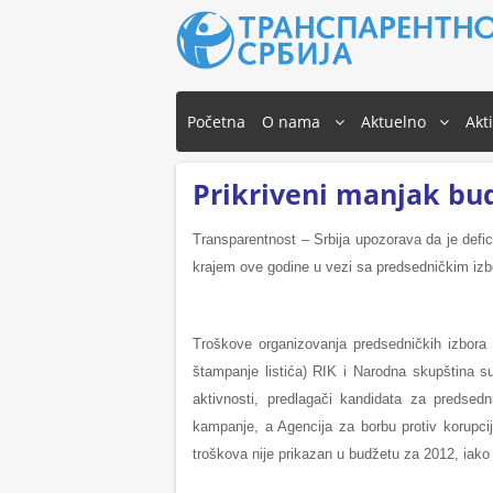
Početna
O nama
Aktuelno
Akt
Prikriveni manjak bud
Transparentnost – Srbija upozorava da je defi
krajem ove godine u vezi sa predsedničkim izb
Troškove organizovanja predsedničkih izbora 
štampanje listića) RIK i Narodna skupština s
aktivnosti, predlagači kandidata za predsed
kampanje, a Agencija za borbu protiv korupc
troškova nije prikazan u budžetu za 2012, iako