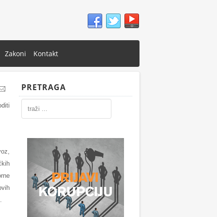
Zakoni
Kontakt
PRETRAGA
diti
voz,
čkih
orne
ovih
.