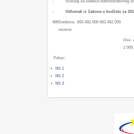
- Izveštaj sa sednice Administrativnog odb
-
Odlomak iz Zakona o budžetu za 2012 
499
Sredstva
693.492.000
693.492.000
rezerve
Ova a
2.000.
Prilozi:
NS 1
NS 2
NS 3