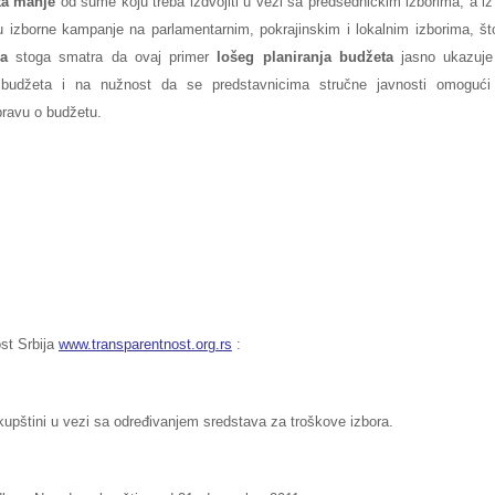
uta manje
od sume koju treba izdvojiti u vezi sa predsedničkim izborima, a iz
olu izborne kampanje na parlamentarnim, pokrajinskim i lokalnim izborima, št
ja
stoga smatra da ovaj primer
lošeg planiranja budžeta
jasno ukazuje
 budžeta i na nužnost da se predstavnicima stručne javnosti omogući
ravu o budžetu.
ost Srbija
www.transparentnost.org.rs
:
štini u vezi sa određivanjem sredstava za troškove izbora.