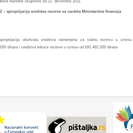
ora Narodne skupštine od 21. decembra 2011.
– aproprijacija sredstva rezerve sa razdela Ministarstva finansija
proprijacija obuhvata sredstva namenjena za stalnu rezervu u iznosu
000 dinara i sredstva tekuće rezerve u iznosu od 691.492.000 dinara