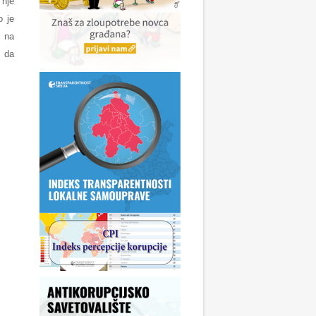
 nje
o je
 na
 da