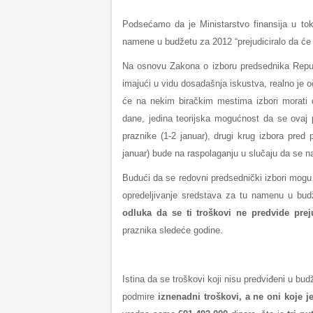
Podsećamo da je Ministarstvo finansija u tok
namene u budžetu za 2012 “prejudiciralo da će p
Na osnovu Zakona o izboru predsednika Repub
imajući u vidu dosadašnja iskustva, realno je o
će na nekim biračkim mestima izbori morati d
dane, jedina teorijska mogućnost da se ovaj 
praznike (1-2 januar), drugi krug izbora pred 
januar) bude na raspolaganju u slučaju da se 
Budući da se redovni predsednički izbori mogu 
opredeljivanje sredstava za tu namenu u budž
odluka da se ti troškovi ne predvide prej
praznika sledeće godine.
Istina da se troškovi koji nisu predviđeni u bu
podmire
iznenadni troškovi, a ne oni koje j