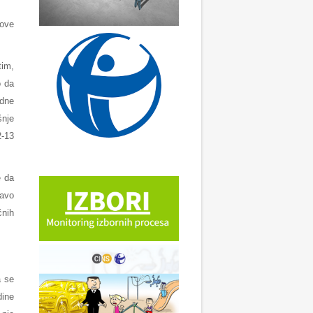
 ove
tim,
o da
adne
šnje
2-13
e da
ravo
ćnih
a se
dine