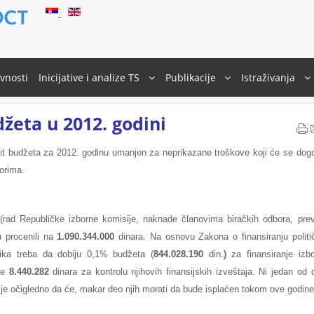
ivnosti
Inicijative i analize TS
Publikacije
Istraživanja
žeta u 2012. godini
cit budžeta za 2012. godinu umanjen za neprikazane troškove koji će se dogo
orima.
(rad Republičke izborne komisije, naknade članovima biračkih odbora, pre
u procenili na
1.090.344.000
dinara. Na osnovu Zakona o finansiranju politi
nika treba da dobiju 0,1% budžeta (
844.028.190
din.
)
za finansiranje izb
ije
8.440.282
dinara za kontrolu njihovih finansijskih izveštaja. Ni jedan od 
 je očigledno da će, makar deo njih morati da bude isplaćen tokom ove godine