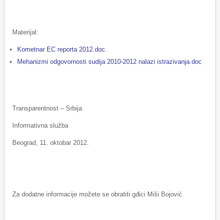
Materijal:
Kometnar EC reporta 2012.doc
.
Mehanizmi odgovornosti sudija 2010-2012 nalazi istrazivanja.doc
Transparentnost – Srbija
Informativna služba
Beograd, 11. oktobar 2012.
Za dodatne informacije možete se obratiti gđici Miši Bojović.