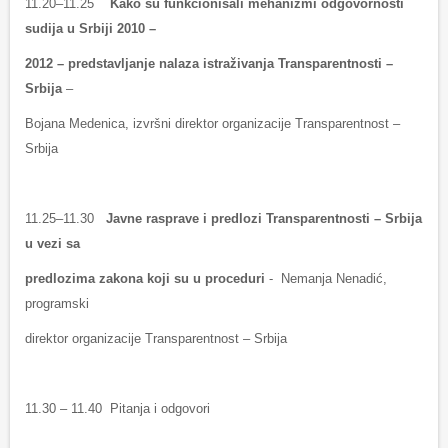
11.20–11.25
Kako su funkcionisali mehanizmi odgovornosti
sudija u Srbiji 2010 –
2012 – predstavljanje nalaza istraživanja Transparentnosti –
Srbija
–
Bojana Medenica, izvršni direktor organizacije Transparentnost –
Srbija
11.25–11.30
Javne rasprave i predlozi Transparentnosti – Srbija
u vezi sa
predlozima zakona koji su u procedur
i
- Nemanja Nenadić,
programski
direktor organizacije Transparentnost – Srbija
11.30 – 11.40 Pitanja i odgovori