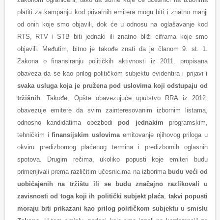
platiti za kampanju kod privatnih emitera mogu biti i znatno manji
od onih koje smo objavili, dok će u odnosu na oglašavanje kod
RTS, RTV i STB biti jednaki ili znatno bliži ciframa koje smo
objavili. Međutim, bitno je takođe znati da je članom 9. st. 1.
Zakona o finansiranju političkih aktivnosti iz 2011. propisana
obaveza da se kao prilog političkom subjektu evidentira i prijavi
i
svaka usluga koja je pružena pod uslovima koji odstupaju od
tržišnih
. Takođe, Opšte obavezujuće uputstvo RRA iz 2012.
obavezuje emitere da svim zainteresovanim izbornim listama,
odnosno kandidatima obezbedi
pod jednakim
programskim,
tehničkim i
finansijskim uslovima
emitovanje njihovog priloga u
okviru predizbornog plaćenog termina i predizbornih oglasnih
spotova. Drugim rečima, ukoliko popusti koje emiteri budu
primenjivali prema različitim učesnicima na izborima
budu veći od
uobičajenih na tržištu ili se budu značajno razlikovali u
zavisnosti od toga koji ih politički subjekt plaća
,
takvi popusti
moraju biti prikazani kao prilog političkom subjektu u smislu