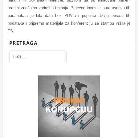
minutni ili 30-minutni interval, obzirom da su emitovani plaćeni
termini značajno varirali u trajanju. Procena investicija na osnovu tih
parametara je bila data bez PDV-a i popusta. Dalju obradu tih
podataka i pripremu materijala za konferenciju za štampu vršila je
TS.
PRETRAGA