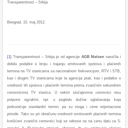
Transparentnost – Srbija
Beograd, 15. maj 2012.
[1]
Transparentnost – Srbija je od agencije
AGB Nielsen
naručila i
dobila podatke o broju i trajanju emitovanih spotova i plaćenih
termina na TV stanicama sa nacionalnom frekvencijom, RTV i STB,
kao i drugim TV stanicama koje ta agencija prati, kao i podatke o
vrednosti tih spotova i plaćenih termina prema zvančnim sekundnim
cenovnicima TV stanica. U nekim slučajevima cenovnici nisu
potpuno egzaktni, npr. u pogledu dužine oglašavanja koja
prekoračuje standardni termin, pa su stoga i cene orijentacione
prirode. Tako su pri obračunu vrednosti emitovanih plaćenih termina
korišćeni zvanični cenovnici koji se odnose na na cenu datu za 5-