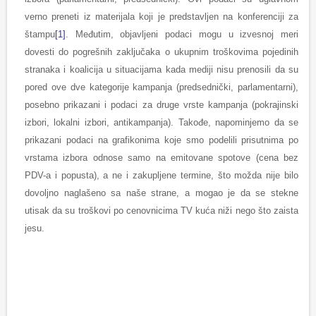
verno preneti iz materijala koji je predstavljen na konferenciji za
štampu
[1]
. Međutim, objavljeni podaci mogu u izvesnoj meri
dovesti do pogrešnih zaključaka o ukupnim troškovima pojedinih
stranaka i koalicija u situacijama kada mediji nisu prenosili da su
pored ove dve kategorije kampanja (predsednički, parlamentarni),
posebno prikazani i podaci za druge vrste kampanja (pokrajinski
izbori, lokalni izbori, antikampanja). Takođe, napominjemo da se
prikazani podaci na grafikonima koje smo podelili prisutnima po
vrstama izbora odnose samo na emitovane spotove (cena bez
PDV-a i popusta), a ne i zakupljene termine, što možda nije bilo
dovoljno naglašeno sa naše strane, a mogao je da se stekne
utisak da su troškovi po cenovnicima TV kuća niži nego što zaista
jesu.