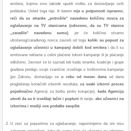
emitera, kojima smo takođe uputili molbu za dostavljanje ovih
podataka. Usled toga nije, ili barem
nije u potpunosti ispravno,
reći da su stranke „potrošile“ navedenu količinu novca za
oglašavanje na TV stanicama (odnosno, da su TV stanice
„zaradile“ navedenu sumu)
, jer će količina stvarno
utrošenog/zarađenog novca zavisiti od toga
koliki su popust za
oglašavanje učesnici u kampanji dobili kod emitera
i da li su
emitovane reklame u celini plaćene tokom kampanje ili je plaćanje
odloženo. Javnost će to saznati tek kada stranke, koalicije i grupe
građana predaju svoje zvanične izveštaje o troškovima kampanje
(po Zakonu, dostavljaju se
u roku od mesec dana
od dana
proglašenja konačnih izbornih rezultata,
za svaki izborni proces
pojedinačno
Agenciji za borbu protiv korupcije),
kada Agencija
utvrdi da su ti izveštaji tačni i poptuni
ili ranije,
ako učesnici na
izborima i mediji ove podatke saopšte
.
U vezi sa popustima za oglašavanje, napominjemo da oni nisu
zakonom ograničeni, tako da sume koje će učesnici na izborima