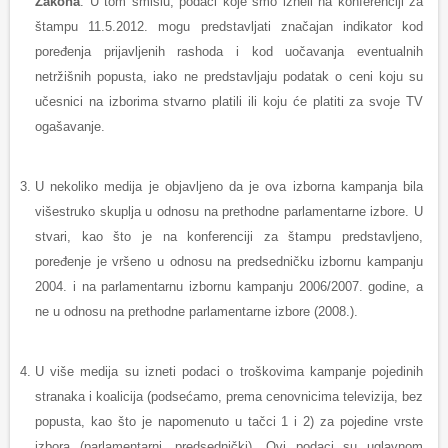
Zakona
. U tom smislu, podaci koje smo izneli na konferenciji za
štampu 11.5.2012. mogu predstavljati značajan indikator kod
poređenja prijavljenih rashoda i kod uočavanja eventualnih
netržišnih popusta, iako ne predstavljaju podatak o ceni koju su
učesnici na izborima stvarno platili ili koju će platiti za svoje TV
ogašavanje.
U nekoliko medija je objavljeno da je ova izborna kampanja bila
višestruko skuplja u odnosu na prethodne parlamentarne izbore. U
stvari, kao što je na konferenciji za štampu predstavljeno,
poređenje je vršeno u odnosu na predsedničku izbornu kampanju
2004. i na parlamentarnu izbornu kampanju 2006/2007. godine, a
ne u odnosu na prethodne parlamentarne izbore (2008.).
U više medija su izneti podaci o troškovima kampanje pojedinih
stranaka i koalicija (podsećamo, prema cenovnicima televizija, bez
popusta, kao što je napomenuto u tačci 1 i 2) za pojedine vrste
izbora (parlamentarni, predsednički). Ovi podaci su uglavnom