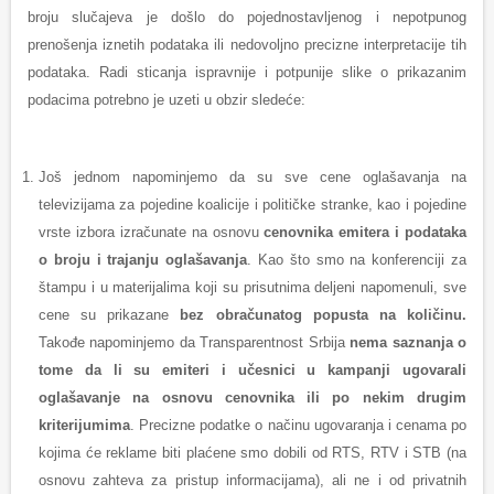
broju slučajeva je došlo do pojednostavljenog i nepotpunog
prenošenja iznetih podataka ili nedovoljno precizne interpretacije tih
podataka. Radi sticanja ispravnije i potpunije slike o prikazanim
podacima potrebno je uzeti u obzir sledeće:
Još jednom napominjemo da su sve cene oglašavanja na
televizijama za pojedine koalicije i političke stranke, kao i pojedine
vrste izbora izračunate na osnovu
cenovnika emitera i podataka
o broju i trajanju oglašavanja
. Kao što smo na konferenciji za
štampu i u materijalima koji su prisutnima deljeni napomenuli, sve
cene su prikazane
bez obračunatog popusta na količinu.
Takođe napominjemo da Transparentnost Srbija
nema saznanja o
tome da li su emiteri i učesnici u kampanji ugovarali
oglašavanje na osnovu cenovnika ili po nekim drugim
kriterijumima
. Precizne podatke o načinu ugovaranja i cenama po
kojima će reklame biti plaćene smo dobili od RTS, RTV i STB (na
osnovu zahteva za pristup informacijama), ali ne i od privatnih