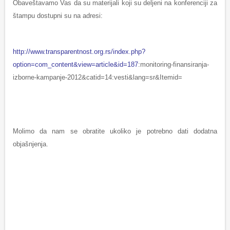
Obaveštavamo Vas da su materijali koji su deljeni na konferenciji za
štampu dostupni su na adresi:
http://www.transparentnost.org.rs/index.php?
option=com_content&view=article&id=187
:monitoring-finansiranja-
izborne-kampanje-2012&catid=14:vesti&lang=sr&Itemid=
Molimo da nam se obratite ukoliko je potrebno dati dodatna
objašnjenja.