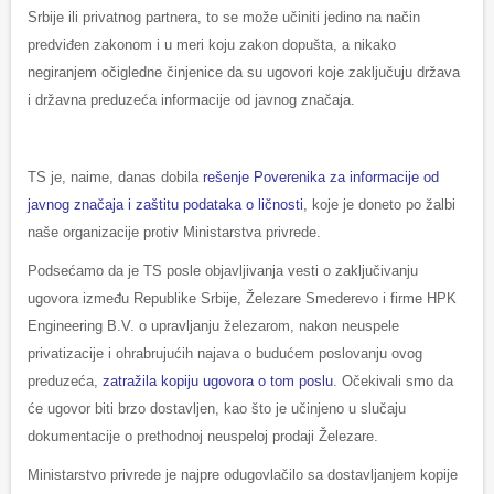
Srbije ili privatnog partnera, to se može učiniti jedino na način
predviđen zakonom i u meri koju zakon dopušta, a nikako
negiranjem očigledne činjenice da su ugovori koje zaključuju država
i državna preduzeća informacije od javnog značaja.
TS je, naime, danas dobila
rešenje Poverenika za informacije od
javnog značaja i zaštitu podataka o ličnosti
, koje je doneto po žalbi
naše organizacije protiv Ministarstva privrede.
Podsećamo da je TS posle objavljivanja vesti o zaključivanju
ugovora između Republike Srbije, Železare Smederevo i firme HPK
Engineering B.V. o upravljanju železarom, nakon neuspele
privatizacije i ohrabrujućih najava o budućem poslovanju ovog
preduzeća,
zatražila kopiju ugovora o tom poslu
. Očekivali smo da
će ugovor biti brzo dostavljen, kao što je učinjeno u slučaju
dokumentacije o prethodnoj neuspeloj prodaji Železare.
Ministarstvo privrede je najpre odugovlačilo sa dostavljanjem kopije