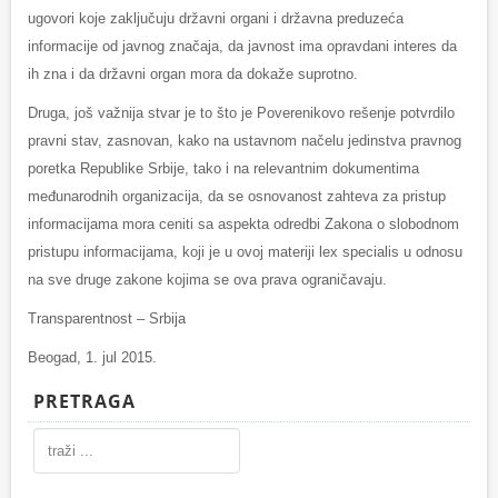
ugovori koje zaključuju državni organi i državna preduzeća
informacije od javnog značaja, da javnost ima opravdani interes da
ih zna i da državni organ mora da dokaže suprotno.
Druga, još važnija stvar je to što je Poverenikovo rešenje potvrdilo
pravni stav, zasnovan, kako na ustavnom načelu jedinstva pravnog
poretka Republike Srbije, tako i na relevantnim dokumentima
međunarodnih organizacija, da se osnovanost zahteva za pristup
informacijama mora ceniti sa aspekta odredbi Zakona o slobodnom
pristupu informacijama, koji je u ovoj materiji lex specialis u odnosu
na sve druge zakone kojima se ova prava ograničavaju.
Transparentnost – Srbija
Beogad, 1. jul 2015.
PRETRAGA