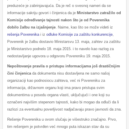
preduzeće je zabrinjavajuća. Da je reč o svesnoj nameri da se
informacije sakriju govori i činjenica da je
Ministarstvo zatražilo od
Komisije određivanje tajnosti nakon što je od Poverenika
dobilo žalbu na izjašnjenje
. Naime, kao što se može videti iz
rešenja Poverenika
i iz
odluke Komisije za zaštitu konkurencije
,
Poverenik je žalbu dostavio Ministarsvu 13. maja, zahtev za zaštitu
je Ministarstvo podnelo 18. maja 2015. i to navelo kao razlog za
nedostavljanje ugovora u odgovoru Povereniku 19. maja 2015.
Nepoštovanje pravila o pristupu informacijama još drastičnijim
čini činjenica
da dokumenta nisu dostavljena ne samo našoj
organizaciji kao podnosiocu zahteva, već ni Povereniku za
informacija, državnom organu koji ima pravo pristupa svim
dokumentima u posedu organa vlasti, uključujući i one koji su
označeni najvišim stepenom tajnosti, kako bi mogao da odluči da li
razlozi za eventualnu poverljivost nadjačavaju pravo javnosti da zna.
Rešenje Poverenika u ovom slučaju je višestruko značajno. Prvo,
tim rešenjem je potvrđen već mnogo puta iskazan stav da su