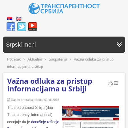
Srpski meni
Početak
Aktuelno
Saopštenja
Važna odluka za pristup
informacijama u Srbiji
Važna odluka za pristup
informacijama u Srbiji
Datum kreiranja: sreda, 01 jul 2015
Transparentnost Srbija (deo
Transparency International)
ocenjuje da je
današnje rešenje