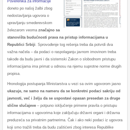
Poverenika za informacije
doneto po našoj žalbi zbog
nedostavljanja ugovora o
upravljanju smederevskom
železarom veoma
značajno sa
stanovišta budućnosti prava na pristup informacijama u
Republici Srbiji
. Sprovođenje tog rešenja treba da potvrdi dva
važna načela – da podaci o raspolaganju javnom imovinom treba
takođe da budu javni i da sistemski Zakon o slobodnom pristupu
informacijama ima primat u odnosu na njemu suprotne norme drugih
propisa.
Hronologija postupanja Ministarstva u vezi sa ovim ugovorom jasno
ukazuje, ne samo na nameru da se konkretni podaci sakriju od
javnosti, već i želju da se uspostavi opasan presedan za druge
slične slučajeve
– potpuno isključenje primene pravila o pristupu
informacijama o ugovorima koje zaključuju državni organi i državna
preduzeća sa privatnim partnerima. Čak i ako neki podaci iz ugovora
koji smo tražili treba da budu zaštićeni zbog interesa Republike