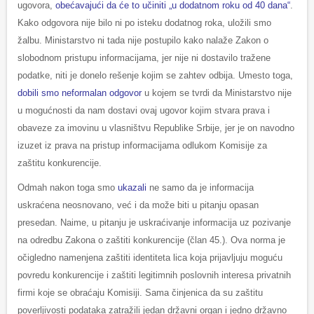
ugovora,
obećavajući da će to učiniti „u dodatnom roku od 40 dana“
.
Kako odgovora nije bilo ni po isteku dodatnog roka, uložili smo
žalbu. Ministarstvo ni tada nije postupilo kako nalaže Zakon o
slobodnom pristupu informacijama, jer nije ni dostavilo tražene
podatke, niti je donelo rešenje kojim se zahtev odbija. Umesto toga,
dobili smo neformalan odgovor
u kojem se tvrdi da Ministarstvo nije
u mogućnosti da nam dostavi ovaj ugovor kojim stvara prava i
obaveze za imovinu u vlasništvu Republike Srbije, jer je on navodno
izuzet iz prava na pristup informacijama odlukom Komisije za
zaštitu konkurencije.
Odmah nakon toga smo
ukazali
ne samo da je informacija
uskraćena neosnovano, već i da može biti u pitanju opasan
presedan. Naime, u pitanju je uskraćivanje informacija uz pozivanje
na odredbu Zakona o zaštiti konkurencije (član 45.). Ova norma je
očigledno namenjena zaštiti identiteta lica koja prijavljuju moguću
povredu konkurencije i zaštiti legitimnih poslovnih interesa privatnih
firmi koje se obraćaju Komisiji. Sama činjenica da su zaštitu
poverljivosti podataka zatražili jedan državni organ i jedno državno