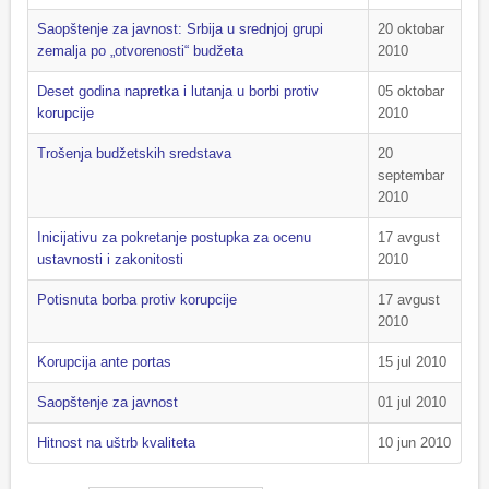
Saopštenje za javnost: Srbija u srednjoj grupi
20 oktobar
zemalja po „otvorenosti“ budžeta
2010
Deset godina napretka i lutanja u borbi protiv
05 oktobar
korupcije
2010
Trošenja budžetskih sredstava
20
septembar
2010
Inicijativu za pokretanje postupka za ocenu
17 avgust
ustavnosti i zakonitosti
2010
Potisnuta borba protiv korupcije
17 avgust
2010
Korupcija ante portas
15 jul 2010
Saopštenje za javnost
01 jul 2010
Hitnost na uštrb kvaliteta
10 jun 2010