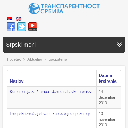
Srpski meni
Početak
Aktuelno
Saopštenja
Datum
Naslov
kreiranja
Konferencija za štampu - Javne nabavke u praksi
14
decembar
2010
Evropski izveštaj shvatiti kao ozbiljno upozorenje
10
novembar
2010