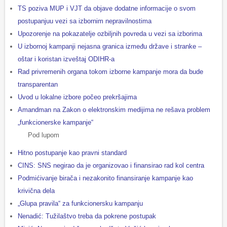
TS poziva MUP i VJT da objave dodatne informacije o svom
postupanjuu vezi sa izbornim nepravilnostima
Upozorenje na pokazatelje ozbiljnih povreda u vezi sa izborima
U izbornoj kampanji nejasna granica između države i stranke –
oštar i koristan izveštaj ODIHR-a
Rad privremenih organa tokom izborne kampanje mora da bude
transparentan
Uvod u lokalne izbore počeo prekršajima
Amandman na Zakon o elektronskim medijima ne rešava problem
„funkcionerske kampanje“
Pod lupom
Hitno postupanje kao pravni standard
CINS: SNS negirao da je organizovao i finansirao rad kol centra
Podmićivanje birača i nezakonito finansiranje kampanje kao
krivična dela
„Glupa pravila“ za funkcionersku kampanju
Nenadić: Tužilaštvo treba da pokrene postupak