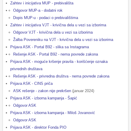
Zahtev i inicijativa MUP - prebivališta
Odgovor MUP-a - dodatni rok
Dopis MUP-u - podaci o prebivalištima
Zahtev i inicijativa VJT - krivična dela u vezi sa izborima
Odgovor VJT - krivična dela u vezi sa izborima
Žalba Povereniku na VJT - krivična dela u vezi sa izborima
Prijava ASK - Portal B92 - slika sa Instagrama
Rešenje ASK - Portal B92 - nema povrede zakona
Prijava ASK - moguće kršenje pravila - korišćenje oznaka
privrednih društava
Rešenje ASK - privredna društva - nema povrede zakona
Prijava ASK - CINS priča
ASK rešenje - zakon nije prekršen
(januar 2024)
Prijava ASK - izborna kampanja - Šapić
Odgovor ASK
Prijava ASK - izborna kampanja - Miloš Jovanović
Odgovor ASK
Prijava ASK - direktor Fonda PIO