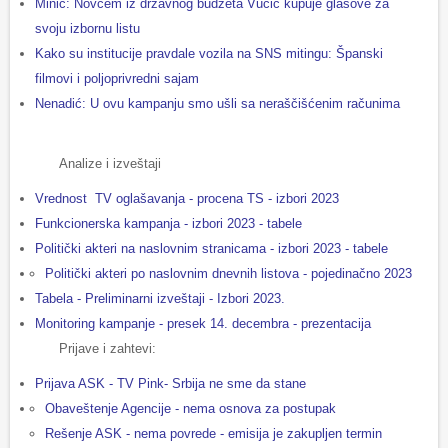
Minić: Novcem iz državnog budžeta Vučić kupuje glasove za
svoju izbornu listu
Kako su institucije pravdale vozila na SNS mitingu: Španski
filmovi i poljoprivredni sajam
Nenadić: U ovu kampanju smo ušli sa neraščišćenim računima
Analize i izveštaji
Vrednost TV oglašavanja - procena TS - izbori 2023
Funkcionerska kampanja - izbori 2023 - tabele
Politički akteri na naslovnim stranicama - izbori 2023 - tabele
Politički akteri po naslovnim dnevnih listova - pojedinačno 2023
Tabela - Preliminarni izveštaji - Izbori 2023.
Monitoring kampanje - presek 14. decembra - prezentacija
Prijave i zahtevi:
Prijava ASK - TV Pink- Srbija ne sme da stane
Obaveštenje Agencije - nema osnova za postupak
Rešenje ASK - nema povrede - emisija je zakupljen termin