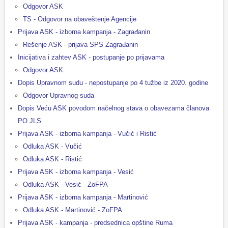
Odgovor ASK
TS - Odgovor na obaveštenje Agencije
Prijava ASK - izborna kampanja - Zagrađanin
Rešenje ASK - prijava SPS Zagrađanin
Inicijativa i zahtev ASK - postupanje po prijavama
Odgovor ASK
Dopis Upravnom sudu - nepostupanje po 4 tužbe iz 2020. godine
Odgovor Upravnog suda
Dopis Veću ASK povodom načelnog stava o obavezama članova
PO JLS
Prijava ASK - izborna kampanja - Vučić i Ristić
Odluka ASK - Vučić
Odluka ASK - Ristić
Prijava ASK - izborna kampanja - Vesić
Odluka ASK - Vesić - ZoFPA
Prijava ASK - izborna kampanja - Martinović
Odluka ASK - Martinović - ZoFPA
Prijava ASK - kampanja - predsednica opštine Ruma