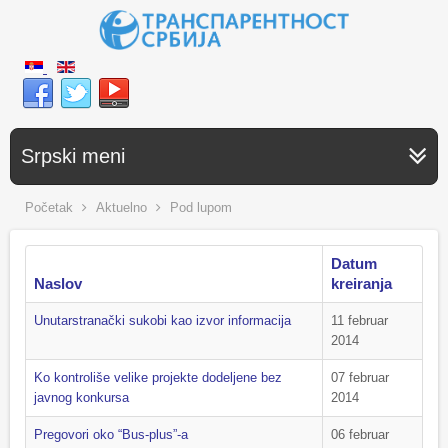
Srpski meni
Početak
Aktuelno
Pod lupom
Datum
Naslov
kreiranja
Unutarstranački sukobi kao izvor informacija
11 februar
2014
Ko kontroliše velike projekte dodeljene bez
07 februar
javnog konkursa
2014
Pregovori oko “Bus-plus”-a
06 februar